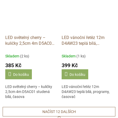
LED světelný cherry –
LED vánoční řetěz 12m
kuličky 2,5cm 4m D5AC01
D4AW23 teplá bílá,
studená bílá, časova
programy, časovač
Skladem
(2 ks)
Skladem
(1 ks)
385 Kč
399 Kč
Do košíku
Do košíku
LED světelný cherry – kuličky
LED vánoční řetěz 12m
2,5cm 4m D5AC01 studená
D4AW23 teplá bílá, programy,
bílá, časova
časovač
NAČÍST 12 DALŠÍCH