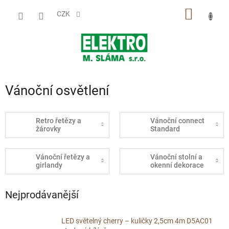
Přejít
NÁKUP
na
CZK
obsah
KOŠÍK
Vánoční osvětlení
Retro řetězy a
Vánoční connect
žárovky
Standard
Vánoční řetězy a
Vánoční stolní a
girlandy
okenní dekorace
Nejprodávanější
LED světelný cherry – kuličky 2,5cm 4m D5AC01