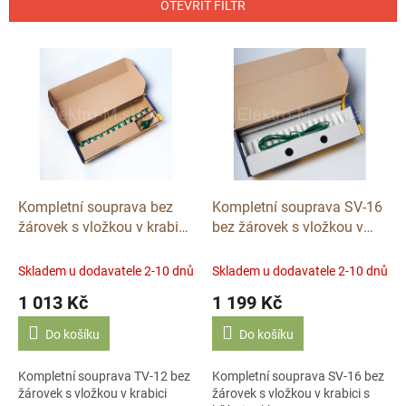
p
OTEVŘÍT FILTR
r
o
V
d
ý
u
p
k
i
t
s
ů
p
r
o
d
Kompletní souprava bez
Kompletní souprava SV-16
u
žárovek s vložkou v krabici
bez žárovek s vložkou v
k
TV-12 bez žár
krabici s bílými sokly
t
Skladem u dodavatele 2-10 dnů
Skladem u dodavatele 2-10 dnů
ů
1 013 Kč
1 199 Kč
Do košíku
Do košíku
Kompletní souprava TV-12 bez
Kompletní souprava SV-16 bez
žárovek s vložkou v krabici
žárovek s vložkou v krabici s