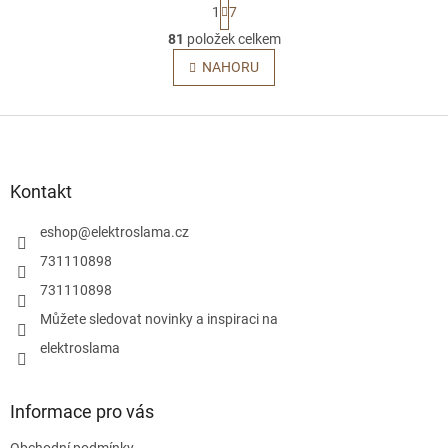
S
1
7
t
O
r
81
položek celkem
v
á
l
NAHORU
n
á
k
o
d
v
Z
a
á
c
á
n
í
p
í
p
a
Kontakt
r
t
v
í
eshop
@
elektroslama.cz
k
y
731110898
v
731110898
ý
p
Můžete sledovat novinky a inspiraci na
i
elektroslama
s
u
Informace pro vás