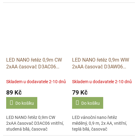
LED NANO řetěz 0,9m CW
LED NANO řetěz 0,9m WW
2xAA časovač D3AC06
2xAA časovač D3AW06
vnitřní, studená bílá,
vnitřní, teplá bílá, časovač
časovač
Skladem u dodavatele 2-10 dnů
Skladem u dodavatele 2-10 dnů
89 Kč
79 Kč
Do košíku
Do košíku
LED NANO řetěz 0,9m CW
LED vánoční nano řetěz
2xAA časovač D3AC06 vnitřní,
měděný, 0,9 m, 2x AA, vnitřní,
studená bílá, časovač
teplá bílá, časovač