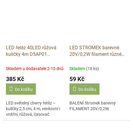
LED řetěz 40LED růžová
LED STROMEK barevné
kuličky 4m D5AP01
20V/0,2W filament různé
venkovní i vnitřní, růžová,
barvy
časovač
Skladem u dodavatele 2-10 dnů
Skladem
(18 ks)
385 Kč
59 Kč
Do košíku
Do košíku
LED světelný cherry řetěz –
BALENÍ Stromek barevný
kuličky 2,5 cm, 4 m, venkovní i
FILAMENT 20V/0,2W,
vnitřní, růžová, časovač