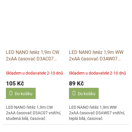
LED NANO řetěz 1,9m CW
LED NANO řetěz 1,9m WW
2xAA časovač D3AC07
2xAA časovač D3AW07
vnitřní, studená bílá,
vnitřní, teplá bílá, časovač
časovač
Skladem u dodavatele 2-10 dnů
Skladem u dodavatele 2-10 dnů
105 Kč
89 Kč
Do košíku
Do košíku
LED NANO řetěz 1,9m CW
LED NANO řetěz 1,9m WW
2xAA časovač D3AC07 vnitřní,
2xAA časovač D3AW07 vnitřní,
studená bílá, časovač
teplá bílá, časovač