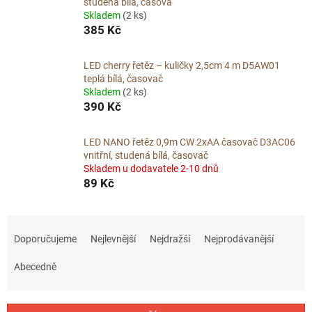
studená bílá, časova
Skladem
(2 ks)
385 Kč
LED cherry řetěz – kuličky 2,5cm 4 m D5AW01
teplá bílá, časovač
Skladem
(2 ks)
390 Kč
LED NANO řetěz 0,9m CW 2xAA časovač D3AC06
vnitřní, studená bílá, časovač
Skladem u dodavatele 2-10 dnů
89 Kč
Ř
a
Doporučujeme
Nejlevnější
Nejdražší
Nejprodávanější
z
e
Abecedně
n
í