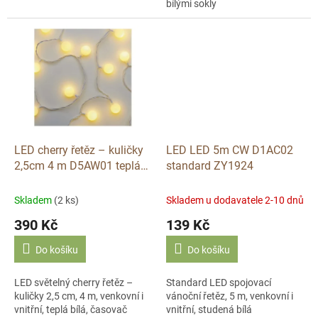
bílými sokly
LED cherry řetěz – kuličky
LED LED 5m CW D1AC02
2,5cm 4 m D5AW01 teplá
standard ZY1924
bílá, časovač
Skladem
(2 ks)
Skladem u dodavatele 2-10 dnů
390 Kč
139 Kč
Do košíku
Do košíku
LED světelný cherry řetěz –
Standard LED spojovací
kuličky 2,5 cm, 4 m, venkovní i
vánoční řetěz, 5 m, venkovní i
vnitřní, teplá bílá, časovač
vnitřní, studená bílá