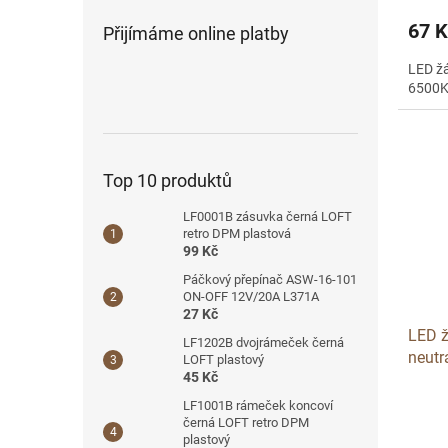
67 K
Přijímáme online platby
LED ž
6500
Top 10 produktů
LF0001B zásuvka černá LOFT
retro DPM plastová
99 Kč
Páčkový přepínač ASW-16-101
ON-OFF 12V/20A L371A
27 Kč
LED 
LF1202B dvojrámeček černá
neutr
LOFT plastový
45 Kč
LF1001B rámeček koncoví
černá LOFT retro DPM
plastový