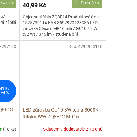
 košíku
Do košíku
40,99 Kč
ná/
Objednací číslo ZQ8E14 Produktové číslo
ální bílá
1525730114 EAN 8592920128336 LED
žárovka Classic MR16 bílá / GU10 / 3 W
(32 W) / 345 lm / studená bílá
7797100
Kód:
4798953110
41 Kč
–4 %
Q8E13
LED žárovka GU10 3W teplá 3000K
345lm WW ZQ8E12 MR16
em
(18 ks)
Skladem u dodavatele 2-10 dnů