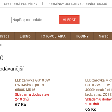
OBCHODNÍ PODMÍNKY
PODMÍNKY OCHRANY OSOBNÍCH ÚDAJŮ
HLEDAT
ahrada
Elektro
FOTOVOLTAIKA
HODINY
Nářadí
10
0
odávanější
LED žárovka GU10 3W
LED žárovka MR
CW 345lm ZQ8E19
GU10 7W 800lm
6500K MR16
4000K neutrální b
Skladem u dodavatele
krok. stmv. ZQ8
2-10 dnů
Skladem u dodav
67 Kč
2-10 dnů
65 Kč