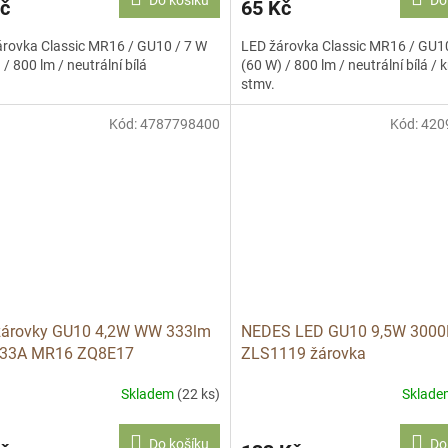
Do košíku
Do
č
65 Kč
árovka Classic MR16 / GU10 / 7 W
LED žárovka Classic MR16 / GU10
 / 800 lm / neutrální bílá
(60 W) / 800 lm / neutrální bílá / k
stmv.
Kód:
4787798400
Kód:
420
žárovky GU10 4,2W WW 333lm
NEDES LED GU10 9,5W 3000
33A MR16 ZQ8E17
ZLS1119 žárovka
Skladem
(22 ks)
Sklad
Do košíku
Do