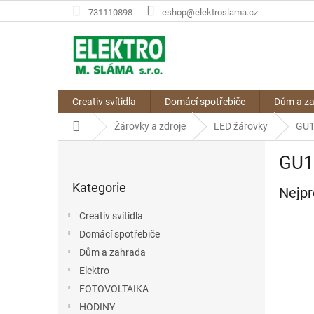
Přejít
731110898
eshop@elektroslama.cz
na
obsah
Creativ svítidla
Domácí spotřebiče
Dům a z
Domů
Žárovky a zdroje
LED žárovky
GU
P
GU1
o
Přeskočit
s
Kategorie
kategorie
Nejpr
t
r
Creativ svítidla
a
Domácí spotřebiče
n
Dům a zahrada
n
í
Elektro
p
FOTOVOLTAIKA
a
HODINY