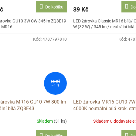
Do košíku
Do
č
39 Kč
árovka GU10 3W CW 345lm ZQ8E19
LED žárovka Classic MR16 bílá/ 
K MR16
W (32 W) / 345 lm / neutrální bílá
Kód:
4787797810
Kód:
478
65 Kč
–1 %
žárovka MR16 GU10 7W 800 lm
LED žárovka MR16 GU10 7W
ální bílá ZQ8E43
4000K neutrální bílá krok. st
ZQ8E44S
Skladem
(31 ks)
Skladem u dodavatele 