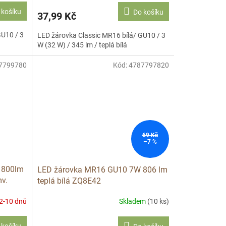
 košíku
Do košíku
37,99 Kč
GU10 / 3
LED žárovka Classic MR16 bílá/ GU10 / 3
W (32 W) / 345 lm / teplá bílá
7799780
Kód:
4787797820
69 Kč
–7 %
 800lm
LED žárovka MR16 GU10 7W 806 lm
mv.
teplá bílá ZQ8E42
2-10 dnů
Skladem
(10 ks)