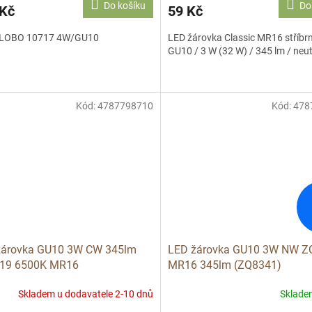
Do košíku
Do
 Kč
59 Kč
LOBO 10717 4W/GU10
LED žárovka Classic MR16 stříbr
GU10 / 3 W (32 W) / 345 lm / neutr
Kód:
4787798710
Kód:
478
žárovka GU10 3W CW 345lm
LED žárovka GU10 3W NW Z
19 6500K MR16
MR16 345lm (ZQ8341)
Skladem u dodavatele 2-10 dnů
Sklad