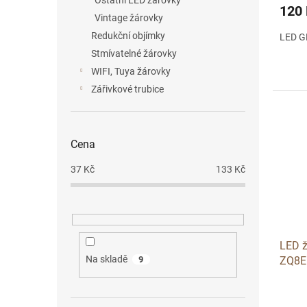
Ostatní LED žárovky
120
Vintage žárovky
Redukční objímky
LED G
Stmívatelné žárovky
WIFI, Tuya žárovky
Zářivkové trubice
Cena
37
Kč
133
Kč
LED 
Na skladě
ZQ8E
9