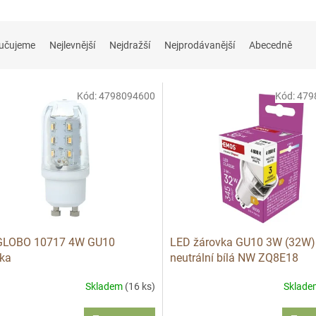
učujeme
Nejlevnější
Nejdražší
Nejprodávanější
Abecedně
Kód:
4798094600
Kód:
479
GLOBO 10717 4W GU10
LED žárovka GU10 3W (32W)
ka
neutrální bílá NW ZQ8E18
Skladem
(16 ks)
Sklad