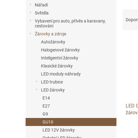
n
Nářadí
e
Ř
Svítidla
l
a
Dopor
Vybavení pro auto, přívěs a karavany,
z
cestování
e
Žárovky a zdroje
V
n
Autožárovky
ý
í
Halogenové žárovky
p
p
Inteligentní žárovky
i
r
s
o
Klasické žárovky
p
d
LED moduly náhrady
r
u
LED trubice
o
k
LED žárovky
d
t
E14
u
ů
LED 
k
E27
žárov
t
G9
ů
GU10
LED 12V žárovky