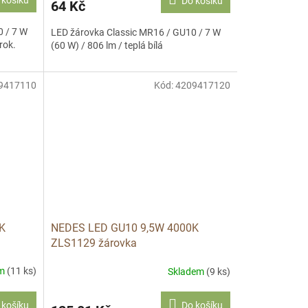
 košíku
Do košíku
64 Kč
 / 7 W
LED žárovka Classic MR16 / GU10 / 7 W
rok.
(60 W) / 806 lm / teplá bílá
9417110
Kód:
4209417120
K
NEDES LED GU10 9,5W 4000K
ZLS1129 žárovka
em
(11 ks)
Skladem
(9 ks)
 košíku
Do košíku