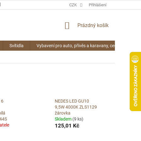
KONTAKTY
CZK
Přihlášení
NÁKUPNÍ
Prázdný košík
KOŠÍK
Svítidla
Vybavení pro auto, přívěs a karavany, cestování
16
NEDES LED GU10
9,5W 4000K ZLS1129
ílá
žárovka
E44S
Skladem
(9 ks)
atele
125,01 Kč