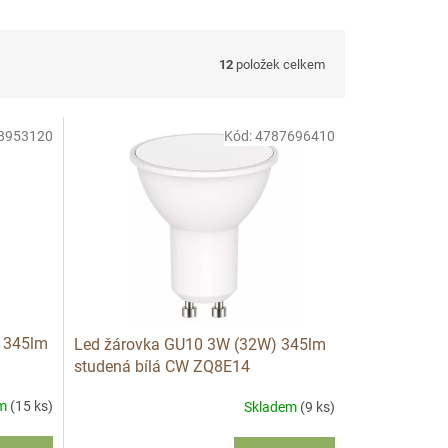
12
položek celkem
8953120
Kód:
4787696410
 345lm
Led žárovka GU10 3W (32W) 345lm
studená bílá CW ZQ8E14
em
(15 ks)
Skladem
(9 ks)