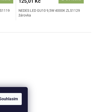
125,01 Kč
LS1119
NEDES LED GU10 9,5W 4000K ZLS1129
žárovka
Souhlasím