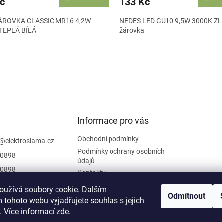
č
133 Kč
ÁROVKA CLASSIC MR16 4,2W
NEDES LED GU10 9,5W 3000K Z
TEPLÁ BÍLÁ
žárovka
O
v
l
á
d
a
c
í
Informace pro vás
p
r
Obchodní podmínky
@
elektroslama.cz
v
Podmínky ochrany osobních
0898
k
údajů
y
0898
Kontakty
v
 sledovat novinky
ý
oužívá soubory cookie. Dalším
iraci na
p
Odmítnout
 tohoto webu vyjadřujete souhlas s jejich
i
oslama
. Více informací
zde
.
s