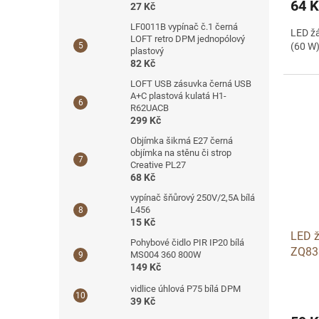
64 K
27 Kč
LF0011B vypínač č.1 černá
LED ž
LOFT retro DPM jednopólový
(60 W)
plastový
82 Kč
LOFT USB zásuvka černá USB
A+C plastová kulatá H1-
R62UACB
299 Kč
Objímka šikmá E27 černá
objímka na stěnu či strop
Creative PL27
68 Kč
vypínač šňůrový 250V/2,5A bílá
L456
15 Kč
LED 
Pohybové čidlo PIR IP20 bílá
ZQ83
MS004 360 800W
149 Kč
vidlice úhlová P75 bílá DPM
39 Kč