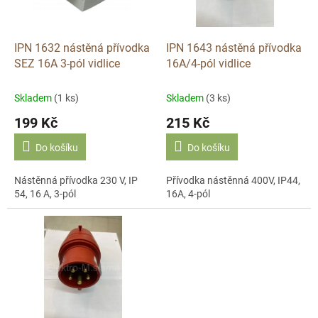
p
r
o
d
IPN 1632 nástěná přívodka
IPN 1643 nástěná přívodka
u
SEZ 16A 3-pól vidlice
16A/4-pól vidlice
k
t
Skladem
(1 ks)
Skladem
(3 ks)
ů
199 Kč
215 Kč
Do košíku
Do košíku
Nástěnná přívodka 230 V, IP
Přívodka nástěnná 400V, IP44,
54, 16 A, 3-pól
16A, 4-pól