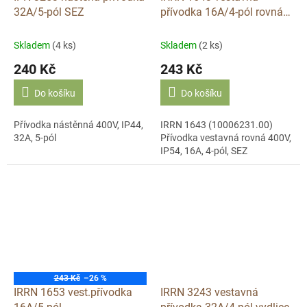
32A/5-pól SEZ
přívodka 16A/4-pól rovná
vidlice
Skladem
(4 ks)
Skladem
(2 ks)
240 Kč
243 Kč
Do košíku
Do košíku
Přívodka nástěnná 400V, IP44,
IRRN 1643 (10006231.00)
32A, 5-pól
Přívodka vestavná rovná 400V,
IP54, 16A, 4-pól, SEZ
243 Kč
–26 %
IRRN 1653 vest.přívodka
IRRN 3243 vestavná