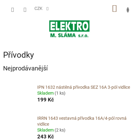
Přejít
NÁKUP
na
CZK
obsah
KOŠÍK
Přívodky
Nejprodávanější
IPN 1632 nástěná přívodka SEZ 16A 3-pól vidlice
Skladem
(1 ks)
199 Kč
IRRN 1643 vestavná přívodka 16A/4-pól rovná
vidlice
Skladem
(2 ks)
243 Kč