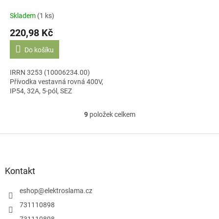
Skladem
(1 ks)
220,98 Kč
Do košíku
IRRN 3253 (10006234.00)
Přívodka vestavná rovná 400V,
IP54, 32A, 5-pól, SEZ
9
položek celkem
O
v
l
Z
á
á
d
p
a
a
Kontakt
c
t
í
í
eshop
@
elektroslama.cz
p
r
731110898
v
731110898