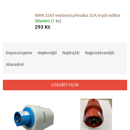
IRRN 3243 vestavná přívodka 32A/4-pól vydlice
Skladem
(1 ks)
293 Kč
Ř
a
Doporučujeme
Nejlevnější
Nejdražší
Nejprodávanější
z
e
Abecedně
n
í
p
OTEVŘÍT FILTR
r
o
V
d
ý
u
p
k
i
t
s
ů