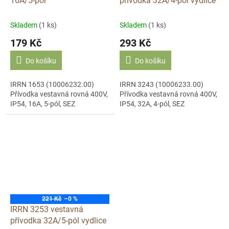
16A/5-pól
přívodka 32A/4-pól vydlice
Skladem
(1 ks)
Skladem
(1 ks)
179 Kč
293 Kč
Do košíku
Do košíku
IRRN 1653 (10006232.00)
IRRN 3243 (10006233.00)
Přívodka vestavná rovná 400V,
Přívodka vestavná rovná 400V,
IP54, 16A, 5-pól, SEZ
IP54, 32A, 4-pól, SEZ
221 Kč
–0 %
IRRN 3253 vestavná
přívodka 32A/5-pól vydlice