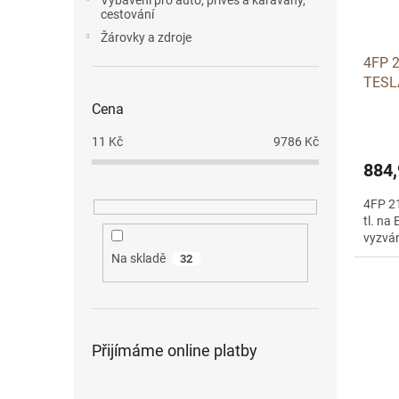
Vybavení pro auto, přívěs a karavany,
cestování
Žárovky a zdroje
4FP 2
TESL
Cena
11
Kč
9786
Kč
884,
4FP 21
tl. na 
vyzván
Na skladě
32
Přijímáme online platby