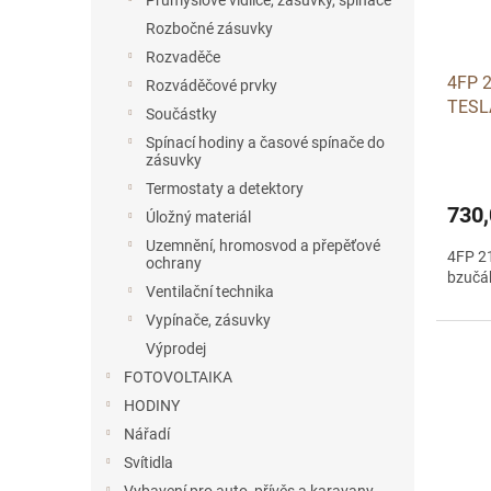
Průmyslové vidlice, zásuvky, spínače
o
k
Rozbočné zásuvky
d
t
Rozvaděče
u
ů
4FP 2
k
Rozváděčové prvky
TESL
t
Součástky
ů
Spínací hodiny a časové spínače do
zásuvky
Termostaty a detektory
730,
Úložný materiál
Uzemnění, hromosvod a přepěťové
4FP 2
ochrany
bzučák
Ventilační technika
Vypínače, zásuvky
Výprodej
FOTOVOLTAIKA
HODINY
Nářadí
Svítidla