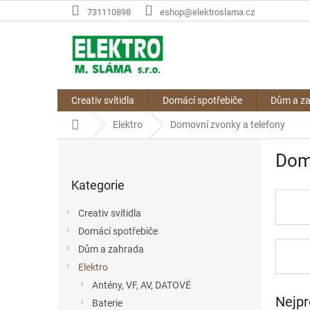
Přejít
731110898
eshop@elektroslama.cz
na
obsah
Creativ svítidla
Domácí spotřebiče
Dům a z
Domů
Elektro
Domovní zvonky a telefony
P
Domo
o
Přeskočit
s
Kategorie
kategorie
t
r
Creativ svítidla
a
Domácí spotřebiče
n
Dům a zahrada
n
í
Elektro
p
Antény, VF, AV, DATOVÉ
a
Nejpr
Baterie