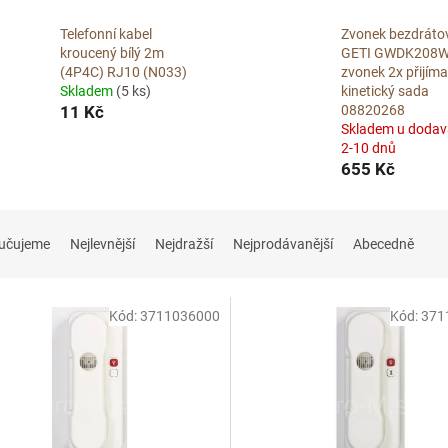
Telefonní kabel
Zvonek bezdráto
kroucený bílý 2m
GETI GWDK208W
(4P4C) RJ10 (N033)
zvonek 2x přijím
Skladem
(5 ks)
kinetický sada
11 Kč
08820268
Skladem u dodav
2-10 dnů
655 Kč
učujeme
Nejlevnější
Nejdražší
Nejprodávanější
Abecedně
Kód:
3711036000
Kód:
371