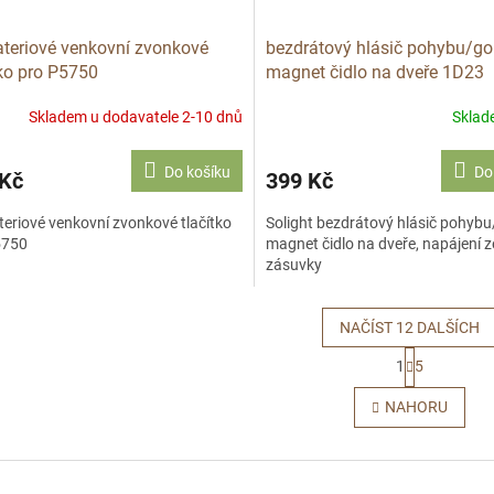
teriové venkovní zvonkové
bezdrátový hlásič pohybu/go
tko pro P5750
magnet čidlo na dveře 1D23
napájení ze zásuvky
Skladem u dodavatele 2-10 dnů
Skla
Do košíku
Do
 Kč
399 Kč
eriové venkovní zvonkové tlačítko
Solight bezdrátový hlásič pohyb
5750
magnet čidlo na dveře, napájení z
zásuvky
NAČÍST 12 DALŠÍCH
S
1
5
t
O
r
v
NAHORU
á
l
n
á
k
d
o
a
v