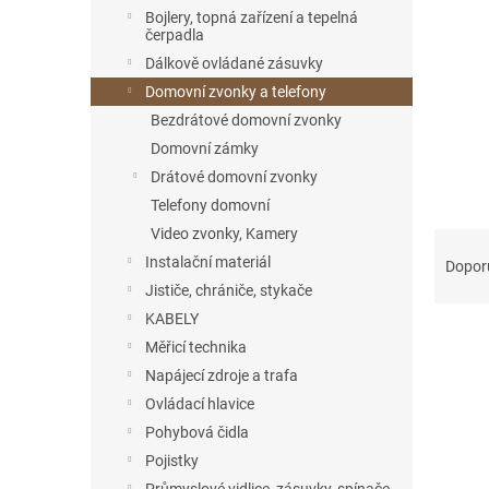
n
Bojlery, topná zařízení a tepelná
e
čerpadla
l
Dálkově ovládané zásuvky
Domovní zvonky a telefony
Bezdrátové domovní zvonky
Domovní zámky
Drátové domovní zvonky
Telefony domovní
Video zvonky, Kamery
Ř
a
Instalační materiál
Dopor
z
Jističe, chrániče, stykače
e
KABELY
V
n
Měřicí technika
ý
í
Napájecí zdroje a trafa
p
p
i
Ovládací hlavice
r
s
o
Pohybová čidla
p
d
Pojistky
r
u