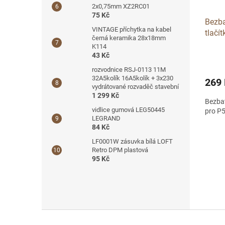
2x0,75mm XZ2RC01
75 Kč
Bezba
VINTAGE příchytka na kabel
tlačí
černá keramika 28x18mm
K114
43 Kč
rozvodnice RSJ-0113 11M
32A5kolík 16A5kolík + 3x230
269
vydrátované rozvaděč stavební
1 299 Kč
Bezbat
vidlice gumová LEG50445
pro P
LEGRAND
84 Kč
LF0001W zásuvka bílá LOFT
Retro DPM plastová
95 Kč
Z