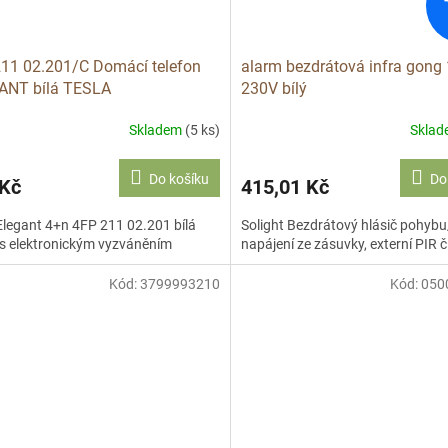
11 02.201/C Domácí telefon
alarm bezdrátová infra gong
ANT bílá TESLA
230V bílý
Skladem
(5 ks)
Skla
Do košíku
Do
 Kč
415,01 Kč
Elegant 4+n 4FP 211 02.201 bílá
Solight Bezdrátový hlásič pohyb
s elektronickým vyzváněním
napájení ze zásuvky, externí PIR č
Kód:
3799993210
Kód:
050