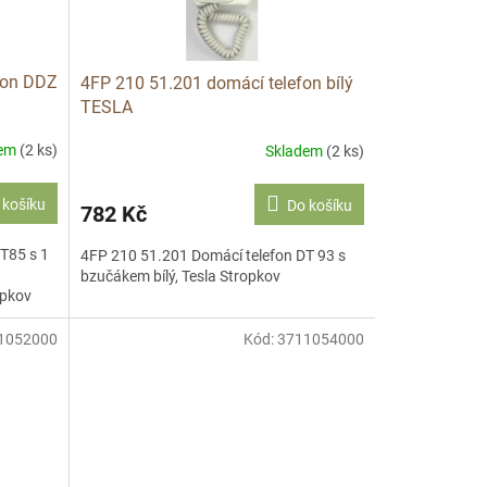
fon DDZ
4FP 210 51.201 domácí telefon bílý
TESLA
dem
(2 ks)
Skladem
(2 ks)
 košíku
Do košíku
782 Kč
T85 s 1
4FP 210 51.201 Domácí telefon DT 93 s
bzučákem bílý, Tesla Stropkov
opkov
1052000
Kód:
3711054000