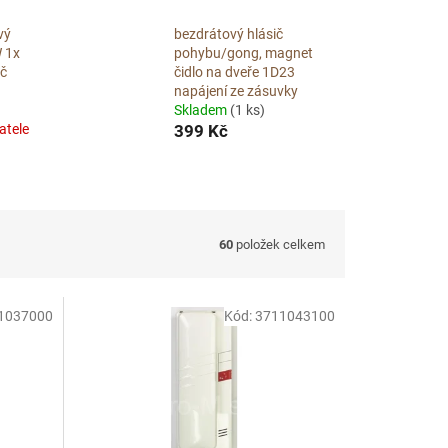
vý
bezdrátový hlásič
 1x
pohybu/gong, magnet
ač
čidlo na dveře 1D23
napájení ze zásuvky
Skladem
(1 ks)
atele
399 Kč
60
položek celkem
1037000
Kód:
3711043100