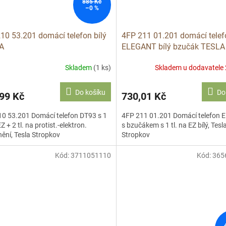
885 Kč
–0 %
10 53.201 domácí telefon bílý
4FP 211 01.201 domácí telef
A
ELEGANT bílý bzučák TESLA
Skladem
(1 ks)
Skladem u dodavatele 
Do košíku
Do
99 Kč
730,01 Kč
0 53.201 Domácí telefon DT93 s 1
4FP 211 01.201 Domácí telefon
EZ + 2 tl. na protist.-elektron.
s bzučákem s 1 tl. na EZ bílý, Tesl
ění, Tesla Stropkov
Stropkov
Kód:
3711051110
Kód:
365