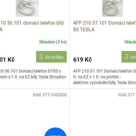
10 36.101 domácí telefon bílý
4FP 210 37.101 Domácí tele
A
85 TESLA
Skladem
(2 ks)
Skla
Do košíku
Do
01 Kč
619 Kč
10 36.101 Domácí telefon DT85 s
4FP 210 37.101 Domácí telefon D
em s 1 tl. na EZ bílý, Tesla Stropkov
tl. na EZ + 1 tl. na protist.-
elektron.vyzvánění bílý, Tesla Str
Kód:
3711042000
Kód:
371