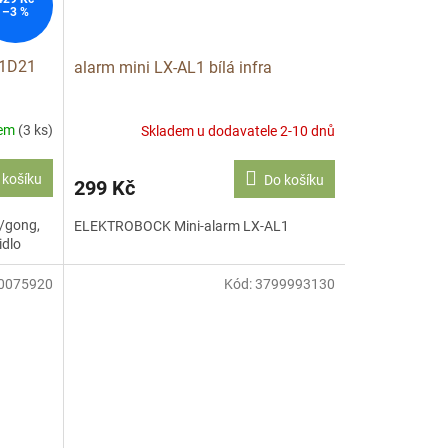
–3 %
 1D21
alarm mini LX-AL1 bílá infra
dem
(3 ks)
Skladem u dodavatele 2-10 dnů
 košíku
Do košíku
299 Kč
u/gong,
ELEKTROBOCK Mini-alarm LX-AL1
idlo
0075920
Kód:
3799993130