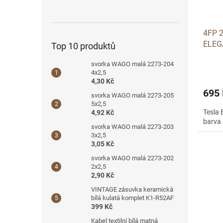
4FP 2
ELEG
Top 10 produktů
svorka WAGO malá 2273-204
4x2,5
4,30 Kč
695
svorka WAGO malá 2273-205
5x2,5
Tesla 
4,92 Kč
barva 
svorka WAGO malá 2273-203
3x2,5
3,05 Kč
svorka WAGO malá 2273-202
2x2,5
2,90 Kč
VINTAGE zásuvka keramická
bílá kulatá komplet K1-R52AF
399 Kč
Kabel textilní bílá matná