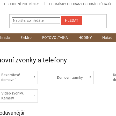
OBCHODNÍ PODMÍNKY
PODMÍNKY OCHRANY OSOBNÍCH ÚDAJŮ
HLEDAT
ahrada
Elektro
FOTOVOLTAIKA
HODINY
Nářadí
vní zvonky a telefony
Bezdrátové
D
Domovní zámky
domovní
d
zvonky
z
Video zvonky,
Kamery
odávanější