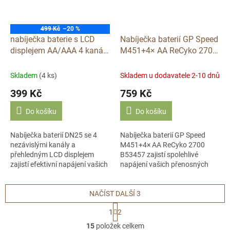
499 Kč
–20 %
nabíječka baterie s LCD
Nabíječka baterií GP Speed
displejem AA/AAA 4 kanály
M451+4× AA ReCyko 2700
DN25
B53457
Skladem
(4 ks)
Skladem u dodavatele 2-10 dnů
399 Kč
759 Kč
Do košíku
Do košíku
Nabíječka baterií DN25 se 4
Nabíječka baterií GP Speed
nezávislými kanály a
M451+4× AA ReCyko 2700
přehledným LCD displejem
B53457 zajistí spolehlivé
zajistí efektivní napájení vašich
napájení vašich přenosných
AA i AAA článků. Díky
zařízení díky čtyřem nabíjecím
mikroprocesorovému řízení je
článkům s vysokou kapacitou.
provoz nabíječky...
NAČÍST DALŠÍ 3
S
1
2
t
O
r
15
položek celkem