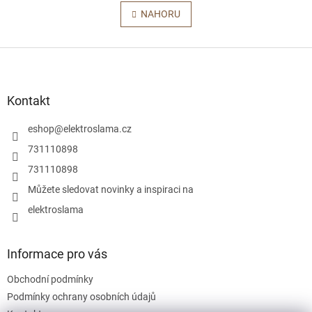
v
á
l
NAHORU
n
á
k
o
d
v
Z
a
á
c
á
n
í
p
í
p
a
Kontakt
r
t
v
í
eshop
@
elektroslama.cz
k
y
731110898
v
731110898
ý
p
Můžete sledovat novinky a inspiraci na
i
elektroslama
s
u
Informace pro vás
Obchodní podmínky
Podmínky ochrany osobních údajů