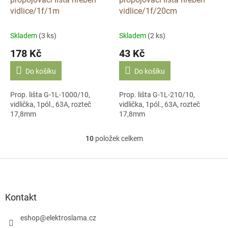
vidlice/1f/1m
vidlice/1f/20cm
Skladem
(3 ks)
Skladem
(2 ks)
178 Kč
43 Kč
Do košíku
Do košíku
Prop. lišta G-1L-1000/10,
Prop. lišta G-1L-210/10,
vidlička, 1pól., 63A, rozteč
vidlička, 1pól., 63A, rozteč
17,8mm
17,8mm
10
položek celkem
O
v
l
Z
á
á
d
p
a
a
Kontakt
c
t
í
í
eshop
@
elektroslama.cz
p