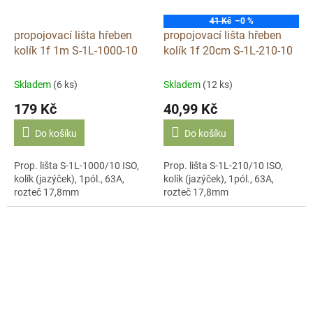
41 Kč
–0 %
propojovací lišta hřeben
propojovací lišta hřeben
kolík 1f 1m S-1L-1000-10
kolík 1f 20cm S-1L-210-10
Skladem
(6 ks)
Skladem
(12 ks)
179 Kč
40,99 Kč
Do košíku
Do košíku
Prop. lišta S-1L-1000/10 ISO,
Prop. lišta S-1L-210/10 ISO,
kolík (jazýček), 1pól., 63A,
kolík (jazýček), 1pól., 63A,
rozteč 17,8mm
rozteč 17,8mm