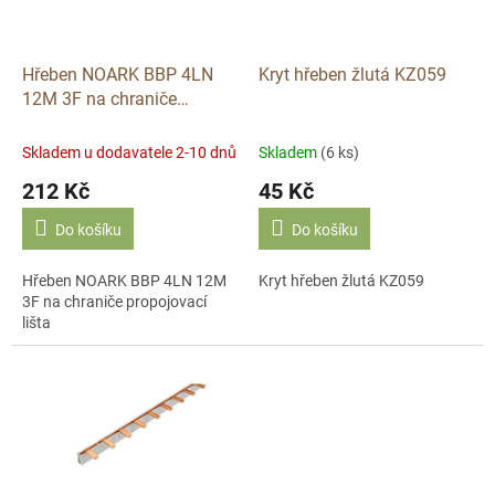
p
r
o
d
Hřeben NOARK BBP 4LN
Kryt hřeben žlutá KZ059
u
12M 3F na chraniče
k
propojovací lišta 111408
t
Skladem u dodavatele 2-10 dnů
Skladem
(6 ks)
ů
212 Kč
45 Kč
Do košíku
Do košíku
Hřeben NOARK BBP 4LN 12M
Kryt hřeben žlutá KZ059
3F na chraniče propojovací
lišta