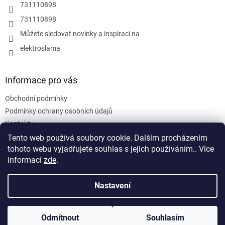
r
731110898
v
731110898
k
y
Můžete sledovat novinky a inspiraci na
v
elektroslama
ý
p
i
s
Informace pro vás
u
Obchodní podmínky
Podmínky ochrany osobních údajů
Kontakty
Tento web používá soubory cookie. Dalším procházením
tohoto webu vyjadřujete souhlas s jejich používáním.. Více
informací
zde
.
Nastavení
Vytvořil Shoptet
Odmítnout
Souhlasím
Copyright 2026
ELEKTRO-M.Sláma
. Všechna práva vyhrazena.