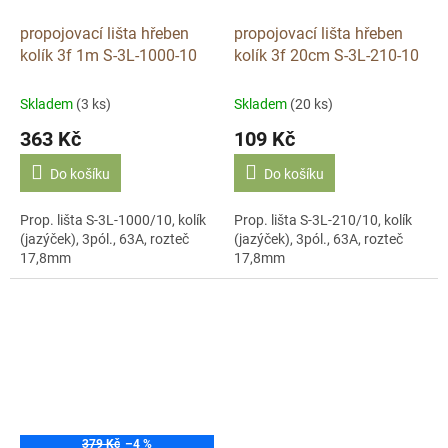
propojovací lišta hřeben
propojovací lišta hřeben
kolík 3f 1m S-3L-1000-10
kolík 3f 20cm S-3L-210-10
Skladem
(3 ks)
Skladem
(20 ks)
363 Kč
109 Kč
Do košíku
Do košíku
Prop. lišta S-3L-1000/10, kolík
Prop. lišta S-3L-210/10, kolík
(jazýček), 3pól., 63A, rozteč
(jazýček), 3pól., 63A, rozteč
17,8mm
17,8mm
379 Kč
–4 %