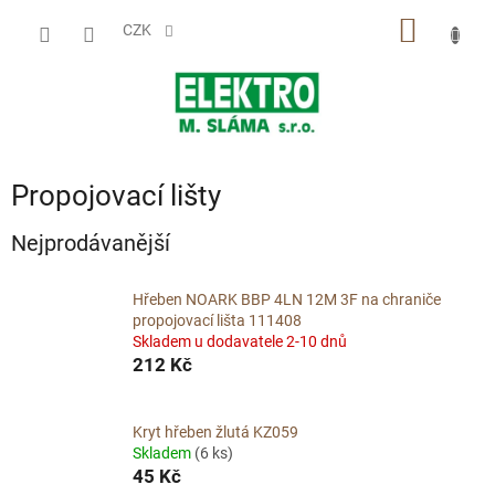
Přejít
NÁKUP
na
CZK
obsah
KOŠÍK
Propojovací lišty
Nejprodávanější
Hřeben NOARK BBP 4LN 12M 3F na chraniče
propojovací lišta 111408
Skladem u dodavatele 2-10 dnů
212 Kč
Kryt hřeben žlutá KZ059
Skladem
(6 ks)
45 Kč