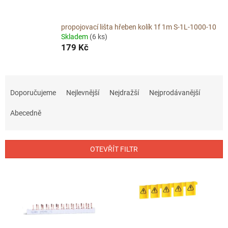
propojovací lišta hřeben kolík 1f 1m S-1L-1000-10
Skladem
(6 ks)
179 Kč
Ř
a
Doporučujeme
Nejlevnější
Nejdražší
Nejprodávanější
z
e
Abecedně
n
í
p
OTEVŘÍT FILTR
r
o
V
d
ý
u
p
k
i
t
s
ů