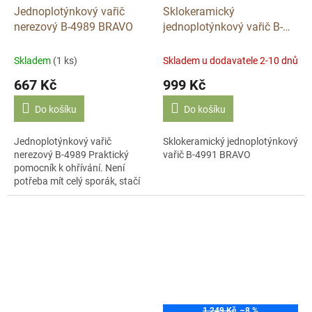
Jednoplotýnkový vařič
Sklokeramický
nerezový B-4989 BRAVO
jednoplotýnkový vařič B-
4991 BRAVO
Skladem
(1 ks)
Skladem u dodavatele 2-10 dnů
667 Kč
999 Kč
Do košíku
Do košíku
Jednoplotýnkový vařič
Sklokeramický jednoplotýnkový
nerezový B-4989 Praktický
vařič B-4991 BRAVO
pomocník k ohřívání. Není
potřeba mít celý sporák, stačí
opravdu málo. U tohoto
modelu naleznete plynulou
regulaci teploty a...
1 249 Kč
–8 %