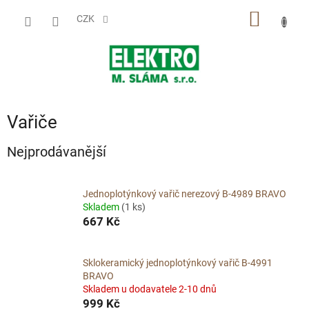
Přejít
NÁKUP
na
CZK
obsah
KOŠÍK
Vařiče
Nejprodávanější
Jednoplotýnkový vařič nerezový B-4989 BRAVO
Skladem
(1 ks)
667 Kč
Sklokeramický jednoplotýnkový vařič B-4991
BRAVO
Skladem u dodavatele 2-10 dnů
999 Kč