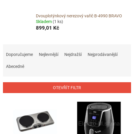
Dvouplotýnkový nerezový vařič B-4990 BRAVO
Skladem
(1 ks)
899,01 Kč
Ř
a
Doporučujeme
Nejlevnější
Nejdražší
Nejprodávanější
z
e
Abecedně
n
í
p
OTEVŘÍT FILTR
r
o
V
d
ý
u
p
k
i
t
s
ů