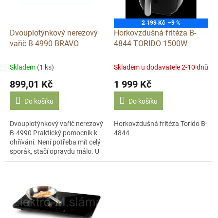
p
r
o
2 199 Kč
–9 %
d
Dvouplotýnkový nerezový
Horkovzdušná fritéza B-
u
vařič B-4990 BRAVO
4844 TORIDO 1500W
k
t
Skladem
(1 ks)
Skladem u dodavatele 2-10 dnů
ů
899,01 Kč
1 999 Kč
Do košíku
Do košíku
Dvouplotýnkový vařič nerezový
Horkovzdušná fritéza Torido B-
B-4990 Praktický pomocník k
4844
ohřívání. Není potřeba mít celý
sporák, stačí opravdu málo. U
tohoto modelu naleznete
plynulou regulaci teploty a...