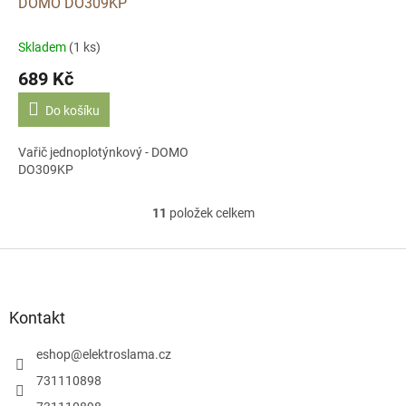
DOMO DO309KP
Skladem
(1 ks)
689 Kč
Do košíku
Vařič jednoplotýnkový - DOMO
DO309KP
11
položek celkem
O
v
l
Z
á
á
d
p
a
a
Kontakt
c
t
í
í
eshop
@
elektroslama.cz
p
r
731110898
v