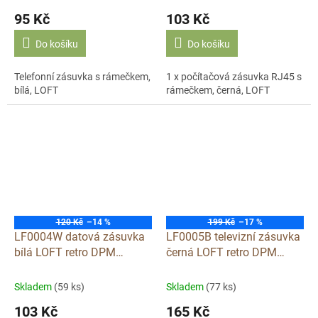
95 Kč
103 Kč
Do košíku
Do košíku
Telefonní zásuvka s rámečkem,
1 x počítačová zásuvka RJ45 s
bílá, LOFT
rámečkem, černá, LOFT
120 Kč
–14 %
199 Kč
–17 %
LF0004W datová zásuvka
LF0005B televizní zásuvka
bílá LOFT retro DPM
černá LOFT retro DPM
plastová
plastová
Skladem
(59 ks)
Skladem
(77 ks)
103 Kč
165 Kč