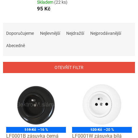
Skladem
(22 ks)
95 Kč
Ř
a
Doporučujeme
Nejlevnější
Nejdražší
Nejprodávanější
z
e
Abecedně
n
í
p
OTEVŘÍT FILTR
r
o
V
d
ý
u
p
k
i
t
s
ů
p
r
o
119 Kč
–16 %
120 Kč
–20 %
d
LF0001B zásuvka černá
LF0001W zásuvka bílá