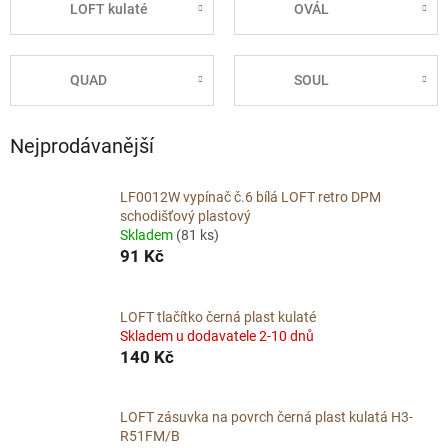
LOFT kulaté
OVÁL
QUAD
SOUL
Nejprodávanější
LF0012W vypínač č.6 bílá LOFT retro DPM
schodišťový plastový
Skladem
(81 ks)
91 Kč
LOFT tlačítko černá plast kulaté
Skladem u dodavatele 2-10 dnů
140 Kč
LOFT zásuvka na povrch černá plast kulatá H3-
R51FM/B