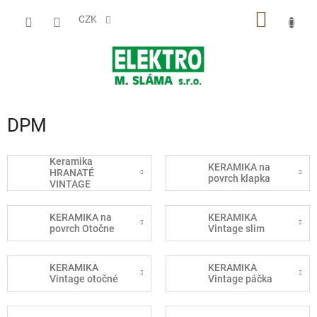
Přejít
NÁKUP
na
CZK
obsah
KOŠÍK
DPM
Keramika
KERAMIKA na
HRANATÉ
povrch klapka
VINTAGE
KERAMIKA na
KERAMIKA
povrch Otočne
Vintage slim
KERAMIKA
KERAMIKA
Vintage otočné
Vintage páčka