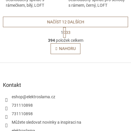
rámečkem, bílý, LOFT
s rámem, černý, LOFT
NAČÍST 12 DALŠÍCH
S
1
33
t
O
r
394
položek celkem
v
á
l
NAHORU
n
á
k
o
d
v
Z
a
á
c
á
n
í
p
í
p
a
Kontakt
r
t
v
í
eshop
@
elektroslama.cz
k
y
731110898
v
731110898
ý
p
Můžete sledovat novinky a inspiraci na
i
elektroslama