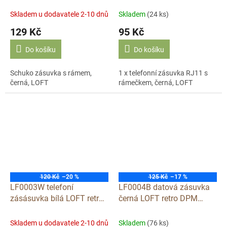
Německá
plastová
Skladem u dodavatele 2-10 dnů
Skladem
(24 ks)
129 Kč
95 Kč
Do košíku
Do košíku
Schuko zásuvka s rámem,
1 x telefonní zásuvka RJ11 s
černá, LOFT
rámečkem, černá, LOFT
120 Kč
–20 %
125 Kč
–17 %
LF0003W telefoní
LF0004B datová zásuvka
zásásuvka bílá LOFT retro
černá LOFT retro DPM
DPM plastová
plastová
Skladem u dodavatele 2-10 dnů
Skladem
(76 ks)