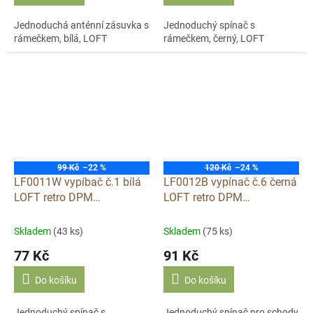
Jednoduchá anténní zásuvka s
Jednoduchý spínač s
rámečkem, bílá, LOFT
rámečkem, černý, LOFT
99 Kč
–22 %
120 Kč
–24 %
LF0011W vypíbač č.1 bílá
LF0012B vypínač č.6 černá
LOFT retro DPM
LOFT retro DPM
jednopólový plastový
schodišťový plastový
Skladem
(43 ks)
Skladem
(75 ks)
77 Kč
91 Kč
Do košíku
Do košíku
Jednoduchý spínač s
Jednoduchý spínač pro schody