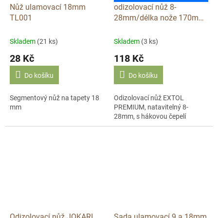
Nůž ulamovací 18mm
odizolovací nůž 8-
TL001
28mm/délka nože 170mm
EXTOL P191A
Skladem
(21 ks)
Skladem
(3 ks)
28 Kč
118 Kč
Do košíku
Do košíku
Segmentový nůž na tapety 18
Odizolovací nůž EXTOL
mm
PREMIUM, natavitelný 8-
28mm, s hákovou čepelí
Odizolovací nůž JOKARI
Sada ulamovací 9 a 18mm