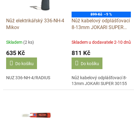
p
r
o
899 Kč
–9 %
d
Nůž elektrikářský 336-NH-4
Nůž kabelový odplášťovací
u
Mikov
8-13mm JOKARI SUPER
k
30155
t
Skladem
(2 ks)
Skladem u dodavatele 2-10 dnů
ů
635 Kč
811 Kč
Do košíku
Do košíku
NUZ 336-NH-4/RADIUS
Nůž kabelový odplášťovací 8-
13mm JOKARI SUPER 30155