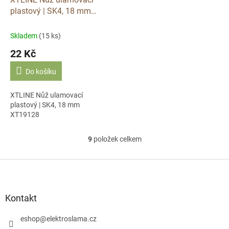
plastový | SK4, 18 mm
XT19128
Skladem
(15 ks)
22 Kč
Do košíku
XTLINE Nůž ulamovací
plastový | SK4, 18 mm
XT19128
9
položek celkem
O
v
l
Z
á
á
d
p
a
a
Kontakt
c
t
í
í
eshop
@
elektroslama.cz
p