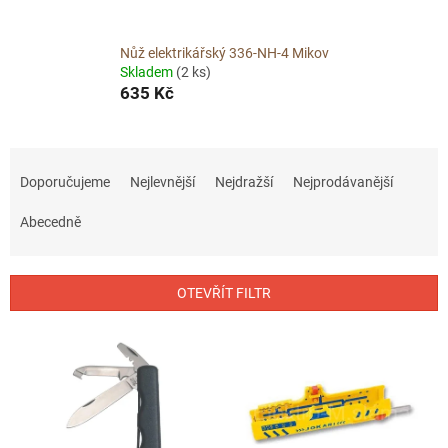
Nůž elektrikářský 336-NH-4 Mikov
Skladem
(2 ks)
635 Kč
Ř
a
Doporučujeme
Nejlevnější
Nejdražší
Nejprodávanější
z
e
Abecedně
n
í
p
OTEVŘÍT FILTR
r
o
V
d
ý
u
p
k
i
t
s
ů