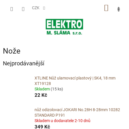
Přejít
NÁKUP
na
CZK
obsah
KOŠÍK
Nože
Nejprodávanější
XTLINE Nůž ulamovací plastový | SK4, 18 mm
XT19128
Skladem
(15 ks)
22 Kč
nůž odizolovací JOKARI No.28H 8-28mm 10282
STANDARD P191
Skladem u dodavatele 2-10 dnů
349 Kč