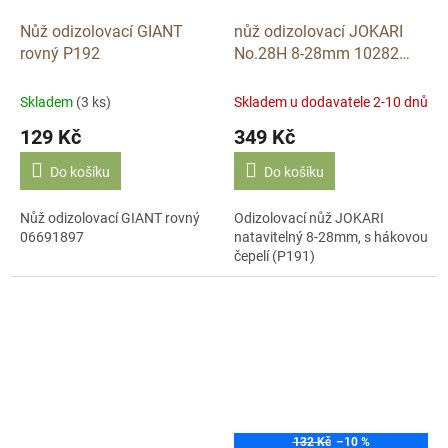
Nůž odizolovací GIANT
nůž odizolovací JOKARI
rovný P192
No.28H 8-28mm 10282
STANDARD P191
Skladem
(3 ks)
Skladem u dodavatele 2-10 dnů
129 Kč
349 Kč
Do košíku
Do košíku
Nůž odizolovací GIANT rovný
Odizolovací nůž JOKARI
06691897
natavitelný 8-28mm, s hákovou
čepelí (P191)
132 Kč
–10 %