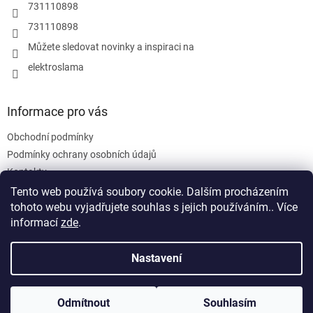
r
731110898
v
731110898
k
y
Můžete sledovat novinky a inspiraci na
v
elektroslama
ý
p
i
s
Informace pro vás
u
Obchodní podmínky
Podmínky ochrany osobních údajů
Kontakty
Tento web používá soubory cookie. Dalším procházením
tohoto webu vyjadřujete souhlas s jejich používáním.. Více
informací
zde
.
Nastavení
Vytvořil Shoptet
Odmítnout
Souhlasím
Copyright 2026
ELEKTRO-M.Sláma
. Všechna práva vyhrazena.