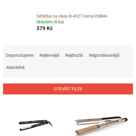
žehlička na vlasy B-4327 černá EMMA
Skladem
(6 ks)
379 Kč
Ř
a
Doporučujeme
Nejlevnější
Nejdražší
Nejprodávanější
z
e
Abecedně
n
í
p
OTEVŘÍT FILTR
r
o
V
d
ý
u
p
k
i
t
s
ů