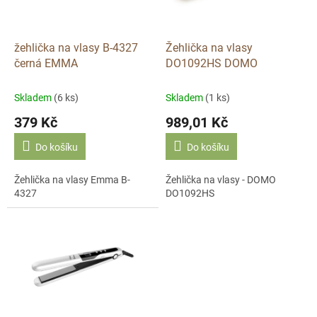
p
r
o
d
žehlička na vlasy B-4327
Žehlička na vlasy
u
černá EMMA
DO1092HS DOMO
k
t
Skladem
(6 ks)
Skladem
(1 ks)
ů
379 Kč
989,01 Kč
Do košíku
Do košíku
Žehlička na vlasy Emma B-
Žehlička na vlasy - DOMO
4327
DO1092HS