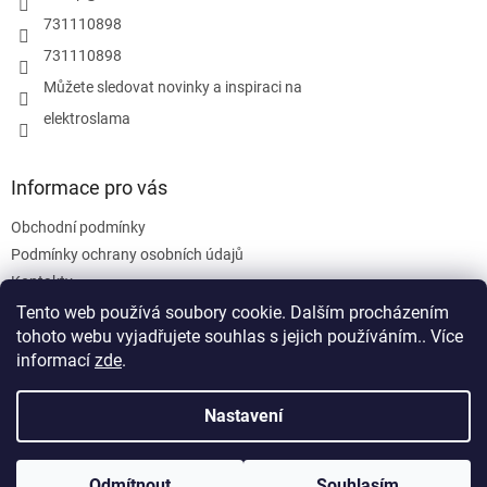
r
731110898
v
731110898
k
y
Můžete sledovat novinky a inspiraci na
v
elektroslama
ý
p
i
s
Informace pro vás
u
Obchodní podmínky
Podmínky ochrany osobních údajů
Kontakty
Tento web používá soubory cookie. Dalším procházením
tohoto webu vyjadřujete souhlas s jejich používáním.. Více
informací
zde
.
Nastavení
Vytvořil Shoptet
Odmítnout
Souhlasím