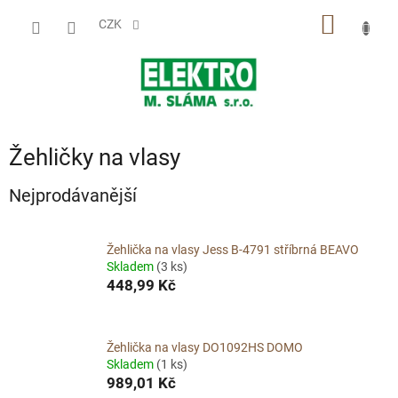
Přejít
NÁKUP
na
CZK
obsah
KOŠÍK
Žehličky na vlasy
Nejprodávanější
Žehlička na vlasy Jess B-4791 stříbrná BEAVO
Skladem
(3 ks)
448,99 Kč
Žehlička na vlasy DO1092HS DOMO
Skladem
(1 ks)
989,01 Kč