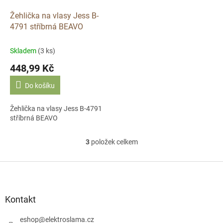
Žehlička na vlasy Jess B-
4791 stříbrná BEAVO
Skladem
(3 ks)
448,99 Kč
Do košíku
Žehlička na vlasy Jess B-4791
stříbrná BEAVO
3
položek celkem
O
v
l
Z
á
á
d
p
a
a
Kontakt
c
t
í
í
eshop
@
elektroslama.cz
p