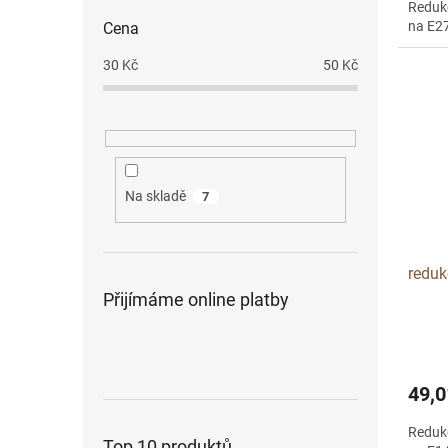
Redukc
na E2
Cena
30
Kč
50
Kč
Na skladě
7
reduk
Přijímáme online platby
49,0
Redukc
Top 10 produktů