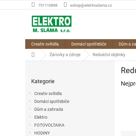
Přejít
731110898
eshop@elektroslama.cz
na
obsah
Creativ svítidla
Domácí spotřebiče
Dům a z
Domů
Žárovky a zdroje
Redukční objímky
P
Red
o
Přeskočit
s
Kategorie
kategorie
Nejpr
t
r
Creativ svítidla
a
Domácí spotřebiče
n
Dům a zahrada
n
í
Elektro
p
FOTOVOLTAIKA
a
Ř
HODINY