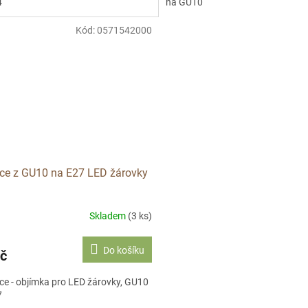
4
na GU10
Kód:
0571542000
ce z GU10 na E27 LED žárovky
Skladem
(3 ks)
Do košíku
č
e - objímka pro LED žárovky, GU10
7