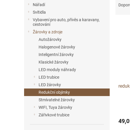
n
a
Nářadí
Dopor
e
z
Svítidla
l
e
Vybavení pro auto, přívěs a karavany,
V
n
cestování
ý
í
Žárovky a zdroje
p
p
Autožárovky
i
r
Halogenové žárovky
s
o
p
d
Inteligentní žárovky
r
u
Klasické žárovky
o
k
LED moduly náhrady
d
t
LED trubice
u
ů
LED žárovky
reduk
k
Redukční objímky
t
ů
Stmívatelné žárovky
WIFI, Tuya žárovky
Zářivkové trubice
49,0