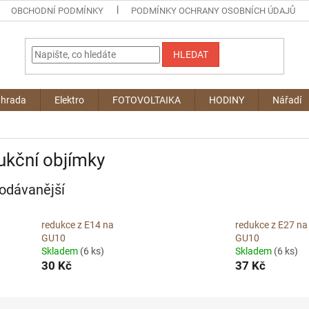
OBCHODNÍ PODMÍNKY
PODMÍNKY OCHRANY OSOBNÍCH ÚDAJŮ
HLEDAT
ahrada
Elektro
FOTOVOLTAIKA
HODINY
Nářadí
ukční objímky
odávanější
redukce z E14 na
redukce z E27 na
GU10
GU10
Skladem
(6 ks)
Skladem
(6 ks)
30 Kč
37 Kč