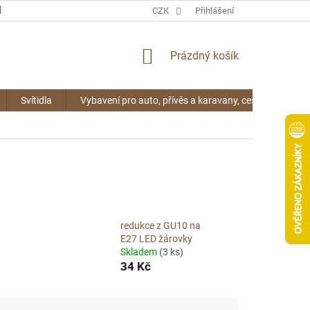
KONTAKTY
CZK
Přihlášení
NÁKUPNÍ
Prázdný košík
KOŠÍK
Svítidla
Vybavení pro auto, přívěs a karavany, cestování
redukce z GU10 na
E27 LED žárovky
Skladem
(3 ks)
34 Kč