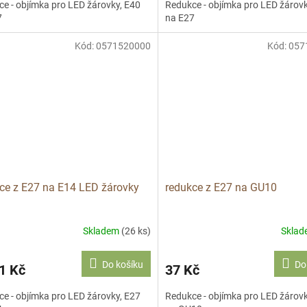
e - objímka pro LED žárovky, E40
Redukce - objímka pro LED žárovk
7
na E27
Kód:
0571520000
Kód:
057
ce z E27 na E14 LED žárovky
redukce z E27 na GU10
Skladem
(26 ks)
Skla
Do košíku
Do
1 Kč
37 Kč
e - objímka pro LED žárovky, E27
Redukce - objímka pro LED žárovk