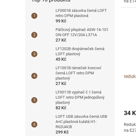
na E1
LF0001B zásuvka černá LOFT
retro DPM plastová
99 Kč
Páčkový přepínač ASW-16-101
ON-OFF 12V/20A L371A
27 Kč
LF1202B dvojrámeček černá
LOFT plastový
45 Kč
LF1001B rámeček koncoví
černá LOFT retro DPM
reduk
plastový
27 Kč
LF0011B vypínač č.1 černá
LOFT retro DPM jednopólový
plastový
82 Kč
34 K
LOFT USB zásuvka černá USB
A+C plastová kulatá H1-
Redukc
R62UACB
na E2
299 Kč