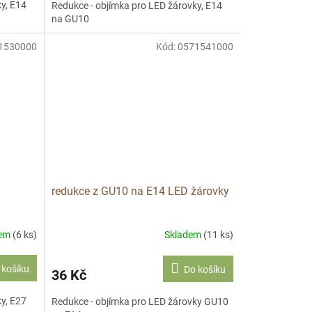
y, E14
Redukce - objímka pro LED žárovky, E14
na GU10
1530000
Kód:
0571541000
redukce z GU10 na E14 LED žárovky
dem
(6 ks)
Skladem
(11 ks)
 košíku
Do košíku
36 Kč
y, E27
Redukce - objímka pro LED žárovky GU10