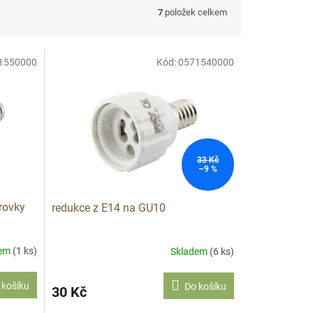
7
položek celkem
1550000
Kód:
0571540000
33 Kč
–9 %
rovky
redukce z E14 na GU10
dem
(1 ks)
Skladem
(6 ks)
 košíku
Do košíku
30 Kč