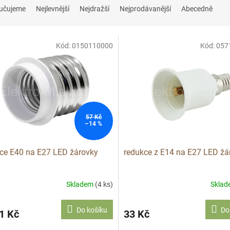
učujeme
Nejlevnější
Nejdražší
Nejprodávanější
Abecedně
Kód:
0150110000
Kód:
057
57 Kč
–14 %
ce E40 na E27 LED žárovky
redukce z E14 na E27 LED žá
Skladem
(4 ks)
Skla
Do košíku
Do
1 Kč
33 Kč