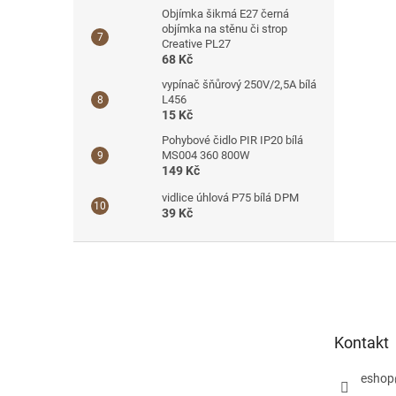
Objímka šikmá E27 černá
objímka na stěnu či strop
Creative PL27
68 Kč
vypínač šňůrový 250V/2,5A bílá
L456
15 Kč
Pohybové čidlo PIR IP20 bílá
MS004 360 800W
149 Kč
vidlice úhlová P75 bílá DPM
39 Kč
Z
á
p
a
t
Kontakt
í
eshop