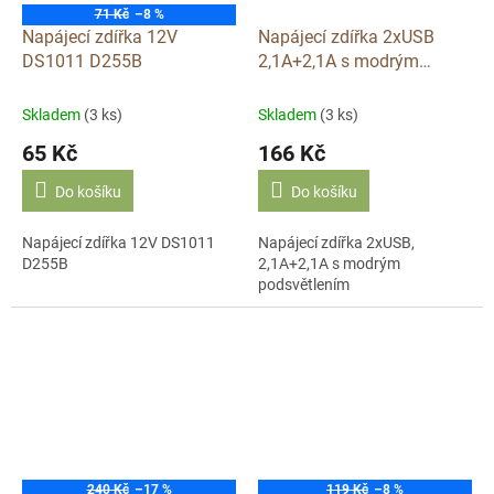
71 Kč
–8 %
Napájecí zdířka 12V
Napájecí zdířka 2xUSB
DS1011 D255B
2,1A+2,1A s modrým
podsvět D255A
Skladem
(3 ks)
Skladem
(3 ks)
65 Kč
166 Kč
Do košíku
Do košíku
Napájecí zdířka 12V DS1011
Napájecí zdířka 2xUSB,
D255B
2,1A+2,1A s modrým
podsvětlením
240 Kč
–17 %
119 Kč
–8 %