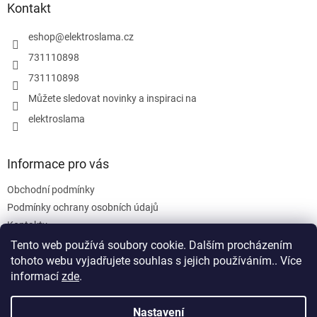
p
a
Kontakt
r
t
v
í
eshop
@
elektroslama.cz
k
y
731110898
v
731110898
ý
p
Můžete sledovat novinky a inspiraci na
i
elektroslama
s
u
Informace pro vás
Obchodní podmínky
Podmínky ochrany osobních údajů
Kontakty
Tento web používá soubory cookie. Dalším procházením
tohoto webu vyjadřujete souhlas s jejich používáním.. Více
informací
zde
.
Nastavení
Vytvořil Shoptet