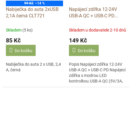
99 Kč
–14 %
Nabiječka do auta 2xUSB
Napájecí zdířka 12-24V
2,1A černá CLT721
USB-A QC + USB-C PD
D252C
Skladem
(5 ks)
Skladem u dodavatele 2-10 dnů
85 Kč
149 Kč
Do košíku
Do košíku
Nabíječka do auta 2 x USB, 2,4
Popis Napájecí zdířka 12-24V
A, černá
USB-A QC + USB-C PD Napájecí
zdířka s modrou LED
kontrolkou.USB-A QC (5V/3A,
9V/2A, 12V/1,5A)USB-C
(5V/3A, 9V/2A,...