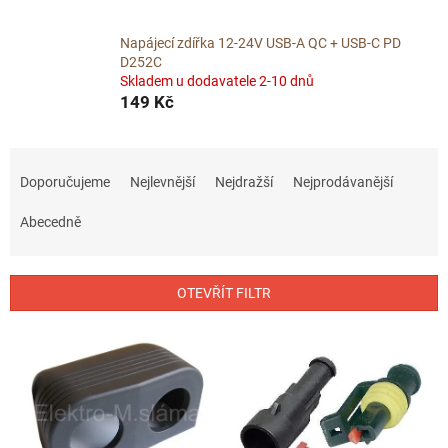
Napájecí zdířka 12-24V USB-A QC + USB-C PD
D252C
Skladem u dodavatele 2-10 dnů
149 Kč
Ř
a
Doporučujeme
Nejlevnější
Nejdražší
Nejprodávanější
z
e
Abecedně
n
í
p
OTEVŘÍT FILTR
r
o
V
d
ý
u
p
k
i
t
s
ů