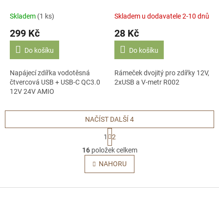
QC3.0 12V 24V AMIO
(D255E)
D255W
Skladem
(1 ks)
Skladem u dodavatele 2-10 dnů
299 Kč
28 Kč
Do košíku
Do košíku
Napájecí zdířka vodotěsná
Rámeček dvojitý pro zdířky 12V,
čtvercová USB + USB-C QC3.0
2xUSB a V-metr R002
12V 24V AMIO
NAČÍST DALŠÍ 4
S
1
2
t
O
r
16
položek celkem
v
á
l
NAHORU
n
á
k
o
d
v
Z
a
á
c
á
n
í
p
í