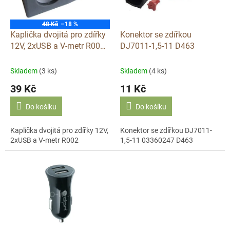
p
r
o
48 Kč
–18 %
d
Kaplička dvojitá pro zdířky
Konektor se zdířkou
u
12V, 2xUSB a V-metr R002
DJ7011-1,5-11 D463
k
D255G
t
Skladem
(3 ks)
Skladem
(4 ks)
ů
39 Kč
11 Kč
Do košíku
Do košíku
Kaplička dvojitá pro zdířky 12V,
Konektor se zdířkou DJ7011-
2xUSB a V-metr R002
1,5-11 03360247 D463