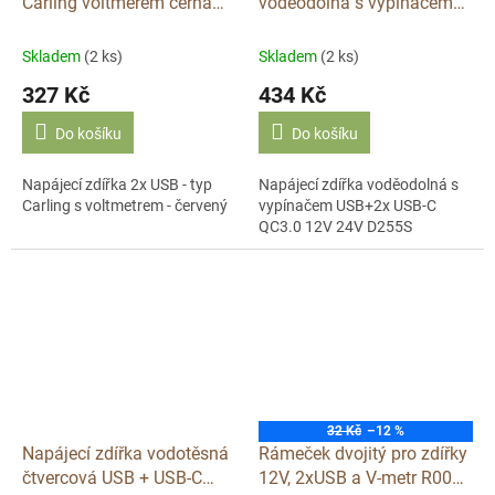
Carling voltmerem černá
voděodolná s vypínačem
D255Q
USB+2x USB-C QC3.0 12V
24V D255S
Skladem
(2 ks)
Skladem
(2 ks)
327 Kč
434 Kč
Do košíku
Do košíku
Napájecí zdířka 2x USB - typ
Napájecí zdířka voděodolná s
Carling s voltmetrem - červený
vypínačem USB+2x USB-C
QC3.0 12V 24V D255S
32 Kč
–12 %
Napájecí zdířka vodotěsná
Rámeček dvojitý pro zdířky
čtvercová USB + USB-C
12V, 2xUSB a V-metr R002