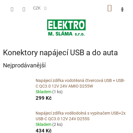
Přejít
NÁKUP
na
CZK
obsah
KOŠÍK
Konektory napájecí USB a do auta
Nejprodávanější
Napájecí zdířka vodotěsná čtvercová USB + USB-
C QC3.0 12V 24V AMIO D255W
Skladem
(1 ks)
299 Kč
Napájecí zdířka voděodolná s vypínačem USB+2x
USB-C QC3.0 12V 24V D255S
Skladem
(2 ks)
434 Kč