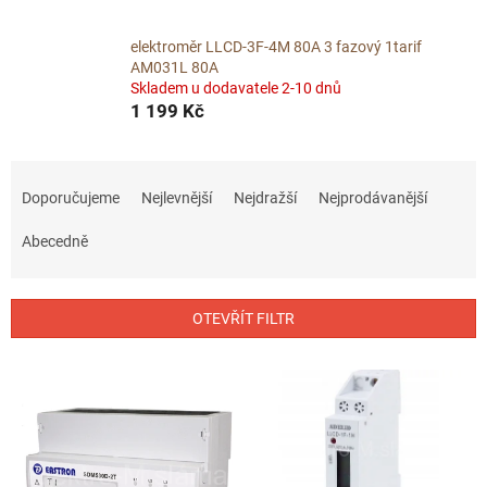
elektroměr LLCD-3F-4M 80A 3 fazový 1tarif
AM031L 80A
Skladem u dodavatele 2-10 dnů
1 199 Kč
Ř
a
Doporučujeme
Nejlevnější
Nejdražší
Nejprodávanější
z
e
Abecedně
n
í
p
OTEVŘÍT FILTR
r
o
V
d
ý
u
p
k
i
t
s
ů