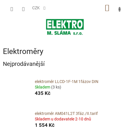
Přejít
NÁKUP
na
CZK
obsah
KOŠÍK
Elektroměry
Nejprodávanější
elektroměr LLCD-1F-1M 1fázov DIN
Skladem
(3 ks)
435 Kč
elektroměr AM041L2T 3fáz./II.tarif
Skladem u dodavatele 2-10 dnů
1 554 Kč