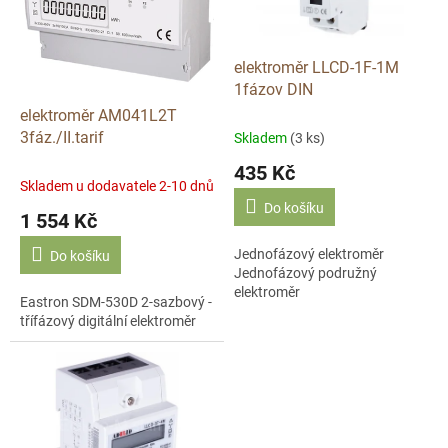
p
r
o
d
elektroměr LLCD-1F-1M
u
1fázov DIN
k
elektroměr AM041L2T
t
3fáz./II.tarif
Skladem
(3 ks)
ů
435 Kč
Skladem u dodavatele 2-10 dnů
Do košíku
1 554 Kč
Jednofázový elektroměr
Do košíku
Jednofázový podružný
elektroměr
Eastron SDM-530D 2-sazbový -
třífázový digitální elektroměr