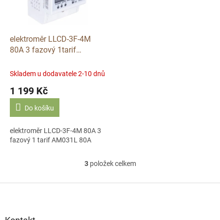
elektroměr LLCD-3F-4M
80A 3 fazový 1tarif
AM031L 80A
Skladem u dodavatele 2-10 dnů
1 199 Kč
Do košíku
elektroměr LLCD-3F-4M 80A 3
fazový 1 tarif AM031L 80A
3
položek celkem
O
v
l
Z
á
á
d
p
a