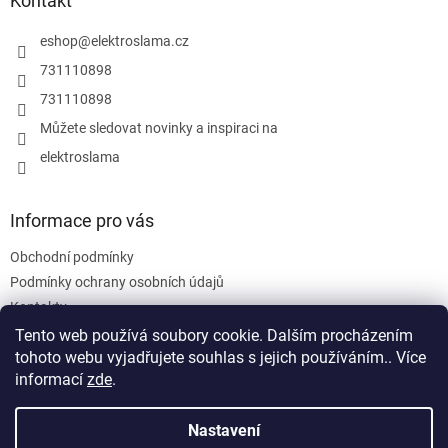
a
Kontakt
c
t
í
í
eshop
@
elektroslama.cz
p
r
731110898
v
731110898
k
y
Můžete sledovat novinky a inspiraci na
v
elektroslama
ý
p
i
s
Informace pro vás
u
Obchodní podmínky
Podmínky ochrany osobních údajů
Kontakty
Tento web používá soubory cookie. Dalším procházením
tohoto webu vyjadřujete souhlas s jejich používáním.. Více
informací
zde
.
Nastavení
Vytvořil Shoptet