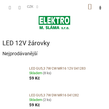
Přejít
NÁKUP
na
CZK
obsah
KOŠÍK
LED 12V žárovky
Nejprodávanější
LED GU5,3 7W CW MR16 12V 041283
Skladem
(8 ks)
59 Kč
LED GU5,3 7W DW MR16 041282
Skladem
(2 ks)
59 Kč