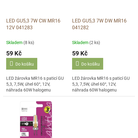
p
r
o
d
LED GU5,3 7W CW MR16
LED GU5,3 7W DW MR16
u
12V 041283
041282
k
t
Skladem
(8 ks)
Skladem
(2 ks)
ů
59 Kč
59 Kč
Do košíku
Do košíku
LED žárovka MR16 s paticí GU
LED žárovka MR16 s paticí GU
5,3, 7,5W, úhel 60°, 12V,
5,3, 7,5W, úhel 60°, 12V,
náhrada 60W halogenu
náhrada 60W halogenu