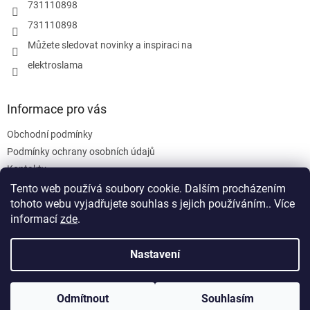
r
731110898
v
731110898
k
y
Můžete sledovat novinky a inspiraci na
v
elektroslama
ý
p
i
s
Informace pro vás
u
Obchodní podmínky
Podmínky ochrany osobních údajů
Kontakty
Tento web používá soubory cookie. Dalším procházením
tohoto webu vyjadřujete souhlas s jejich používáním.. Více
informací
zde
.
Nastavení
Vytvořil Shoptet
Odmítnout
Souhlasím
Copyright 2026
ELEKTRO-M.Sláma
. Všechna práva vyhrazena.