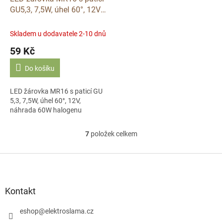
GU5,3, 7,5W, úhel 60°, 12V,
041281 náhrada 60W
halogenu
Skladem u dodavatele 2-10 dnů
59 Kč
Do košíku
LED žárovka MR16 s paticí GU
5,3, 7,5W, úhel 60°, 12V,
náhrada 60W halogenu
7
položek celkem
O
v
l
Z
á
á
d
p
a
a
Kontakt
c
t
í
í
eshop
@
elektroslama.cz
p