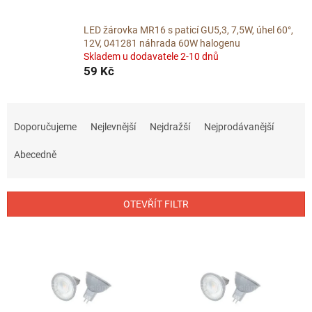
LED žárovka MR16 s paticí GU5,3, 7,5W, úhel 60°,
12V, 041281 náhrada 60W halogenu
Skladem u dodavatele 2-10 dnů
59 Kč
Ř
a
Doporučujeme
Nejlevnější
Nejdražší
Nejprodávanější
z
e
Abecedně
n
í
p
OTEVŘÍT FILTR
r
o
V
d
ý
u
p
k
i
t
s
ů