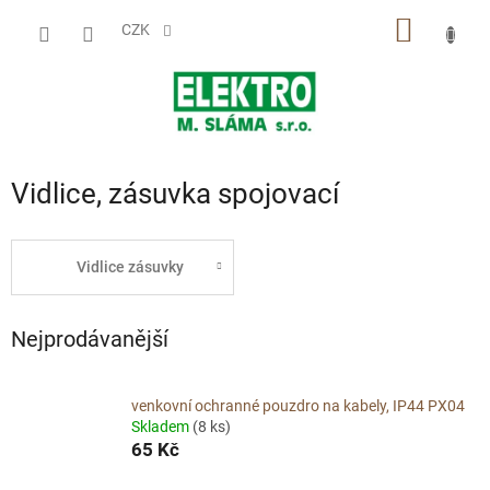
Přejít
NÁKUP
na
CZK
obsah
KOŠÍK
Vidlice, zásuvka spojovací
Vidlice zásuvky
Nejprodávanější
venkovní ochranné pouzdro na kabely, IP44 PX04
Skladem
(8 ks)
65 Kč