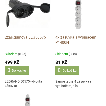
ý
u
p
k
i
t
s
ů
p
r
o
d
2zás.gumová LEG50575
4x zásuvka s vypínačem
u
P1400N
k
t
Skladem
(6 ks)
Skladem
(3 ks)
ů
499 Kč
81 Kč
Do košíku
Do košíku
LEGRAND 50575 - dvojitá
Samostatná 4 zásuvka s
zásuvka
vypínačem, bílá