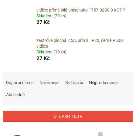
vidlice přímá bílá unischuko 1757.0200.0 KOPP
Skladem
(20 ks)
27 Kč
zástrčka plochá 2,5A, přímá, IP20, černá P60B
vidlice
Skladem
(10 ks)
27 Kč
Ř
a
Doporučujeme
Nejlevnější
Nejdražší
Nejprodávanější
z
e
Abecedně
n
í
p
OTEVŘÍT FILTR
r
o
V
d