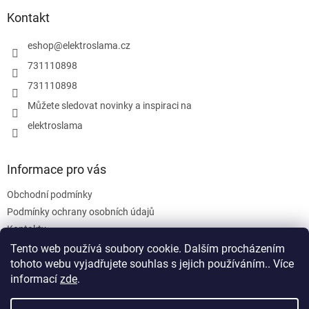
p
í
p
a
Kontakt
r
t
v
í
eshop
@
elektroslama.cz
k
y
731110898
v
731110898
ý
p
Můžete sledovat novinky a inspiraci na
i
elektroslama
s
u
Informace pro vás
Obchodní podmínky
Podmínky ochrany osobních údajů
Kontakty
Tento web používá soubory cookie. Dalším procházením
tohoto webu vyjadřujete souhlas s jejich používáním.. Více
informací
zde
.