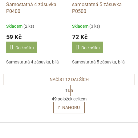
Samostatná 4 zásuvka
samostatná 5 zásuvka
P0400
P0500
Skladem
(2 ks)
Skladem
(3 ks)
59 Kč
72 Kč
Do košíku
Do košíku
Samostatná 4 zásuvka, bílá
Samostatná 5 zásuvka, bílá
NAČÍST 12 DALŠÍCH
S
1
5
t
O
r
49
položek celkem
v
á
l
NAHORU
n
á
k
o
d
v
Z
a
á
c
á
n
í