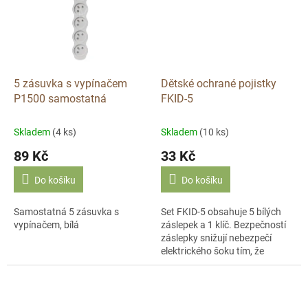
5 zásuvka s vypínačem
Dětské ochrané pojistky
P1500 samostatná
FKID-5
Skladem
(4 ks)
Skladem
(10 ks)
89 Kč
33 Kč
Do košíku
Do košíku
Samostatná 5 zásuvka s
Set FKID-5 obsahuje 5 bílých
vypínačem, bílá
záslepek a 1 klíč. Bezpečností
záslepky snižují nebezpečí
elektrického šoku tím, že
zabrání vašim dětem v
kontaktu s vodičem při pokusu
o vsunutí...