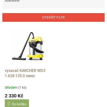
e
Abecedně
n
í
p
OTEVŘÍT FILTR
r
o
V
d
ý
u
p
k
i
t
s
ů
p
r
o
d
vysavač KARCHER WD3
u
1.628-135.0 nerez
k
t
Skladem
(1 ks)
ů
2 330 Kč
Do košíku