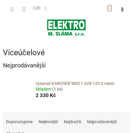
Přejít
NÁKUP
na
CZK
obsah
KOŠÍK
Víceúčelové
Nejprodávanější
vysavač KARCHER WD3 1.628-135.0 nerez
Skladem
(1 ks)
2 330 Kč
Ř
a
Doporučujeme
Nejlevnější
Nejdražší
Nejprodávanější
z