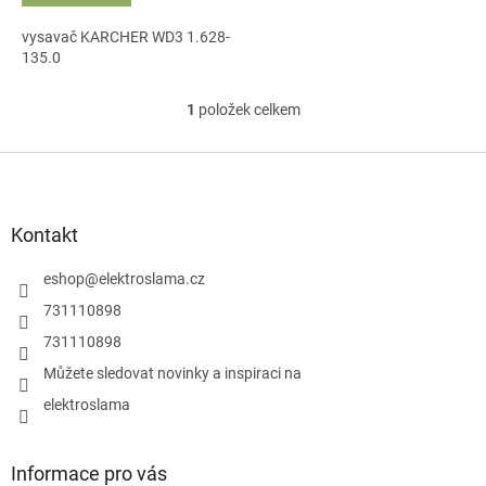
vysavač KARCHER WD3 1.628-
135.0
1
položek celkem
O
v
l
Z
á
á
d
p
a
a
Kontakt
c
t
í
í
eshop
@
elektroslama.cz
p
r
731110898
v
731110898
k
y
Můžete sledovat novinky a inspiraci na
v
elektroslama
ý
p
i
s
Informace pro vás