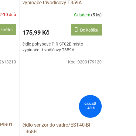
vypínače-třívodičový T359A
2-10 dnů
Skladem
(5 ks)
 košíku
Do košíku
175,99 Kč
čidlo pohybové PIR ST02B místo
vypínače-třívodičový T359A
2613210
Kód:
0200179120
265 Kč
–40 %
WPIR01
čidlo senzor do sádro/EST40-BI
T368B