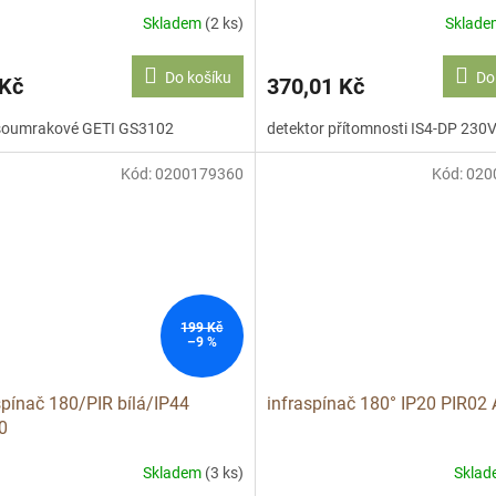
Skladem
(2 ks)
Sklad
Do košíku
Do
 Kč
370,01 Kč
 soumrakové GETI GS3102
detektor přítomnosti IS4-DP 230
Kód:
0200179360
Kód:
020
199 Kč
–9 %
spínač 180/PIR bílá/IP44
infraspínač 180° IP20 PIR0
0
Skladem
(3 ks)
Skla