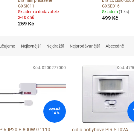
bílá mini přisazené
bílá 2x čidlo doub
GXSI011
GXSE016
Skladem u dodavatele
Skladem
(1 ks)
2-10 dnů
499 Kč
259 Kč
učujeme
Nejlevnější
Nejdražší
Nejprodávanější
Abecedně
Kód:
0200277000
Kód:
479
229 Kč
–14 %
 PIR IP20 B 800W G1110
čidlo pohybové PIR ST02A