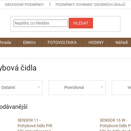
OBCHODNÍ PODMÍNKY
PODMÍNKY OCHRANY OSOBNÍCH ÚDAJŮ
HLEDAT
ahrada
Elektro
FOTOVOLTAIKA
HODINY
Nářadí
bová čidla
Ostatní
Povrchová
V
odávanější
SENSOR 11 -
SENSOR 16 W -
Pohybové čidlo PIR
Pohybové čidlo P