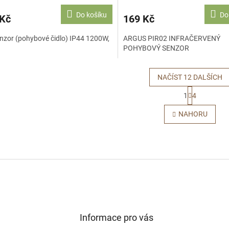
Do košíku
Do
 Kč
169 Kč
nzor (pohybové čidlo) IP44 1200W,
ARGUS PIR02 INFRAČERVENÝ
POHYBOVÝ SENZOR
NAČÍST 12 DALŠÍCH
S
1
4
t
O
r
v
NAHORU
á
l
n
á
k
d
o
a
v
c
á
í
n
p
í
r
v
k
y
Informace pro vás
v