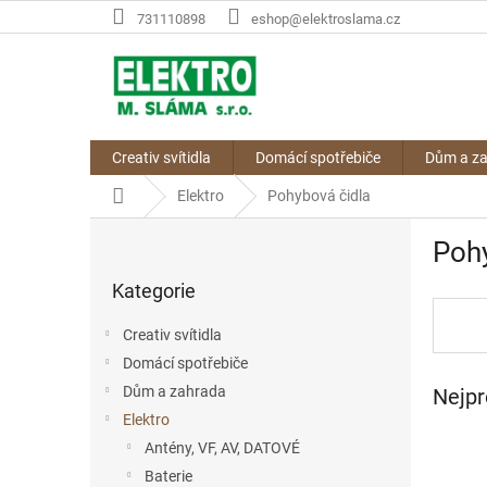
Přejít
731110898
eshop@elektroslama.cz
na
obsah
Creativ svítidla
Domácí spotřebiče
Dům a z
Domů
Elektro
Pohybová čidla
P
Pohy
o
Přeskočit
s
Kategorie
kategorie
t
r
Creativ svítidla
a
Domácí spotřebiče
n
Dům a zahrada
Nejpr
n
í
Elektro
p
Antény, VF, AV, DATOVÉ
a
Baterie