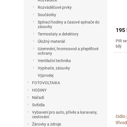
Rozvaděče
t
Rozváděčové prvky
ů
Součástky
Spínací hodiny a časové spínače do
zásuvky
195
Termostaty a detektory
PIR se
Úložný materiál
bílý
Uzemnění, hromosvod a přepěťové
ochrany
Ventilační technika
Vypínače, zásuvky
Výprodej
FOTOVOLTAIKA
HODINY
Nářadí
Svítidla
Vybavení pro auto, přívěs a karavany,
čidlo
cestování
třívo
Žárovky a zdroje