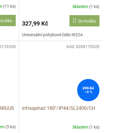
em
(11 ks)
Skladem
(1 ks)
 košíku
Do košíku
327,99 Kč
V
Universální pohybové čidlo IR22A
0179330
Kód:
0200179320
299 Kč
–0 %
2 ARGUS
infraspínač 180°/IP44/SL2400/CH
dem
(5 ks)
Skladem
(1 ks)