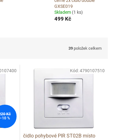
le
černé 2x čidlo double
GXSE019
Skladem
(1 ks)
499 Kč
39
položek celkem
0107400
Kód:
4790107510
220 Kč
–10 %
čidlo pohybové PIR ST02B místo