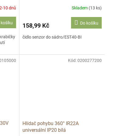
2-10 dnů
Skladem
(13 ks)
 košíku
Do košíku
158,99 Kč
 krabičky
čidlo senzor do sádro/EST40-BI
utí
0105000
Kód:
0200277200
230V
Hlídač pohybu 360° IR22A
universální IP20 bílá