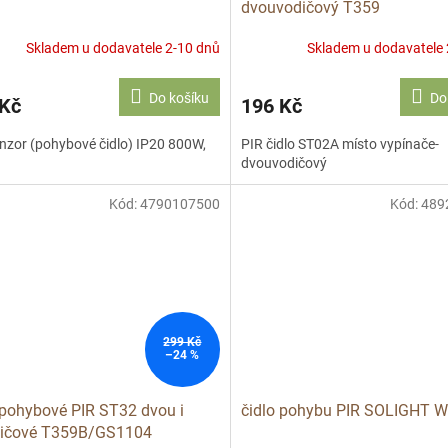
dvouvodičový T359
Skladem u dodavatele 2-10 dnů
Skladem u dodavatele 
Do košíku
Do
 Kč
196 Kč
nzor (pohybové čidlo) IP20 800W,
PIR čidlo ST02A místo vypínače-
dvouvodičový
Kód:
4790107500
Kód:
489
299 Kč
–24 %
 pohybové PIR ST32 dvou i
čidlo pohybu PIR SOLIGHT 
dičové T359B/GS1104