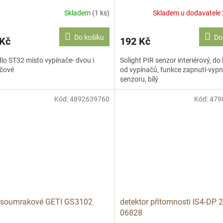
Skladem
(1 ks)
Skladem u dodavatele 
Do košíku
Do
 Kč
192 Kč
dlo ST32 místo vypínače- dvou i
Solight PIR senzor interiérový, do
ičové
od vypínačů, funkce zapnutí-vypn
senzoru, bílý
Kód:
4892639760
Kód:
479
o soumrakové GETI GS3102
detektor přítomnosti IS4-DP 
06828