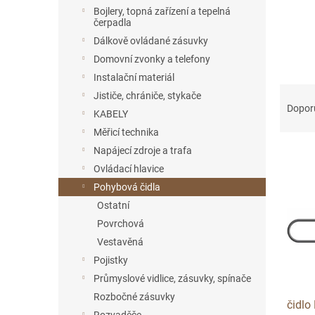
n
Bojlery, topná zařízení a tepelná
e
čerpadla
l
Dálkově ovládané zásuvky
Domovní zvonky a telefony
Instalační materiál
Ř
Jističe, chrániče, stykače
a
Dopor
KABELY
z
Měřicí technika
e
V
Napájecí zdroje a trafa
n
ý
í
Ovládací hlavice
p
p
Pohybová čidla
i
r
Ostatní
s
o
Povrchová
p
d
Vestavěná
r
u
o
k
Pojistky
d
t
Průmyslové vidlice, zásuvky, spínače
u
ů
Rozbočné zásuvky
čidlo
k