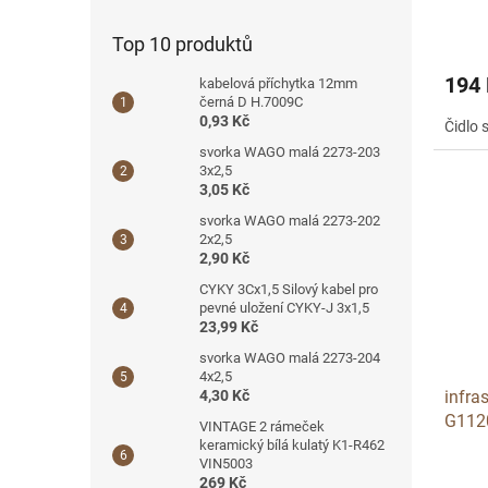
Top 10 produktů
194
kabelová příchytka 12mm
černá D H.7009C
0,93 Kč
Čidlo
svorka WAGO malá 2273-203
3x2,5
3,05 Kč
svorka WAGO malá 2273-202
2x2,5
2,90 Kč
CYKY 3Cx1,5 Silový kabel pro
pevné uložení CYKY-J 3x1,5
23,99 Kč
svorka WAGO malá 2273-204
4x2,5
infra
4,30 Kč
G112
VINTAGE 2 rámeček
keramický bílá kulatý K1-R462
VIN5003
269 Kč