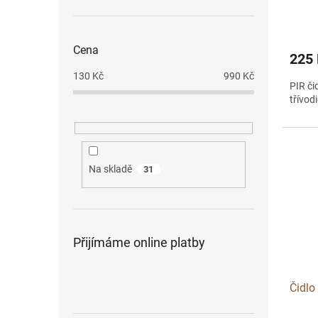
Cena
225
130
Kč
990
Kč
PIR či
třívod
Na skladě
31
Přijímáme online platby
Čidl