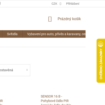
KONTAKTY
CZK
Přihlášení
NÁKUPNÍ
Prázdný košík
KOŠÍK
Svítidla
Vybavení pro auto, přívěs a karavany, cestování
estavěná
SENSOR 16 B -
IR
Pohybové čidlo PIR