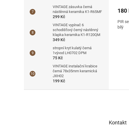
VINTAGE zásuvka černá
180
nástěnná keramika K1-R65MF
299 Kč
PIR se
VINTAGE vypínač 6
bílý
schodišťový černý nástěnný
klapka keramika K1-R120QM
349 Kč
stropní kryt kulatý černá
1vývod LH0702 DPM
75 Kč
VINTAGE instalační krabice
černá 78x35mm keramická
JXH02
199 Kč
Z
á
p
a
t
Kontakt
í