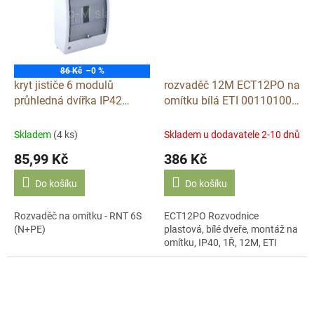
86 Kč
–0 %
kryt jističe 6 modulů
rozvaděč 12M ECT12PO na
průhledná dvířka IP42
omítku bílá ETI 001101006
Rozvaděč na omítku - RNT-
Rozvodnice nástěnná 12M
6
plné dveře
Skladem
(4 ks)
Skladem u dodavatele 2-10 dnů
85,99 Kč
386 Kč
Do košíku
Do košíku
Rozvaděč na omítku - RNT 6S
ECT12PO Rozvodnice
(N+PE)
plastová, bílé dveře, montáž na
omítku, IP40, 1Ř, 12M, ETI