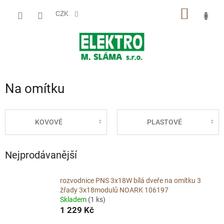
Přejít
NÁKUP
na
CZK
obsah
KOŠÍK
Na omítku
KOVOVÉ
PLASTOVÉ
Nejprodávanější
rozvodnice PNS 3x18W bílá dveře na omítku 3
žřady 3x18modulů NOARK 106197
Skladem
(1 ks)
1 229 Kč