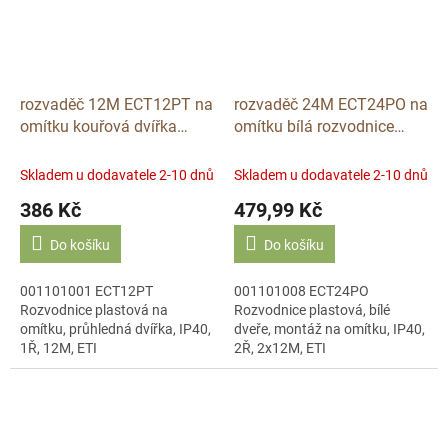
rozvaděč 12M ECT12PT na
rozvaděč 24M ECT24PO na
omítku kouřová dvířka
omítku bílá rozvodnice
001101001 ETI
DIDO ETI 001101008
Skladem u dodavatele 2-10 dnů
Skladem u dodavatele 2-10 dnů
386 Kč
479,99 Kč
Do košíku
Do košíku
001101001 ECT12PT
001101008 ECT24PO
Rozvodnice plastová na
Rozvodnice plastová, bílé
omítku, průhledná dvířka, IP40,
dveře, montáž na omítku, IP40,
1Ř, 12M, ETI
2Ř, 2x12M, ETI