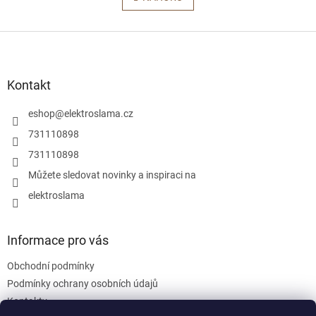
á
k
o
d
v
Z
a
á
c
á
n
í
p
í
p
a
Kontakt
r
t
v
í
eshop
@
elektroslama.cz
k
y
731110898
v
731110898
ý
p
Můžete sledovat novinky a inspiraci na
i
elektroslama
s
u
Informace pro vás
Obchodní podmínky
Podmínky ochrany osobních údajů
Kontakty