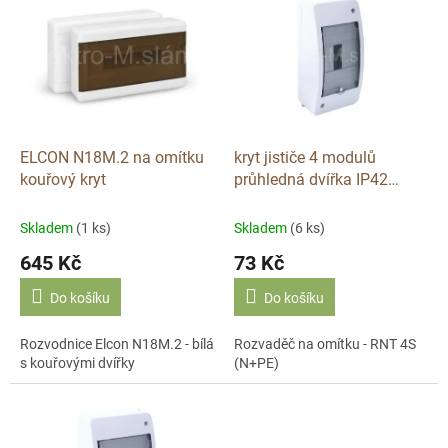
ý
u
p
k
i
t
s
ů
p
r
o
d
ELCON N18M.2 na omítku
kryt jističe 4 modulů
u
kouřový kryt
průhledná dvířka IP42
k
Rozvaděč na omítku - RNT-
t
4
Skladem
(1 ks)
Skladem
(6 ks)
ů
645 Kč
73 Kč
Do košíku
Do košíku
Rozvodnice Elcon N18M.2 - bílá
Rozvaděč na omítku - RNT 4S
s kouřovými dvířky
(N+PE)