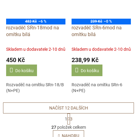
482 Kč
–6 %
239 Kč
–0 %
rozvaděč SRn-18mod na
rozvaděč SRn-6mod na
omítku bílá
omítku bílá
Skladem u dodavatele 2-10 dnů
Skladem u dodavatele 2-10 dnů
450 Kč
238,99 Kč
Do košíku
Do košíku
Rozvaděč na omítku SRn-18/B
Rozvaděč na omítku SRn-6
(N+PE)
(N+PE)
NAČÍST 12 DALŠÍCH
S
1
3
t
O
r
27
položek celkem
v
á
l
NAHORU
n