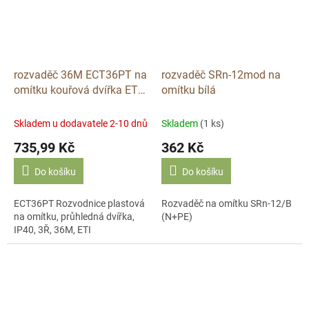
rozvaděč 36M ECT36PT na
rozvaděč SRn-12mod na
omítku kouřová dvířka ETI
omítku bílá
DIDO
Skladem u dodavatele 2-10 dnů
Skladem
(1 ks)
735,99 Kč
362 Kč
Do košíku
Do košíku
ECT36PT Rozvodnice plastová
Rozvaděč na omítku SRn-12/B
na omítku, průhledná dvířka,
(N+PE)
IP40, 3Ř, 36M, ETI