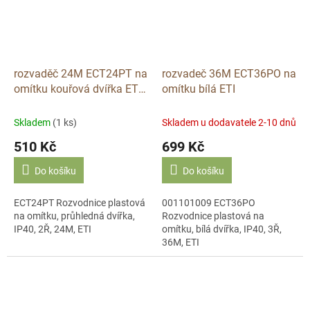
rozvaděč 24M ECT24PT na
rozvadeč 36M ECT36PO na
omítku kouřová dvířka ETI
omítku bílá ETI
DIDO 001101003
Skladem
(1 ks)
Skladem u dodavatele 2-10 dnů
510 Kč
699 Kč
Do košíku
Do košíku
ECT24PT Rozvodnice plastová
001101009 ECT36PO
na omítku, průhledná dvířka,
Rozvodnice plastová na
IP40, 2Ř, 24M, ETI
omítku, bílá dvířka, IP40, 3Ř,
36M, ETI