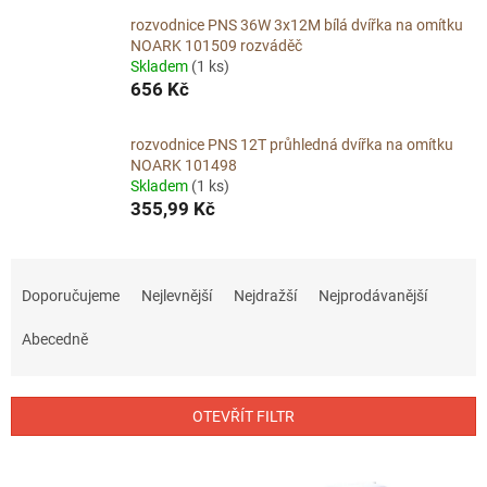
rozvodnice PNS 36W 3x12M bílá dvířka na omítku
NOARK 101509 rozváděč
Skladem
(1 ks)
656 Kč
rozvodnice PNS 12T průhledná dvířka na omítku
NOARK 101498
Skladem
(1 ks)
355,99 Kč
Ř
a
Doporučujeme
Nejlevnější
Nejdražší
Nejprodávanější
z
e
Abecedně
n
í
p
OTEVŘÍT FILTR
r
o
V
d