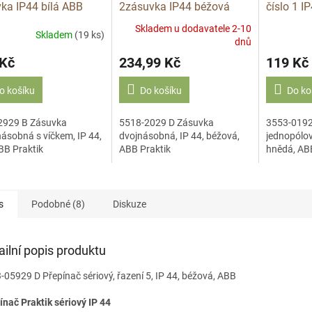
ka IP44 bílá ABB
2zásuvka IP44 béžová
číslo 1 I
ABB zásuvka 2-násobná
PRAKTIK
Skladem u dodavatele 2-10
Skladem
(19 ks)
dnů
 Kč
234,99 Kč
119 Kč
o košíku
Do košíku
Do ko
2929 B Zásuvka
5518-2029 D Zásuvka
3553-0192
ásobná s víčkem, IP 44,
dvojnásobná, IP 44, béžová,
jednopólový
ABB Praktik
ABB Praktik
hnědá, AB
s
Podobné (8)
Diskuze
ailní popis produktu
-05929 D Přepínač sériový, řazení 5, IP 44, béžová, ABB
ínač Praktik sériový IP 44