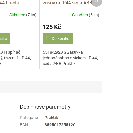
P44 hnědá
zásuvka IP44 šedá ABB
produkt
 ABB
PRAKTIK
Skladem
(7 ks)
Skladem
(5 ks)
126 Kč
šíku
Do košíku
9 H Spínač
5518-2929 S Zásuvka
, řazení 1, IP 44,
jednonásobná s víčkem, IP 44,
B
šedá, ABB Praktik
Doplňkové parametry
Kategorie
:
Praktik
EAN
:
8595017255120