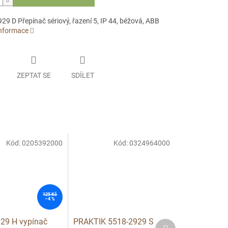
9 D Přepínač sériový, řazení 5, IP 44, béžová, ABB
informace
ZEPTAT SE
SDÍLET
Kód:
0205392000
Kód:
0324964000
125 Kč
–4 %
29 H vypínač
PRAKTIK 5518-2929 S
Další