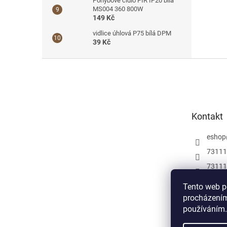
Pohybové čidlo PIR IP20 bílá
MS004 360 800W
149 Kč
vidlice úhlová P75 bílá DPM
39 Kč
Z
á
p
a
t
Kontakt
í
eshop
73111
73111
Můžete
Tento web p
a insp
procházením
elektr
používáním.