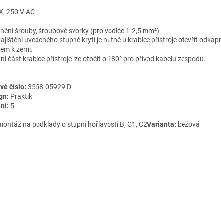
X, 250 V AC
nění šrouby, šroubové svorky (pro vodiče 1-2,5 mm²)
ajištění uvedeného stupně krytí je nutné u krabice přístroje otevřít odkap
em k zemi.
ní část krabice přístroje lze otočit o 180° pro přívod kabelu zespodu.
vé číslo:
3558-05929 D
gn:
Praktik
ní:
5
montáž na podklady o stupni hořlavosti B, C1, C2
Varianta:
béžová