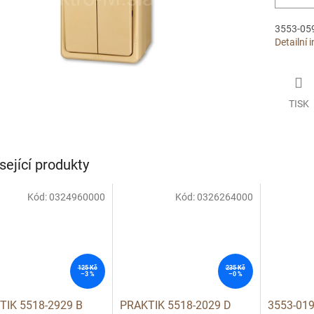
3553-0592
Detailní 
TISK
sející produkty
Kód:
0324960000
Kód:
0326264000
125 Kč
235 Kč
–3 %
–0 %
TIK 5518-2929 B
PRAKTIK 5518-2029 D
3553-019