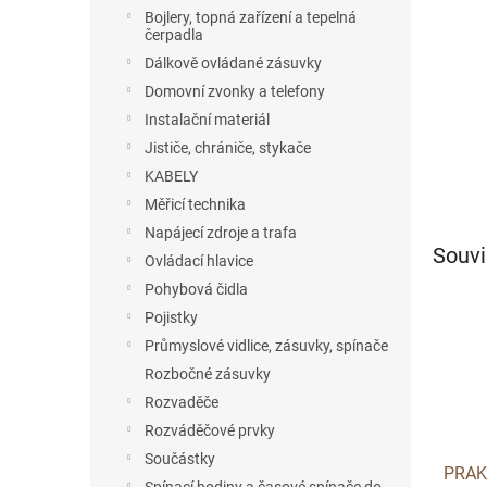
n
Bojlery, topná zařízení a tepelná
e
čerpadla
l
Dálkově ovládané zásuvky
Domovní zvonky a telefony
Instalační materiál
Jističe, chrániče, stykače
KABELY
Měřicí technika
Napájecí zdroje a trafa
Souvi
Ovládací hlavice
Pohybová čidla
Pojistky
Průmyslové vidlice, zásuvky, spínače
Rozbočné zásuvky
Rozvaděče
Rozváděčové prvky
Součástky
PRAK