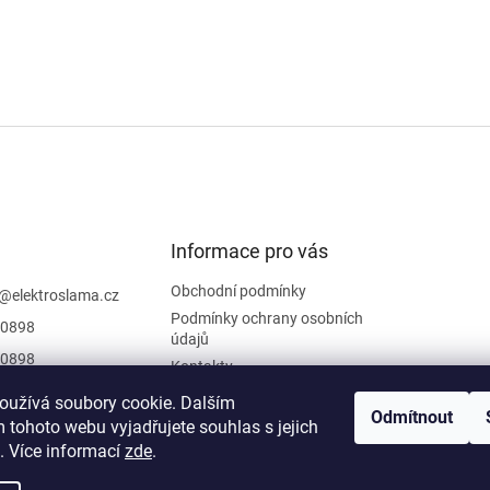
Informace pro vás
Obchodní podmínky
@
elektroslama.cz
Podmínky ochrany osobních
0898
údajů
0898
Kontakty
 sledovat novinky
oužívá soubory cookie. Dalším
iraci na
Odmítnout
 tohoto webu vyjadřujete souhlas s jejich
oslama
. Více informací
zde
.