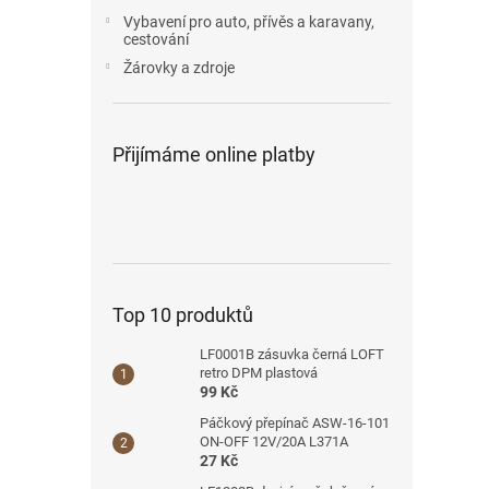
Vybavení pro auto, přívěs a karavany,
cestování
Žárovky a zdroje
Přijímáme online platby
Top 10 produktů
LF0001B zásuvka černá LOFT
retro DPM plastová
99 Kč
Páčkový přepínač ASW-16-101
ON-OFF 12V/20A L371A
27 Kč