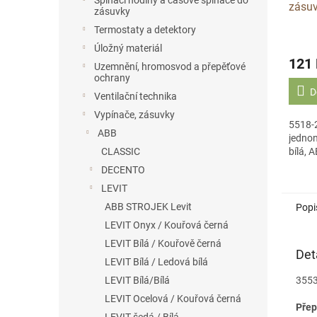
Spínací hodiny a časové spínače do
zásuv
zásuvky
Termostaty a detektory
Úložný materiál
121
Uzemnění, hromosvod a přepěťové
ochrany
D
Ventilační technika
Vypínače, zásuvky
5518-
ABB
jednon
bílá, 
CLASSIC
DECENTO
LEVIT
ABB STROJEK Levit
Popi
LEVIT Onyx / Kouřová černá
LEVIT Bílá / Kouřově černá
Det
LEVIT Bílá / Ledová bílá
3553
LEVIT Bílá/Bílá
LEVIT Ocelová / Kouřová černá
Přep