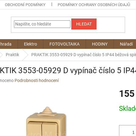
OBCHODNÍ PODMÍNKY
PODMÍNKY OCHRANY OSOBNÍCH ÚDAJŮ
HLEDAT
ahrada
Elektro
FOTOVOLTAIKA
HODINY
Nářadí
Praktik
PRAKTIK 3553-05929 D vypínač číslo 5 IP44 béžová sp
TIK 3553-05929 D vypínač číslo 5 IP
né
noceno
Podrobnosti hodnocení
ní
155
u
Měrná
Skla
cena:
ek.