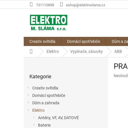
Přejít
731110898
eshop@elektroslama.cz
na
obsah
Creativ svítidla
Domácí spotřebiče
Dům a z
Domů
Elektro
Vypínače, zásuvky
ABB
P
PRAK
o
Přeskočit
s
Průměr
Kategorie
Neohod
kategorie
t
hodnoce
r
produkt
Creativ svítidla
a
je
Domácí spotřebiče
n
0,0
z
Dům a zahrada
n
5
í
Elektro
hvězdič
p
Antény, VF, AV, DATOVÉ
a
Baterie