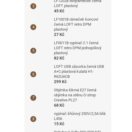
LF1202B dvojrámeček černá
LOFT plastový
45 Kč
LF1001B rámeček koncoví
černá LOFT retro DPM
plastový
27 Kč
LF0011B vypínač č.1 černá
LOFT retro DPM jednopólový
plastový
82 Kč
LOFT USB zásuvka černá USB
A+C plastová kulatá H1-
R62UACB
299 Kč
Objímka šikmá E27 černá
objímka na stěnu či strop
Creative PL27
68 Kč
vypínač šňůrový 250V/2,5A bílá
L456
15 Kč