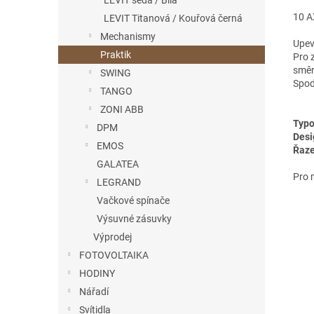
LEVIT šedá / Bílá
10 A
LEVIT Titanová / Kouřová černá
Mechanismy
Upev
Praktik
Pro z
směr
SWING
Spod
TANGO
ZONI ABB
Typo
DPM
Desi
EMOS
Řaze
GALATEA
Pro 
LEGRAND
Vačkové spínače
Výsuvné zásuvky
Výprodej
FOTOVOLTAIKA
HODINY
Nářadí
Svítidla