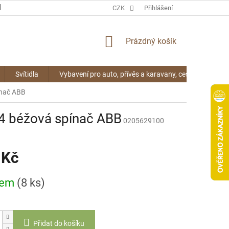
KONTAKTY
CZK
Přihlášení
NÁKUPNÍ
Prázdný košík
KOŠÍK
Svítidla
Vybavení pro auto, přívěs a karavany, cestování
ínač ABB
44 béžová spínač ABB
0205629100
 Kč
dem
(8 ks)
Přidat do košíku