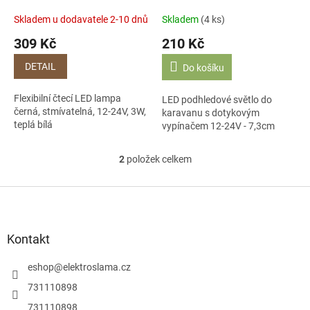
k
3W, teplá bílá V345Q
vypínačem 12-24V - 7,3cm
t
K420B
Skladem u dodavatele 2-10 dnů
Skladem
(4 ks)
ů
309 Kč
210 Kč
DETAIL
Do košíku
Flexibilní čtecí LED lampa
LED podhledové světlo do
černá, stmívatelná, 12-24V, 3W,
karavanu s dotykovým
teplá bílá
vypínačem 12-24V - 7,3cm
2
položek celkem
O
v
l
Z
á
á
d
p
a
a
Kontakt
c
t
í
í
eshop
@
elektroslama.cz
p
r
731110898
v
731110898
k