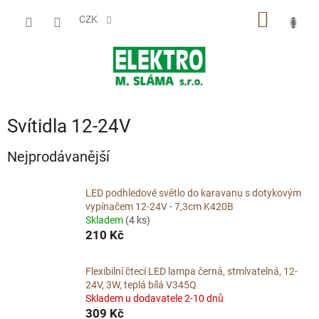
Přejít
NÁKUP
na
CZK
obsah
KOŠÍK
Svítidla 12-24V
Nejprodávanější
LED podhledové světlo do karavanu s dotykovým
vypínačem 12-24V - 7,3cm K420B
Skladem
(4 ks)
210 Kč
Flexibilní čtecí LED lampa černá, stmívatelná, 12-
24V, 3W, teplá bílá V345Q
Skladem u dodavatele 2-10 dnů
309 Kč