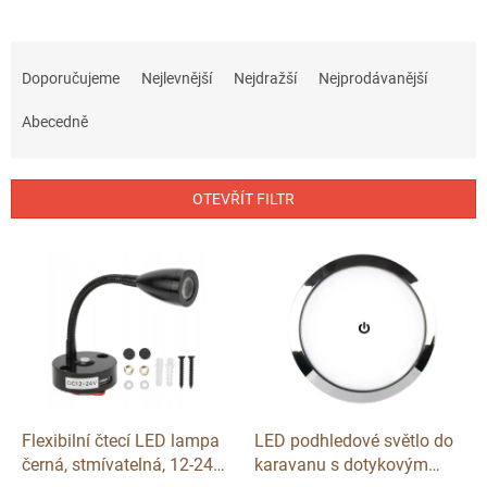
Ř
a
Doporučujeme
Nejlevnější
Nejdražší
Nejprodávanější
z
e
Abecedně
n
í
p
OTEVŘÍT FILTR
r
o
V
d
ý
u
p
k
i
t
s
ů
p
r
o
d
Flexibilní čtecí LED lampa
LED podhledové světlo do
u
černá, stmívatelná, 12-24V,
karavanu s dotykovým