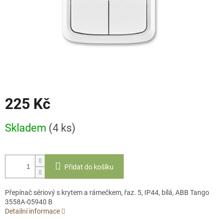
225 Kč
Měrná
Skladem
(4 ks)
cena:
Přidat do košíku
Přepínač sériový s krytem a rámečkem, řaz. 5, IP44, bílá, ABB Tango
3558A-05940 B
Detailní informace