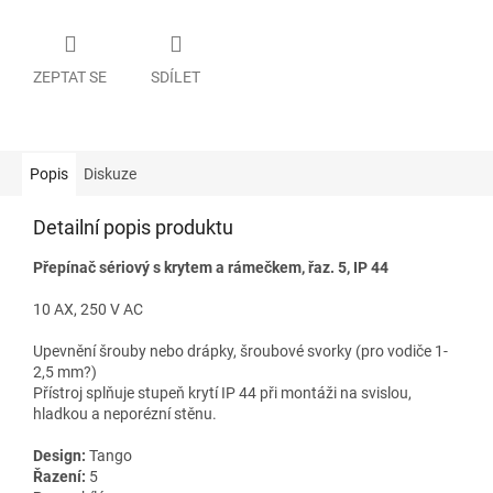
ZEPTAT SE
SDÍLET
Popis
Diskuze
Detailní popis produktu
Přepínač sériový s krytem a rámečkem, řaz. 5, IP 44
10 AX, 250 V AC
Upevnění šrouby nebo drápky, šroubové svorky (pro vodiče 1-
2,5 mm?)
Přístroj splňuje stupeň krytí IP 44 při montáži na svislou,
hladkou a neporézní stěnu.
Design:
Tango
Řazení:
5