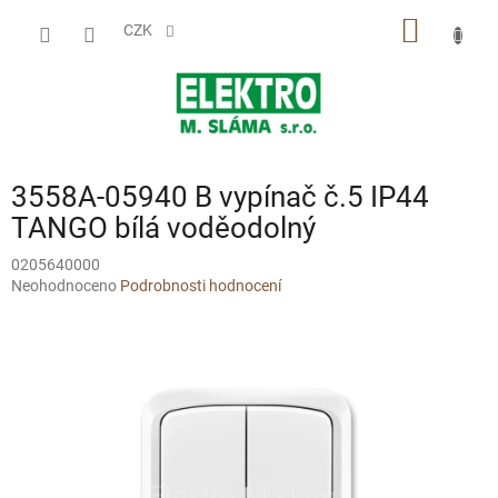
Přejít
NÁKUP
na
CZK
obsah
KOŠÍK
3558A-05940 B vypínač č.5 IP44
TANGO bílá voděodolný
0205640000
Průměrné
Neohodnoceno
Podrobnosti hodnocení
hodnocení
produktu
je
0,0
z
5
hvězdiček.