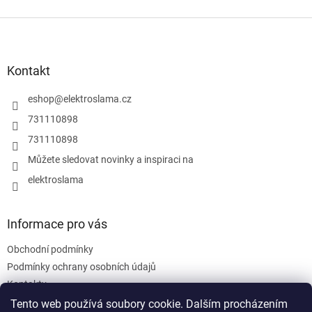
Z
á
p
a
Kontakt
t
í
eshop
@
elektroslama.cz
731110898
731110898
Můžete sledovat novinky a inspiraci na
elektroslama
Informace pro vás
Obchodní podmínky
Podmínky ochrany osobních údajů
Kontakty
Tento web používá soubory cookie. Dalším procházením