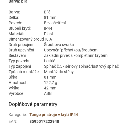
Barva:
bílá
Barva:
Bílé
Délka:
81 mm
Povrch:
Bez ošetření
Stupeň krytí:
IP44
Materiál:
Plast
Dimenzovaný proud
10 A
Druh připojení
Šroubová svorka
Druh upevnění
Upevnění příchytkou/šroubem
Sestavení
Základní prvek s kompletním krytem
Typ povrchu
Lesklé
Typ zapojení
Spínač č.5 - sériový spínač/lustrový spínač
Způsob montáže
Montáž do stěny
Šířka:
81 mm
Hmotnost:
122,7 g
Výška:
42 mm
Výrobce
ABB
Doplňkové parametry
Kategorie
:
Tango přístroje v krytí IP44
EAN
:
8595017222948