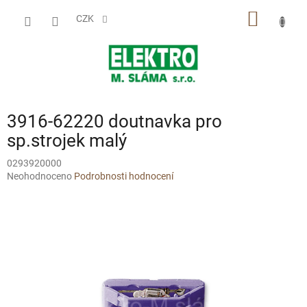
Přejít
NÁKUP
na
CZK
obsah
KOŠÍK
3916-62220 doutnavka pro
sp.strojek malý
0293920000
Průměrné
Neohodnoceno
Podrobnosti hodnocení
hodnocení
produktu
je
0,0
z
5
hvězdiček.