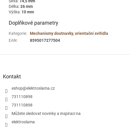
Šířka:
14,5 mm
Délka:
26 mm
Výška:
10 mm
Doplňkové parametry
Kategorie
:
Mechanismy doutnavky, orientační svítidla
EAN
:
8595017277504
Z
á
p
a
Kontakt
t
í
eshop
@
elektroslama.cz
731110898
731110898
Můžete sledovat novinky a inspiraci na
elektroslama