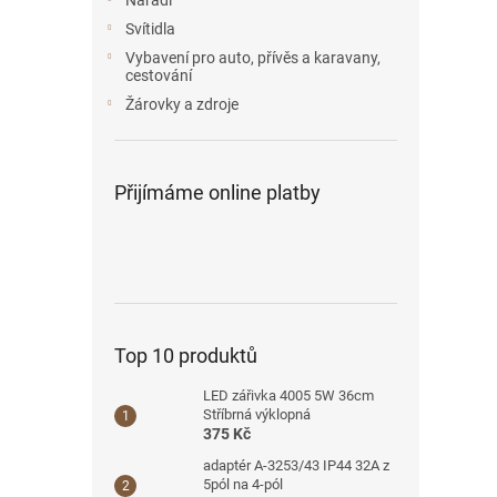
Nářadí
Svítidla
Vybavení pro auto, přívěs a karavany,
cestování
Žárovky a zdroje
Přijímáme online platby
Top 10 produktů
LED zářivka 4005 5W 36cm
Stříbrná výklopná
375 Kč
adaptér A-3253/43 IP44 32A z
5pól na 4-pól