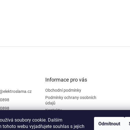
Informace pro vás
Obchodní podmínky
@
elektroslama.cz
Podmínky ochrany osobních
0898
údajů
0898
Kontakty
 sledovat novinky
oužívá soubory cookie. Dalším
iraci na
Odmítnout
 tohoto webu vyjadřujete souhlas s jejich