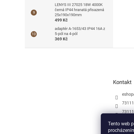
LENYS III 27025 18W 4000K
černá IP44 hranatá přisazená
25x190x190mm
499 Kč
adaptér A-1653/43 IP44 16A z
5-pól na 4-pól
369 Kč
Z
á
p
a
t
Kontakt
í
eshop
73111
73111
Můžete
Tento web p
a insp
procházením