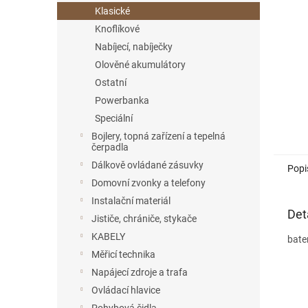
n
Klasické
e
Knoflíkové
l
Nabíjecí, nabíječky
Olověné akumulátory
Ostatní
Powerbanka
Speciální
Bojlery, topná zařízení a tepelná
čerpadla
Dálkově ovládané zásuvky
Popi
Domovní zvonky a telefony
Instalační materiál
Det
Jističe, chrániče, stykače
KABELY
bate
Měřicí technika
Napájecí zdroje a trafa
Ovládací hlavice