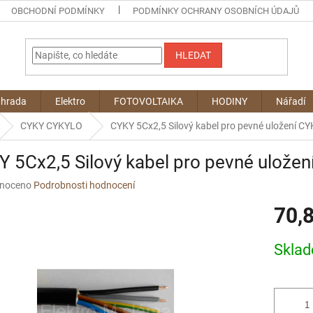
OBCHODNÍ PODMÍNKY
PODMÍNKY OCHRANY OSOBNÍCH ÚDAJŮ
HLEDAT
ahrada
Elektro
FOTOVOLTAIKA
HODINY
Nářadí
CYKY CYKYLO
CYKY 5Cx2,5 Silový kabel pro pevné uložení CY
 5Cx2,5 Silový kabel pro pevné uložen
né
noceno
Podrobnosti hodnocení
ní
70,
u
Měrná
Skla
cena:
ek.