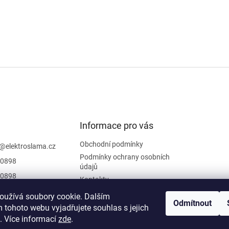
Informace pro vás
Obchodní podmínky
@
elektroslama.cz
Podmínky ochrany osobních
0898
údajů
0898
Kontakty
 sledovat novinky
oužívá soubory cookie. Dalším
iraci na
Odmítnout
 tohoto webu vyjadřujete souhlas s jejich
oslama
. Více informací
zde
.