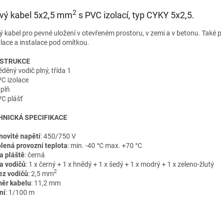
2
ový kabel 5x2,5 mm
s PVC izolací, typ CYKY 5x2,5.
vý kabel pro pevné uložení v otevřeném prostoru, v zemi a v betonu. Také p
alace a instalace pod omítkou.
STRUKCE
děný vodič plný, třída 1
VC izolace
ýplň
VC plášť
HNICKÁ SPECIFIKACE
ovité napětí
: 450/750 V
lená provozní teplota
: min. -40 °C max. +70 °C
a pláště
: černá
a vodičů
: 1 x černý + 1 x hnědý + 1 x šedý + 1 x modrý + 1 x zeleno-žlutý
2
ez vodičů
: 2,5 mm
ěr kabelu
: 11,2 mm
ní
: 1/100 m