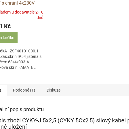
ní s chráni 4x230V
5, 1x32/5 VF340-6kA
ladem u dodavatele 2-10
0101000.1/395
dnů
1 Kč
o košíku
-6kA - ZSF40101000.1
Zás.skříň IP54 jištěná s
ičem 63/4/003-A
ková skříň FAMATEL
-6kA-ZSF40101000.1
IP54 jištěná s
čem 63/4/003-A,...
s
Podobné (1)
Diskuze
ailní popis produktu
is zboží CYKY-J 5x2,5 (CYKY 5Cx2,5) silový kabel 
né uložení