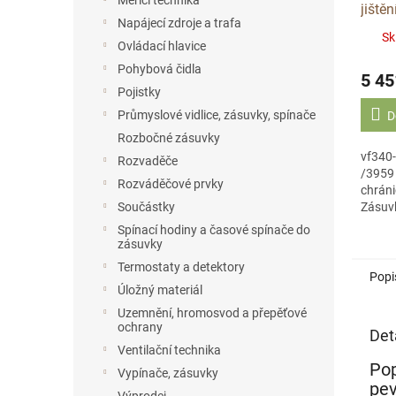
Měřicí technika
jiště
Napájecí zdroje a trafa
1x16/
Sk
Ovládací hlavice
ZSF4
Pohybová čidla
5 45
Pojistky
Průmyslové vidlice, zásuvky, spínače
D
Rozbočné zásuvky
vf340
Rozvaděče
/3959 
Rozváděčové prvky
chrán
Zásuv
Součástky
vf340
Spínací hodiny a časové spínače do
/3959 
zásuvky
chráni
Termostaty a detektory
Popi
Úložný materiál
Uzemnění, hromosvod a přepěťové
ochrany
Det
Ventilační technika
Pop
Vypínače, zásuvky
pev