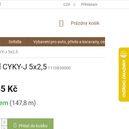
KONTAKTY
CZK
Přihlášení
NÁKUPNÍ
Prázdný košík
KOŠÍK
Svítidla
Vybavení pro auto, přívěs a karavany, cestování
KY-J 5x2,5
í CYKY-J 5x2,5
1110830000
85 Kč
dem
(147,8 m)
Přidat do košíku