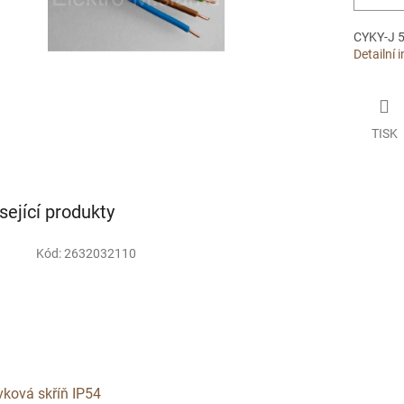
CYKY-J 5
Detailní 
TISK
sející produkty
Kód:
2632032110
ková skříň IP54