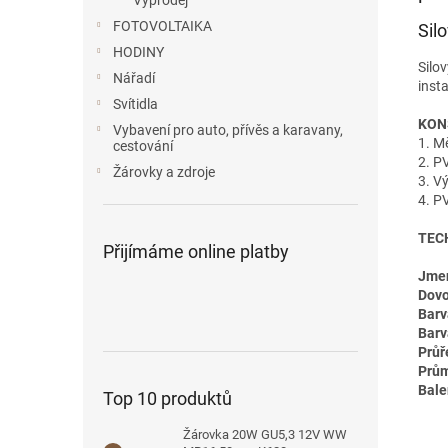
Výprodej
FOTOVOLTAIKA
Sil
HODINY
Silo
Nářadí
inst
Svítidla
KON
Vybavení pro auto, přívěs a karavany,
1. Mě
cestování
2. P
Žárovky a zdroje
3. V
4. P
TEC
Přijímáme online platby
Jmen
Dovo
Barv
Barv
Průř
Prům
Bale
Top 10 produktů
Žárovka 20W GU5,3 12V WW