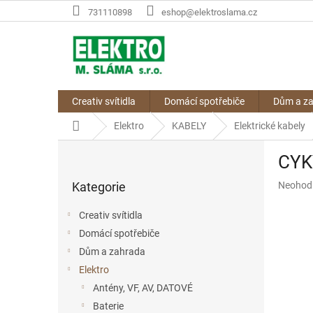
Přejít
731110898
eshop@elektroslama.cz
na
obsah
Creativ svítidla
Domácí spotřebiče
Dům a z
Domů
Elektro
KABELY
Elektrické kabely
P
CYKY
o
Přeskočit
s
Průměr
Kategorie
Neohod
kategorie
t
hodnoce
r
produkt
Creativ svítidla
a
je
Domácí spotřebiče
n
0,0
z
Dům a zahrada
n
5
í
Elektro
hvězdič
p
Antény, VF, AV, DATOVÉ
a
Baterie