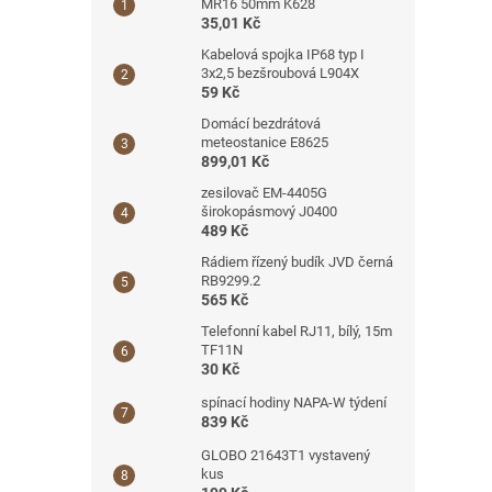
MR16 50mm K628
35,01 Kč
Kabelová spojka IP68 typ I
3x2,5 bezšroubová L904X
59 Kč
Domácí bezdrátová
meteostanice E8625
899,01 Kč
zesilovač EM-4405G
širokopásmový J0400
489 Kč
Rádiem řízený budík JVD černá
RB9299.2
565 Kč
Telefonní kabel RJ11, bílý, 15m
TF11N
30 Kč
spínací hodiny NAPA-W týdení
839 Kč
GLOBO 21643T1 vystavený
kus