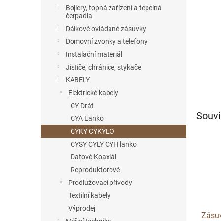
n
Bojlery, topná zařízení a tepelná
e
čerpadla
l
Dálkově ovládané zásuvky
Domovní zvonky a telefony
Instalační materiál
Jističe, chrániče, stykače
KABELY
Elektrické kabely
CY Drát
Souvi
CYA Lanko
CYKY CYKYLO
CYSY CYLY CYH lanko
Datové Koaxiál
Reproduktorové
Prodlužovací přívody
Textilní kabely
Výprodej
Zásuv