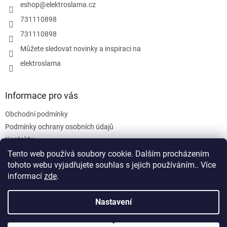
í
eshop
@
elektroslama.cz
731110898
731110898
Můžete sledovat novinky a inspiraci na
elektroslama
Informace pro vás
Obchodní podmínky
Podmínky ochrany osobních údajů
Kontakty
Tento web používá soubory cookie. Dalším procházením
tohoto webu vyjadřujete souhlas s jejich používáním.. Více
informací
zde
.
Nastavení
Vytvořil Shoptet