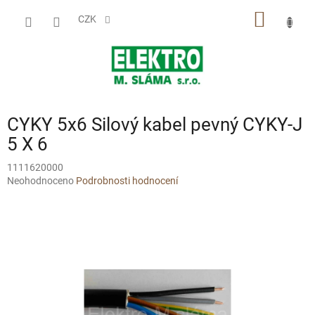
Přejít
NÁKUP
na
CZK
obsah
KOŠÍK
CYKY 5x6 Silový kabel pevný CYKY-J
5 X 6
1111620000
Průměrné
Neohodnoceno
Podrobnosti hodnocení
hodnocení
produktu
je
0,0
z
5
hvězdiček.