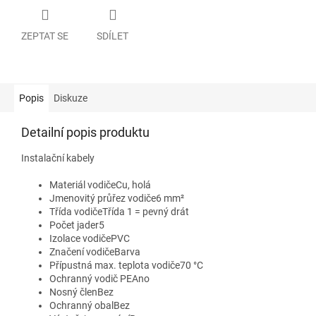
ZEPTAT SE
SDÍLET
Popis
Diskuze
Detailní popis produktu
Instalační kabely
Materiál vodičeCu, holá
Jmenovitý průřez vodiče6 mm²
Třída vodičeTřída 1 = pevný drát
Počet jader5
Izolace vodičePVC
Značení vodičeBarva
Přípustná max. teplota vodiče70 °C
Ochranný vodič PEAno
Nosný členBez
Ochranný obalBez