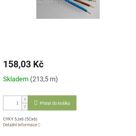
158,03 Kč
Měrná
Skladem
(213,5 m)
cena:
Přidat do košíku
CYKY 5Jx6 (5Cx6)
Detailní informace