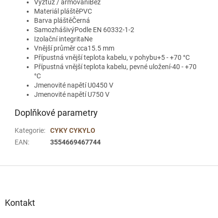
Výztuž / armováníBez
Materiál pláštěPVC
Barva pláštěČerná
SamozhášivýPodle EN 60332-1-2
Izolační integritaNe
Vnější průměr cca15.5 mm
Přípustná vnější teplota kabelu, v pohybu+5 - +70 °C
Přípustná vnější teplota kabelu, pevné uložení-40 - +70
°C
Jmenovité napětí U0450 V
Jmenovité napětí U750 V
Doplňkové parametry
Kategorie
:
CYKY CYKYLO
EAN
:
3554669467744
Z
á
p
a
Kontakt
t