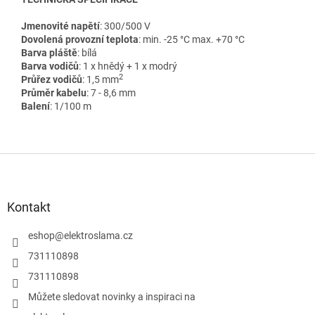
Jmenovité napětí
: 300/500 V
Dovolená provozní teplota
: min. -25 °C max. +70 °C
Barva pláště
: bílá
Barva vodičů
: 1 x hnědý + 1 x modrý
2
Průřez vodičů
: 1,5 mm
Průměr kabelu
: 7 - 8,6 mm
Balení
: 1/100 m
Z
á
p
a
Kontakt
t
í
eshop
@
elektroslama.cz
731110898
731110898
Můžete sledovat novinky a inspiraci na