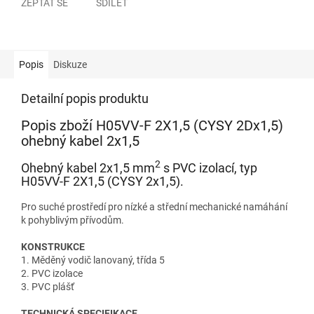
ZEPTAT SE
SDÍLET
Popis
Diskuze
Detailní popis produktu
Popis zboží H05VV-F 2X1,5 (CYSY 2Dx1,5)
ohebný kabel 2x1,5
2
Ohebný kabel 2x1,5 mm
s PVC izolací, typ
H05VV-F 2X1,5 (CYSY 2x1,5).
Pro suché prostředí pro nízké a střední mechanické namáhání
k pohyblivým přívodům.
KONSTRUKCE
1. Měděný vodič lanovaný, třída 5
2. PVC izolace
3. PVC plášť
TECHNICKÁ SPECIFIKACE