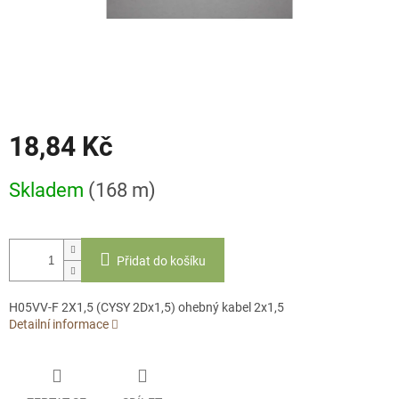
18,84 Kč
Měrná
Skladem
(168 m)
cena:
Přidat do košíku
H05VV-F 2X1,5 (CYSY 2Dx1,5) ohebný kabel 2x1,5
Detailní informace