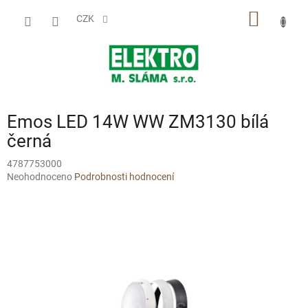
Přejít
NÁKUP
na
CZK
obsah
KOŠÍK
Emos LED 14W WW ZM3130 bílá
černá
4787753000
Průměrné
Neohodnoceno
Podrobnosti hodnocení
hodnocení
produktu
je
0,0
z
5
hvězdiček.