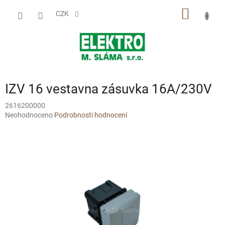
Přejít
NÁKUP
na
CZK
obsah
KOŠÍK
IZV 16 vestavna zásuvka 16A/230V
2616200000
Průměrné
Neohodnoceno
Podrobnosti hodnocení
hodnocení
produktu
je
0,0
z
5
hvězdiček.