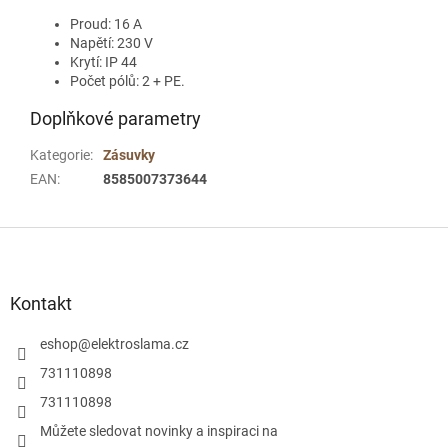
Proud: 16 A
Napětí: 230 V
Krytí: IP 44
Počet pólů: 2 + PE.
Doplňkové parametry
Kategorie
:
Zásuvky
EAN
:
8585007373644
Z
á
p
a
Kontakt
t
í
eshop
@
elektroslama.cz
731110898
731110898
Můžete sledovat novinky a inspiraci na