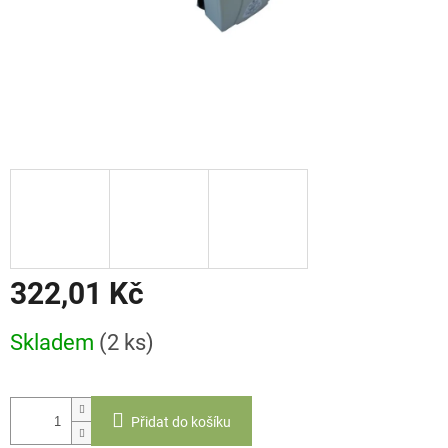
322,01 Kč
Měrná
Skladem
(2 ks)
cena:
Přidat do košíku