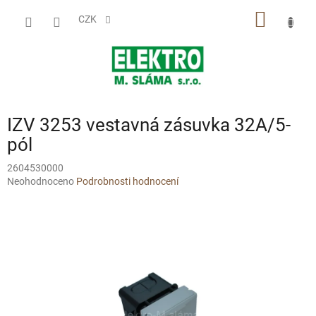
Přejít
NÁKUP
na
CZK
obsah
KOŠÍK
IZV 3253 vestavná zásuvka 32A/5-
pól
2604530000
Průměrné
Neohodnoceno
Podrobnosti hodnocení
hodnocení
produktu
je
0,0
z
5
hvězdiček.