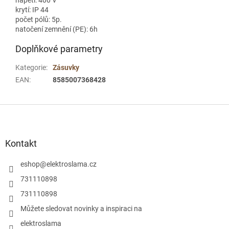
krytí: IP 44
počet pólů: 5p.
natočení zemnění (PE): 6h
Doplňkové parametry
Kategorie
:
Zásuvky
EAN
:
8585007368428
Z
á
p
a
Kontakt
t
í
eshop
@
elektroslama.cz
731110898
731110898
Můžete sledovat novinky a inspiraci na
elektroslama