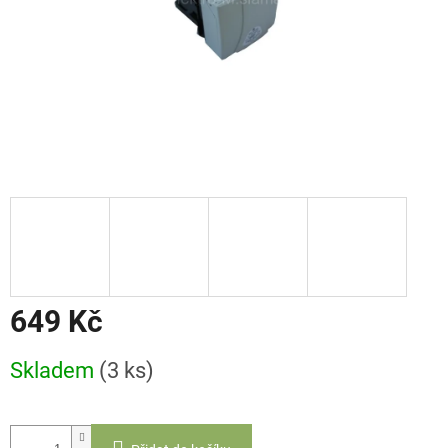
649 Kč
Měrná
Skladem
(3 ks)
cena: