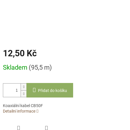
12,50 Kč
Měrná
Skladem
(95,5 m)
cena:
Přidat do košíku
Koaxiální kabel CB50F
Detailní informace