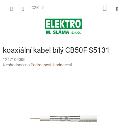
Přejít
NÁKUP
na
CZK
obsah
KOŠÍK
koaxiální kabel bílý CB50F S5131
1247100000
Průměrné
Neohodnoceno
Podrobnosti hodnocení
hodnocení
produktu
je
0,0
z
5
hvězdiček.