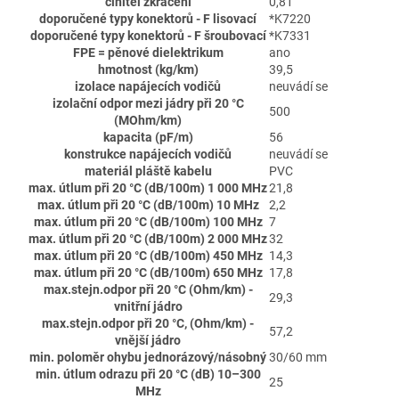
činitel zkrácení
0,81
doporučené typy konektorů - F lisovací
*K7220
doporučené typy konektorů - F šroubovací
*K7331
FPE = pěnové dielektrikum
ano
hmotnost (kg/km)
39,5
izolace napájecích vodičů
neuvádí se
izolační odpor mezi jádry při 20 °C
500
(MOhm/km)
kapacita (pF/m)
56
konstrukce napájecích vodičů
neuvádí se
materiál pláště kabelu
PVC
max. útlum při 20 °C (dB/100m) 1 000 MHz
21,8
max. útlum při 20 °C (dB/100m) 10 MHz
2,2
max. útlum při 20 °C (dB/100m) 100 MHz
7
max. útlum při 20 °C (dB/100m) 2 000 MHz
32
max. útlum při 20 °C (dB/100m) 450 MHz
14,3
max. útlum při 20 °C (dB/100m) 650 MHz
17,8
max.stejn.odpor při 20 °C (Ohm/km) -
29,3
vnitřní jádro
max.stejn.odpor při 20 °C, (Ohm/km) -
57,2
vnější jádro
min. poloměr ohybu jednorázový/násobný
30/60 mm
min. útlum odrazu při 20 °C (dB) 10–300
25
MHz