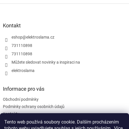
Z
á
p
a
Kontakt
t
í
eshop
@
elektroslama.cz
731110898
731110898
Můžete sledovat novinky a inspiraci na
elektroslama
Informace pro vás
Obchodní podmínky
Podmínky ochrany osobních údajů
Kontakty
Tento web používá soubory cookie. Dalším procházením
tohoto webu vyjadřujete souhlas s jejich používáním.. Více