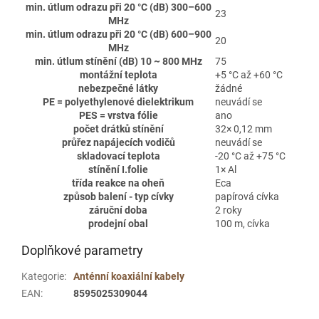
min. útlum odrazu při 20 °C (dB) 300–600
23
MHz
min. útlum odrazu při 20 °C (dB) 600–900
20
MHz
min. útlum stínění (dB) 10 ~ 800 MHz
75
montážní teplota
+5 °C až +60 °C
nebezpečné látky
žádné
PE = polyethylenové dielektrikum
neuvádí se
PES = vrstva fólie
ano
počet drátků stínění
32× 0,12 mm
průřez napájecích vodičů
neuvádí se
skladovací teplota
-20 °C až +75 °C
stínění I.folie
1× Al
třída reakce na oheň
Eca
způsob balení - typ cívky
papírová cívka
záruční doba
2 roky
prodejní obal
100 m, cívka
Doplňkové parametry
Kategorie
:
Anténní koaxiální kabely
EAN
:
8595025309044