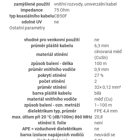
zamýšlené použití
vnitřní rozvody, univerzální kabel
impedance
75 Ohm
typ koaxiálního kabelu
CB50F
odolné UV
ne
Ostatní parametry
vhodné pro venkovní použití
ne
průměr pláště kabelu
6,3 mm
cínovaná měď
materiál stínění
(CuSn)
způsob balení - délka
100 m
průměr vnitřního vodiče
0,9 mm
pokrytí stínění
27 %
počet stínění
2
průměr stínění
32× 0,12 mm²
barva pláště kabelu
bílá
materiál vnitřního vodiče
měď (Cu)
způsob balení - ozn. metráží
1–100 m
dielektrikum typ, průměr
FPE 4,4 mm
max. útlum při 20 °C (dB/100m) 860 MHz
20,8
stínění II. folie
není
APE = vzduchové dielektrikum
ne
barva izolace napájecích vodičů
neuvádí se