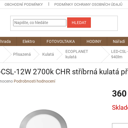
OBCHODNÍ PODMÍNKY
PODMÍNKY OCHRANY OSOBNÍCH ÚDAJŮ
HLEDAT
ahrada
Elektro
FOTOVOLTAIKA
HODINY
Nářadí
ECOPLANET
LED-CSL-
Přisazená
Kulatá
kulatá
940lm
-CSL-12W 2700k CHR stříbrná kulatá p
né
noceno
Podrobnosti hodnocení
ní
360
u
Měrná
Sklad
cena:
ek.