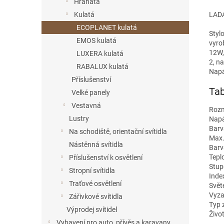
Hranatá
LAD
Kulatá
ECOPLANET kulatá
Styl
EMOS kulatá
vyro
12W,
LUXERA kulatá
2, na
RABALUX kulatá
Napáj
Příslušenství
Tab
Velké panely
Vestavná
Roz
Lustry
Napá
Barv
Na schodiště, orientační svítidla
Max.
Nástěnná svítidla
Barv
Tepl
Příslušenství k osvětlení
Stupe
Stropní svítidla
Inde
Traťové osvětlení
Světe
Vyzař
Zářivkové svítidla
Typ 
Výprodej svítidel
Život
Vybavení pro auto, přívěs a karavany,