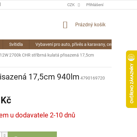
KONTAKTY
CZK
Přihlášení
NÁKUPNÍ
Prázdný košík
KOŠÍK
Svítidla
Vybavení pro auto, přívěs a karavany, cestování
12W 2700k CHR stříbrná kulatá přisazená 17,5cm
řisazená 17,5cm 940lm
4790169720
 Kč
em u dodavatele 2-10 dnů