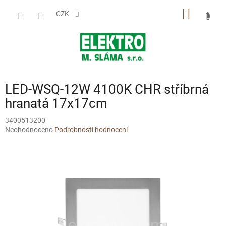
Přejít
NÁKUP
na
CZK
obsah
KOŠÍK
LED-WSQ-12W 4100K CHR stříbrná
hranatá 17x17cm
3400513200
Průměrné
Neohodnoceno
Podrobnosti hodnocení
hodnocení
produktu
je
0,0
z
5
hvězdiček.