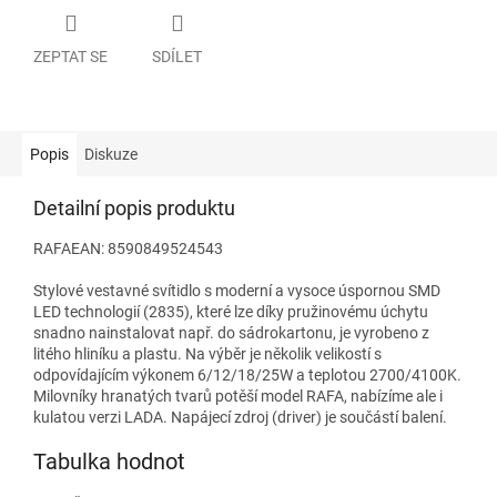
ZEPTAT SE
SDÍLET
Popis
Diskuze
Detailní popis produktu
RAFAEAN: 8590849524543
Stylové vestavné svítidlo s moderní a vysoce úspornou SMD
LED technologií (2835), které lze díky pružinovému úchytu
snadno nainstalovat např. do sádrokartonu, je vyrobeno z
litého hliníku a plastu. Na výběr je několik velikostí s
odpovídajícím výkonem 6/12/18/25W a teplotou 2700/4100K.
Milovníky hranatých tvarů potěší model RAFA, nabízíme ale i
kulatou verzi LADA. Napájecí zdroj (driver) je součástí balení.
Tabulka hodnot