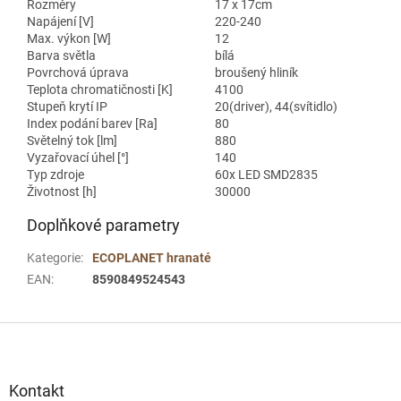
Rozměry
17 x 17cm
Napájení [V]
220-240
Max. výkon [W]
12
Barva světla
bílá
Povrchová úprava
broušený hliník
Teplota chromatičnosti [K]
4100
Stupeň krytí IP
20(driver), 44(svítidlo)
Index podání barev [Ra]
80
Světelný tok [lm]
880
Vyzařovací úhel [°]
140
Typ zdroje
60x LED SMD2835
Životnost [h]
30000
Doplňkové parametry
Kategorie
:
ECOPLANET hranaté
EAN
:
8590849524543
Z
á
p
a
Kontakt