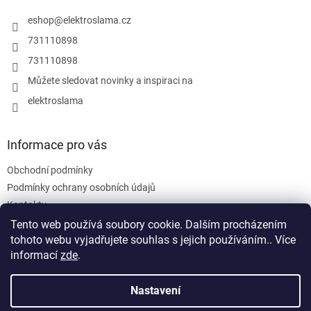
t
í
eshop
@
elektroslama.cz
731110898
731110898
Můžete sledovat novinky a inspiraci na
elektroslama
Informace pro vás
Obchodní podmínky
Podmínky ochrany osobních údajů
Kontakty
Tento web používá soubory cookie. Dalším procházením
tohoto webu vyjadřujete souhlas s jejich používáním.. Více
informací
zde
.
Nastavení
Vytvořil Shoptet