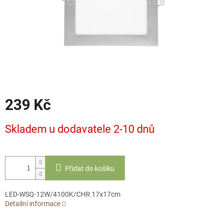
239 Kč
Měrná
Skladem u dodavatele 2-10 dnů
cena:
Přidat do košíku
LED-WSQ-12W/4100K/CHR 17x17cm
Detailní informace