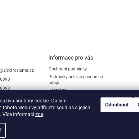
Informace pro vás
Obchodní podmínky
@
elektroslama.cz
Podmínky ochrany osobních
0898
údajů
0898
Kontakty
 sledovat novinky
oužívá soubory cookie. Dalším
iraci na
Odmítnout
 tohoto webu vyjadřujete souhlas s jejich
oslama
. Více informací
zde
.
í
hrazena.