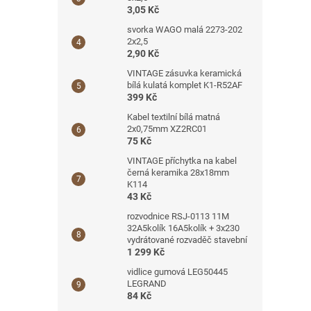
3,05 Kč
svorka WAGO malá 2273-202
2x2,5
2,90 Kč
VINTAGE zásuvka keramická
bílá kulatá komplet K1-R52AF
399 Kč
Kabel textilní bílá matná
2x0,75mm XZ2RC01
75 Kč
VINTAGE příchytka na kabel
černá keramika 28x18mm
K114
43 Kč
rozvodnice RSJ-0113 11M
32A5kolík 16A5kolík + 3x230
vydrátované rozvaděč stavební
1 299 Kč
vidlice gumová LEG50445
LEGRAND
84 Kč