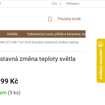
KONTAKTY
CZK
Přihlášení
NÁKUPNÍ
Prázdný košík
KOŠÍK
Svítidla
Vybavení pro auto, přívěs a karavany, cestování
W CCT bílá 12x12cm hranatá vestavná změna teploty
tavná změna teploty světla
,99 Kč
dem
(9 ks)