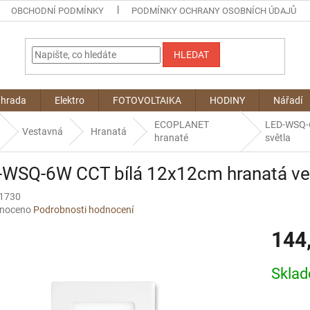
OBCHODNÍ PODMÍNKY
PODMÍNKY OCHRANY OSOBNÍCH ÚDAJŮ
HLEDAT
ahrada
Elektro
FOTOVOLTAIKA
HODINY
Nářadí
ECOPLANET
LED-WSQ-6
Vestavná
Hranatá
hranaté
světla
-WSQ-6W CCT bílá 12x12cm hranatá ves
1730
né
noceno
Podrobnosti hodnocení
ní
144
u
Měrná
Skla
cena:
ek.