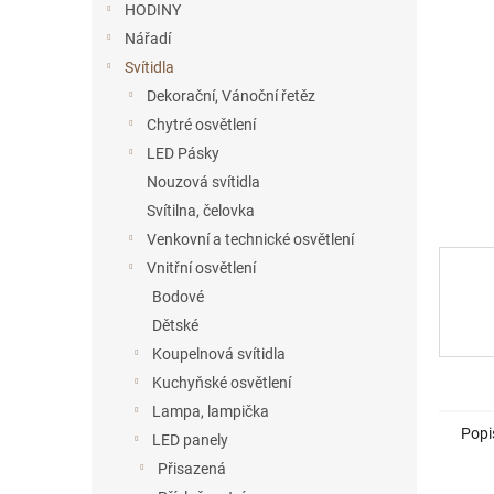
a
HODINY
n
Nářadí
e
Svítidla
l
Dekorační, Vánoční řetěz
Chytré osvětlení
LED Pásky
Nouzová svítidla
Svítilna, čelovka
Venkovní a technické osvětlení
Vnitřní osvětlení
Bodové
Dětské
Koupelnová svítidla
Kuchyňské osvětlení
Lampa, lampička
Popi
LED panely
Přisazená