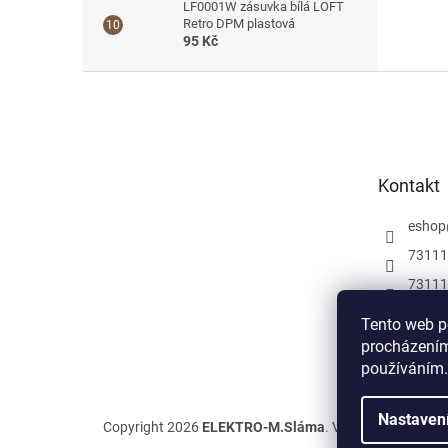
LF0001W zásuvka bílá LOFT
Retro DPM plastová
95 Kč
Z
á
p
a
t
Kontakt
í
eshop
73111
73111
Můžete
Tento web p
a insp
procházením
elektr
používáním.
Nastaven
Copyright 2026
ELEKTRO-M.Sláma
. Všechna práva vy