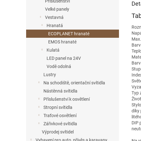
Příslušenství
Det
Velké panely
Tab
Vestavná
Hranatá
Roz
Napá
ECOPLANET hranaté
Max.
EMOS hranaté
Barv
Kulatá
Tepl
Mate
LED panel na 24V
Barv
Vodě odolná
Stupe
Lustry
Inde
Světe
Na schodiště, orientační svítidla
Vyzař
Nástěnná svítidla
Typ 
Život
Příslušenství k osvětlení
Styl
Stropní svítidla
díky
Traťové osvětlení
lité
DIP 
Zářivkové svítidla
neut
Výprodej svítidel
Vybavení pro auto, přívěs a karavany,
Na v