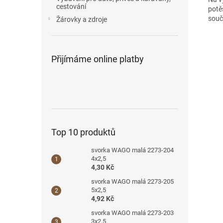
cestování
potě
souč
Žárovky a zdroje
Přijímáme online platby
Top 10 produktů
svorka WAGO malá 2273-204
4x2,5
4,30 Kč
svorka WAGO malá 2273-205
5x2,5
4,92 Kč
svorka WAGO malá 2273-203
3x2,5