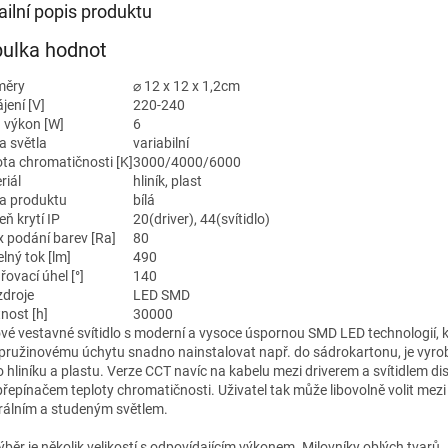
ailní popis produktu
ulka hodnot
měry
⌀ 12 x 12 x 1,2cm
jení [V]
220-240
 výkon [W]
6
a světla
variabilní
ota chromatičnosti [K]
3000/4000/6000
riál
hliník, plast
a produktu
bílá
ň krytí IP
20(driver), 44(svítidlo)
x podání barev [Ra]
80
lný tok [lm]
490
ovací úhel [°]
140
zdroje
LED SMD
nost [h]
30000
ové vestavné svítidlo s moderní a vysoce úspornou SMD LED technologií, k
 pružinovému úchytu snadno nainstalovat např. do sádrokartonu, je vyro
ho hliníku a plastu. Verze CCT navíc na kabelu mezi driverem a svítidlem d
přepínačem teploty chromatičnosti. Uživatel tak může libovolně volit mezi
rálním a studeným světlem.
ýběr je několik velikostí s odpovídajícím výkonem. Milovníky oblých tvarů