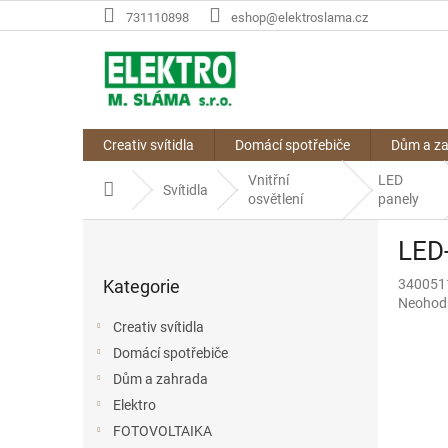
Přejít
731110898
eshop@elektroslama.cz
na
obsah
Creativ svítidla
Domácí spotřebiče
Dům a z
Vnitřní
LED
Domů
Svítidla
osvětlení
panely
P
LED
o
Přeskočit
s
Kategorie
340051
kategorie
t
Průměr
Neohod
r
hodnoce
Creativ svítidla
a
produkt
Domácí spotřebiče
n
je
0,0
Dům a zahrada
n
z
í
Elektro
5
p
FOTOVOLTAIKA
hvězdič