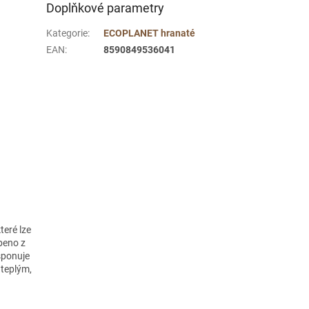
Doplňkové parametry
Kategorie
:
ECOPLANET hranaté
EAN
:
8590849536041
teré lze
beno z
isponuje
 teplým,