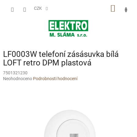
Přejít
NÁKUP
na
CZK
obsah
KOŠÍK
LF0003W telefoní zásásuvka bílá
LOFT retro DPM plastová
7501321230
Průměrné
Neohodnoceno
Podrobnosti hodnocení
hodnocení
produktu
je
0,0
z
5
hvězdiček.