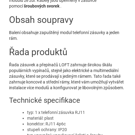
modulu ze zdi. Kabely jsou upevněny v zásuvce
pomocí
šroubových svorek
.
Obsah soupravy
Balení obsahuje zapuštěný modul telefonní zásuvky a jeden
rám.
Řada produktů
Řada zásuvek a přepínačů LOFT zahrnuje širokou škálu
populárních vypínačů, stejně jako elektrické a multimediální
zásuvky, které se prodávají s jediným rámem. Tato řada také
zahrnuje koncové a střední rámy, které vám umožňují vytvářet
instalace více modulů a konfigurovat je libovolným způsobem.
Technické specifikace
typ: 1 x telefonní zásuvka RJ11
materiál: plast
konektor: RJ11 4p6c
stupeň ochrany: IP20