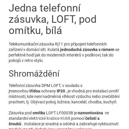
Jedna telefonní
zásuvka, LOFT, pod
omítku, bílá
Telekomunikační zásuvka Rj11 pro připojení telefonních
zařízení v domácí síti. Kulatá
jednoduchá zásuvka s rámem
se
perfektně hodí jak do moderních interiérů v podkroví, tak do
pokojů v retro stylu.
Shromáždění
Telefonní zásuvka DPM LOFT, v souladu s
jmenovitou
třídou
ochrany
IP20
, je vhodná pro instalaci uvnitř
místností, kde není nadměrná vlhkost vzduchu nebo znečištění
prachem, tj. Obývací pokoj, ložnice, kancelář, chodba, kuchyň.
Zásuvka pod
omítku
LOFT LF0003B je
namontována
ve
standardní
elektrické krabice KU68
pomocí
čelistí a
šroubů
. Instalace je snadná a odolná a zabraňuje vyklouznutí