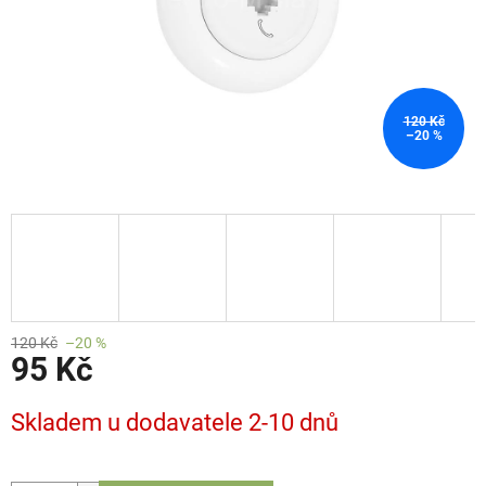
120 Kč
–20 %
120 Kč
–20 %
95 Kč
Měrná
Skladem u dodavatele 2-10 dnů
cena: