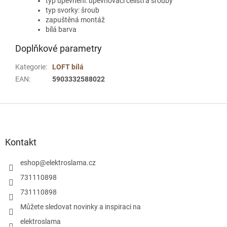
typ upevnění: upevňovací čelisti a šrouby
typ svorky: šroub
zapuštěná montáž
bílá barva
Doplňkové parametry
Kategorie
:
LOFT bílá
EAN
:
5903332588022
Z
á
p
a
Kontakt
t
í
eshop
@
elektroslama.cz
731110898
731110898
Můžete sledovat novinky a inspiraci na
elektroslama