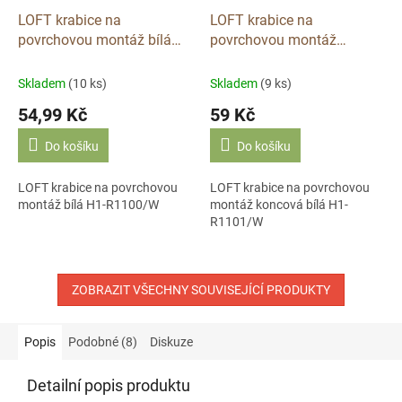
LOFT krabice na
LOFT krabice na
povrchovou montáž bílá
povrchovou montáž
H1-R1100/W
koncová bílá H1-R1101/W
Skladem
(10 ks)
Skladem
(9 ks)
54,99 Kč
59 Kč
Do košíku
Do košíku
LOFT krabice na povrchovou
LOFT krabice na povrchovou
montáž bílá H1-R1100/W
montáž koncová bílá H1-
R1101/W
ZOBRAZIT VŠECHNY SOUVISEJÍCÍ PRODUKTY
Popis
Podobné (8)
Diskuze
Detailní popis produktu