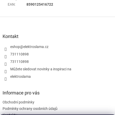
EAN
:
8590125416722
Z
á
p
a
Kontakt
t
í
eshop
@
elektroslama.cz
731110898
731110898
Můžete sledovat novinky a inspiraci na
elektroslama
Informace pro vás
Obchodní podmínky
Podmínky ochrany osobních údajů
Kontakty