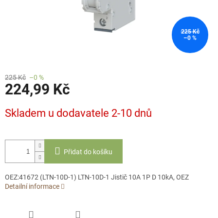
225 Kč
–0 %
225 Kč
–0 %
224,99 Kč
Měrná
Skladem u dodavatele 2-10 dnů
cena:
Přidat do košíku
OEZ:41672 (LTN-10D-1) LTN-10D-1 Jistič 10A 1P D 10kA, OEZ
Detailní informace