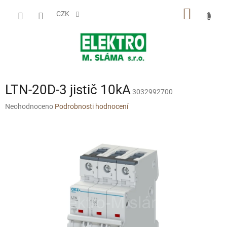
Přejít
NÁKUP
na
CZK
obsah
KOŠÍK
LTN-20D-3 jistič 10kA
3032992700
Průměrné
Neohodnoceno
Podrobnosti hodnocení
hodnocení
produktu
je
0,0
z
5
hvězdiček.