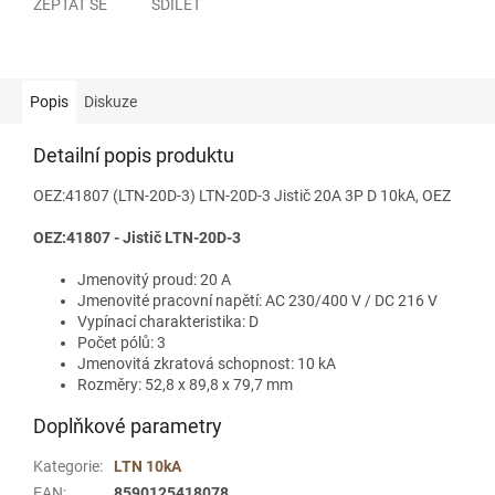
ZEPTAT SE
SDÍLET
Popis
Diskuze
Detailní popis produktu
OEZ:41807 (LTN-20D-3) LTN-20D-3 Jistič 20A 3P D 10kA, OEZ
OEZ:41807 - Jistič LTN-20D-3
Jmenovitý proud: 20 A
Jmenovité pracovní napětí: AC 230/400 V / DC 216 V
Vypínací charakteristika: D
Počet pólů: 3
Jmenovitá zkratová schopnost: 10 kA
Rozměry: 52,8 x 89,8 x 79,7 mm
Doplňkové parametry
Kategorie
:
LTN 10kA
EAN
:
8590125418078