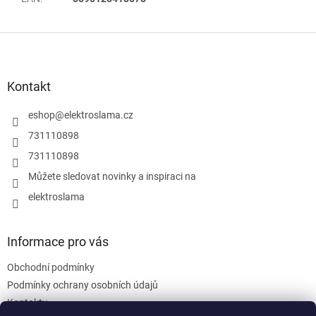
Z
á
p
a
Kontakt
t
í
eshop
@
elektroslama.cz
731110898
731110898
Můžete sledovat novinky a inspiraci na
elektroslama
Informace pro vás
Obchodní podmínky
Podmínky ochrany osobních údajů
Kontakty