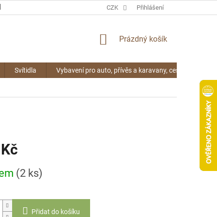
KONTAKTY
CZK
Přihlášení
NÁKUPNÍ
Prázdný košík
KOŠÍK
Svítidla
Vybavení pro auto, přívěs a karavany, cestování
 Kč
dem
(2 ks)
Přidat do košíku