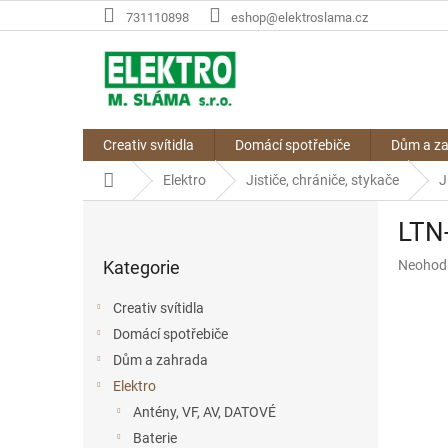
Přejít
731110898
eshop@elektroslama.cz
na
obsah
Creativ svítidla
Domácí spotřebiče
Dům a z
Domů
Elektro
Jističe, chrániče, stykače
J
P
LTN-
o
Přeskočit
s
Průměr
Kategorie
Neohod
kategorie
t
hodnoce
r
produkt
Creativ svítidla
a
je
Domácí spotřebiče
n
0,0
z
Dům a zahrada
n
5
í
Elektro
hvězdič
p
Antény, VF, AV, DATOVÉ
a
Baterie