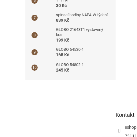
TF11N
30 Kč
spínací hodiny NAPA-W týdení
839 Kč
GLOBO 21643T1 vystavený
kus
199 Kč
GLOBO 54530-1
165 Kč
GLOBO 54802-1
245 Kč
Z
á
p
a
t
Kontakt
í
eshop
73111