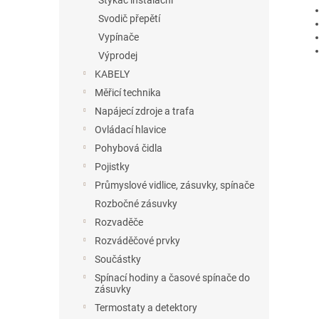
Stykač instalační
Svodič přepětí
Vypínače
Výprodej
KABELY
Měřicí technika
Napájecí zdroje a trafa
Ovládací hlavice
Pohybová čidla
Pojistky
Průmyslové vidlice, zásuvky, spínače
Rozbočné zásuvky
Rozvaděče
Rozváděčové prvky
Součástky
Spínací hodiny a časové spínače do
zásuvky
Termostaty a detektory