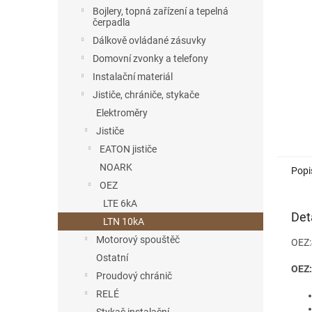
n
Bojlery, topná zařízení a tepelná
e
čerpadla
l
Dálkově ovládané zásuvky
Domovní zvonky a telefony
Instalační materiál
Jističe, chrániče, stykače
Elektroměry
Jističe
EATON jističe
NOARK
Popi
OEZ
LTE 6kA
Det
LTN 10kA
Motorový spouštěč
OEZ:
Ostatní
OEZ:
Proudový chránič
RELÉ