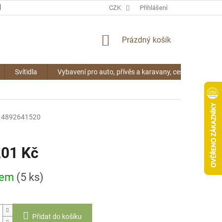
KONTAKTY
CZK
Přihlášení
NÁKUPNÍ
Prázdný košík
KOŠÍK
Svítidla
Vybavení pro auto, přívěs a karavany, cestování
4892641520
,01 Kč
dem
(5 ks)
Přidat do košíku