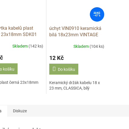
23 Kč
–47 %
ytka kabelů plast
úchyt VIN0910 keramická
á 23x18mm SDK01
bílá 18x23mm VINTAGE
držák
Skladem
(142 ks)
Skladem
(104 ks)
č
12 Kč
o košíku
Do košíku
 plast černá 23x18mm
Keramický držák kabelu 18 x
1
23 mm, CLASSICA, bílý
s
Diskuze