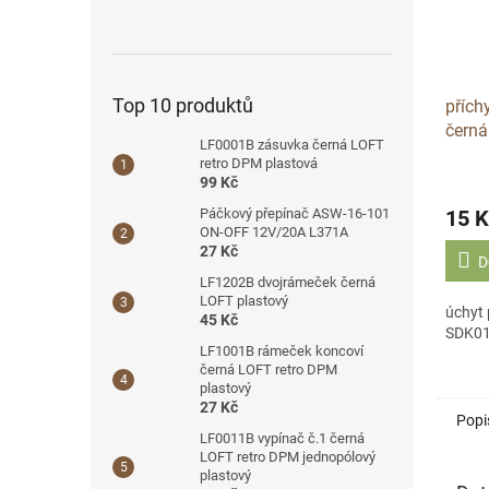
Top 10 produktů
přích
čern
LF0001B zásuvka černá LOFT
retro DPM plastová
99 Kč
15 K
Páčkový přepínač ASW-16-101
ON-OFF 12V/20A L371A
27 Kč
D
LF1202B dvojrámeček černá
LOFT plastový
úchyt
45 Kč
SDK0
LF1001B rámeček koncoví
černá LOFT retro DPM
plastový
27 Kč
Popi
LF0011B vypínač č.1 černá
LOFT retro DPM jednopólový
plastový