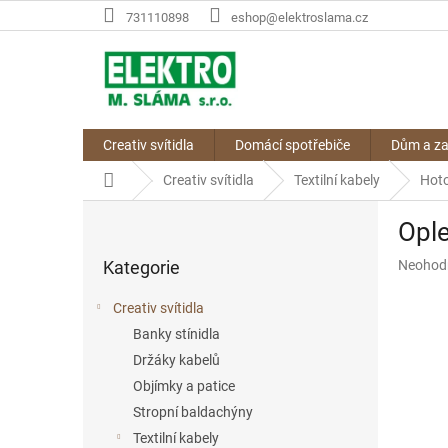
Přejít
731110898
eshop@elektroslama.cz
na
obsah
Creativ svítidla
Domácí spotřebiče
Dům a z
Domů
Creativ svítidla
Textilní kabely
Hoto
P
Opl
o
Přeskočit
s
Průměr
Kategorie
Neohod
kategorie
t
hodnoce
r
produkt
Creativ svítidla
a
je
Banky stínidla
n
0,0
z
Držáky kabelů
n
5
í
Objímky a patice
hvězdič
p
Stropní baldachýny
a
Textilní kabely