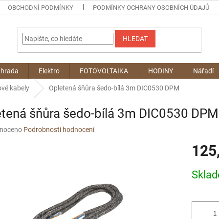
OBCHODNÍ PODMÍNKY
PODMÍNKY OCHRANY OSOBNÍCH ÚDAJŮ
HLEDAT
ahrada
Elektro
FOTOVOLTAIKA
HODINY
Nářadí
vé kabely
Opletená šňůra šedo-bílá 3m DIC0530 DPM
etená šňůra šedo-bílá 3m DIC0530 DPM
né
noceno
Podrobnosti hodnocení
ní
125
u
Měrná
Skla
cena:
ek.