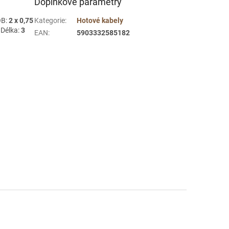
Doplňkové parametry
OB:
2 x 0,75
Kategorie
:
Hotové kabely
 Délka:
3
EAN
:
5903332585182