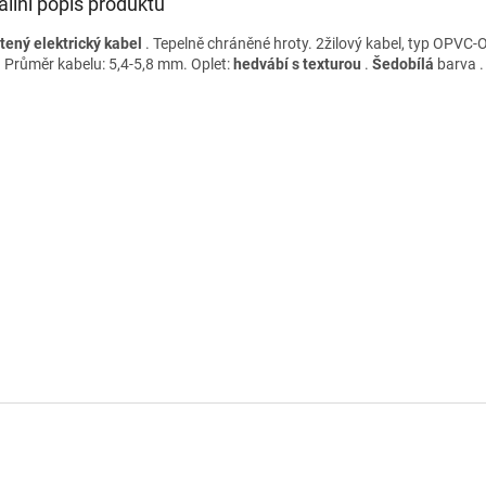
ailní popis produktu
tený elektrický kabel
. Tepelně chráněné hroty. 2žilový kabel, typ OPVC-
. Průměr kabelu: 5,4-5,8 mm. Oplet:
hedvábí s texturou
.
Šedobílá
barva .