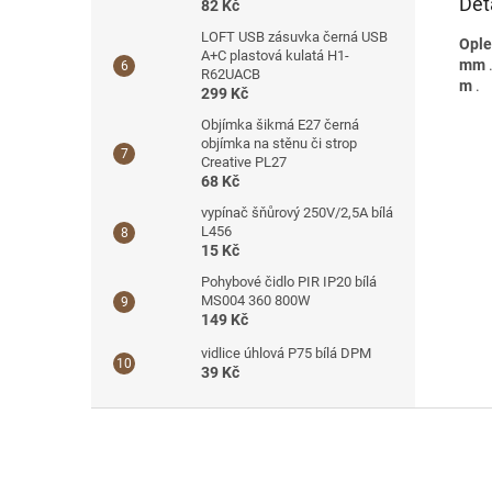
Det
82 Kč
LOFT USB zásuvka černá USB
Ople
A+C plastová kulatá H1-
mm
R62UACB
m
.
299 Kč
Objímka šikmá E27 černá
objímka na stěnu či strop
Creative PL27
68 Kč
vypínač šňůrový 250V/2,5A bílá
L456
15 Kč
Pohybové čidlo PIR IP20 bílá
MS004 360 800W
149 Kč
vidlice úhlová P75 bílá DPM
39 Kč
Z
á
p
a