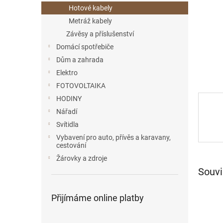
n
Hotové kabely
e
Metráž kabely
l
Závěsy a příslušenství
Domácí spotřebiče
Dům a zahrada
Elektro
FOTOVOLTAIKA
HODINY
Nářadí
Svítidla
Vybavení pro auto, přívěs a karavany,
cestování
Žárovky a zdroje
Souvi
Přijímáme online platby