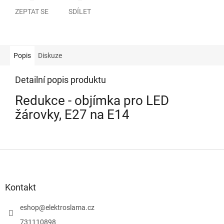
ZEPTAT SE
SDÍLET
Popis
Diskuze
Detailní popis produktu
Redukce - objímka pro LED
žárovky, E27 na E14
Z
á
p
a
Kontakt
t
í
eshop
@
elektroslama.cz
731110898