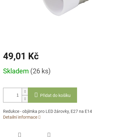
49,01 Kč
Měrná
Skladem
(26 ks)
cena:
Přidat do košíku
Redukce - objímka pro LED žárovky, E27 na E14
Detailní informace