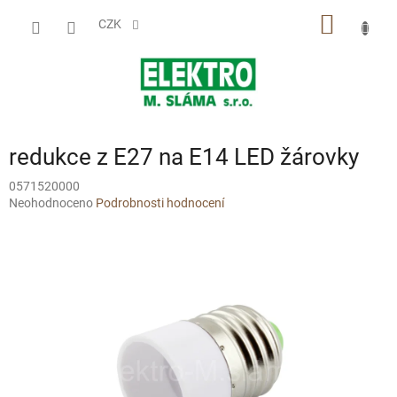
Přejít
NÁKUP
na
CZK
obsah
KOŠÍK
redukce z E27 na E14 LED žárovky
0571520000
Průměrné
Neohodnoceno
Podrobnosti hodnocení
hodnocení
produktu
je
0,0
z
5
hvězdiček.