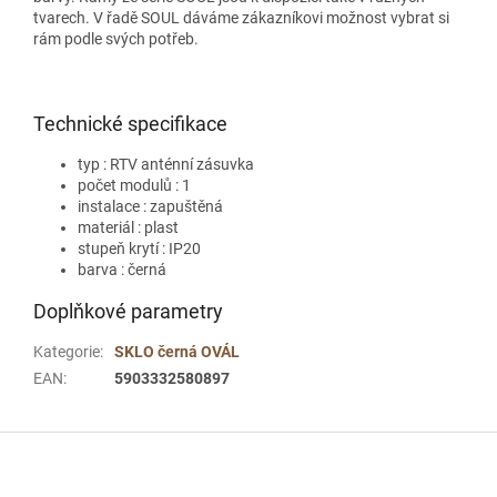
tvarech. V řadě SOUL dáváme zákazníkovi možnost vybrat si
rám podle svých potřeb.
Technické specifikace
typ : RTV anténní zásuvka
počet modulů : 1
instalace : zapuštěná
materiál : plast
stupeň krytí : IP20
barva : černá
Doplňkové parametry
Kategorie
:
SKLO černá OVÁL
EAN
:
5903332580897
Z
á
p