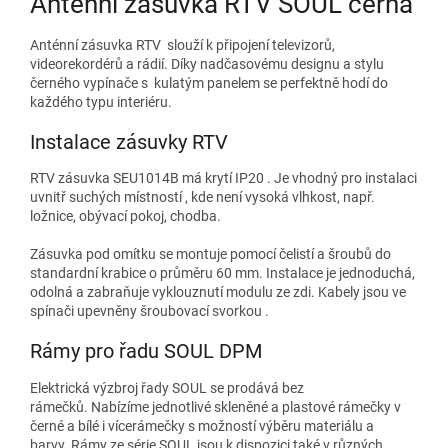
Anténní zásuvka RTV SOUL černá
Anténní zásuvka RTV slouží k připojení televizorů,
videorekordérů a rádií. Díky nadčasovému designu a stylu
černého vypínače s kulatým panelem se perfektně hodí do
každého typu interiéru.
Instalace zásuvky RTV
RTV zásuvka SEU1014B má krytí IP20 . Je vhodný pro instalaci
uvnitř suchých místností , kde není vysoká vlhkost, např.
ložnice, obývací pokoj, chodba.
Zásuvka pod omítku se montuje pomocí čelistí a šroubů do
standardní krabice o průměru 60 mm. Instalace je jednoduchá,
odolná a zabraňuje vyklouznutí modulu ze zdi. Kabely jsou ve
spínači upevněny šroubovací svorkou .
Rámy pro řadu SOUL DPM
Elektrická výzbroj řady SOUL se prodává bez
rámečků. Nabízíme jednotlivé skleněné a plastové rámečky v
černé a bílé i vícerámečky s možností výběru materiálu a
barvy. Rámy ze série SOUL jsou k dispozici také v různých