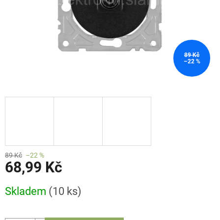
89 Kč
–22 %
89 Kč
–22 %
68,99 Kč
Měrná
Skladem
(10 ks)
cena: