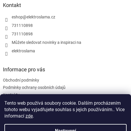
a
Kontakt
t
í
eshop
@
elektroslama.cz
731110898
731110898
Můžete sledovat novinky a inspiraci na
elektroslama
Informace pro vás
Obchodní podmínky
Podmínky ochrany osobních údajů
Kontakty
Tento web používá soubory cookie. Dalším procházením
tohoto webu vyjadřujete souhlas s jejich používáním.. Více
informací
zde
.
Nastavení