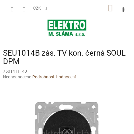
Přejít
NÁKUP
na
CZK
obsah
KOŠÍK
SEU1014B zás. TV kon. černá SOUL
DPM
7501411140
Průměrné
Neohodnoceno
Podrobnosti hodnocení
hodnocení
produktu
je
0,0
z
5
hvězdiček.