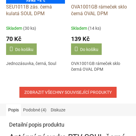
73 Kč
–4 %
SEU1011B zás. černá
OVA1001GB rámeček sklo
kulatá SOUL DPM
černá OVAL DPM
Skladem
(30 ks)
Skladem
(14 ks)
70 Kč
139 Kč
Do košíku
Do košíku
Jednozásuvka, černá, Soul
OVA1001GB rámeček sklo
černá OVAL DPM
ZOBRAZIT VŠECHNY SOUVISEJÍCÍ PRODUKTY
Popis
Podobné (4)
Diskuze
Detailní popis produktu