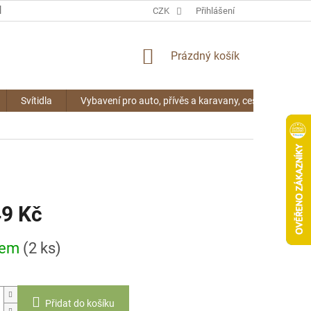
KONTAKTY
CZK
Přihlášení
NÁKUPNÍ
Prázdný košík
KOŠÍK
Svítidla
Vybavení pro auto, přívěs a karavany, cestování
49 Kč
dem
(2 ks)
Přidat do košíku