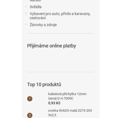
Nářadí
Svítidla
Vybavení pro auto, přívěs a karavany,
cestování
Žárovky a zdroje
Přijímáme online platby
Top 10 produktů
kabelová příchytka 12mm
černá D H.7009C
0,93 Kč
svorka WAGO malá 2273-203
3x2,5