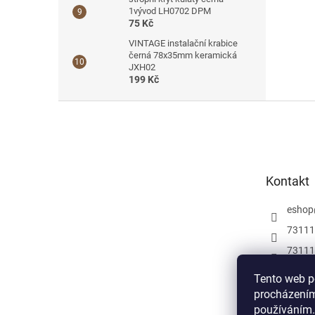
1vývod LH0702 DPM
75 Kč
VINTAGE instalační krabice
černá 78x35mm keramická
JXH02
199 Kč
Z
á
p
a
t
Kontakt
í
eshop
73111
73111
Můžete
Tento web p
a insp
procházením
elektr
používáním.