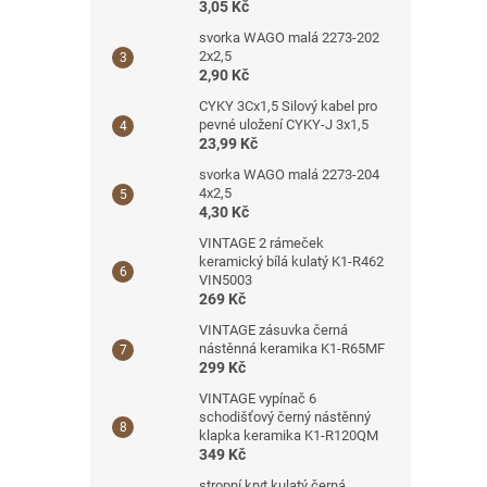
3,05 Kč
svorka WAGO malá 2273-202
2x2,5
2,90 Kč
CYKY 3Cx1,5 Silový kabel pro
pevné uložení CYKY-J 3x1,5
23,99 Kč
svorka WAGO malá 2273-204
4x2,5
4,30 Kč
VINTAGE 2 rámeček
keramický bílá kulatý K1-R462
VIN5003
269 Kč
VINTAGE zásuvka černá
nástěnná keramika K1-R65MF
299 Kč
VINTAGE vypínač 6
schodišťový černý nástěnný
klapka keramika K1-R120QM
349 Kč
stropní kryt kulatý černá