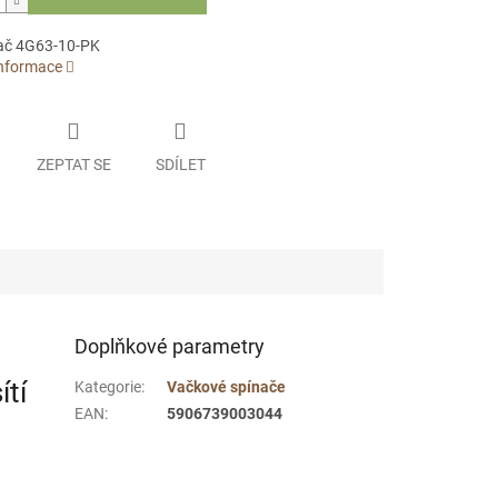
ač 4G63-10-PK
informace
ZEPTAT SE
SDÍLET
Doplňkové parametry
ítí
Kategorie
:
Vačkové spínače
EAN
:
5906739003044