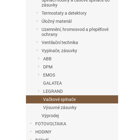
Spínací hodiny a časové spínače do
zásuvky
Termostaty a detektory
Úložný materiál
Uzemnění, hromosvod a přepěťové
ochrany
Ventilační technika
Vypínače, zásuvky
ABB
DPM
EMOS
GALATEA
LEGRAND
Vačkové spínače
Výsuvné zásuvky
Výprodej
FOTOVOLTAIKA
HODINY