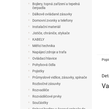
n
Bojlery, topná zařízení a tepelná
e
čerpadla
l
Dálkově ovládané zásuvky
Domovní zvonky a telefony
Instalační materiál
Jističe, chrániče, stykače
KABELY
Měřicí technika
Napájecí zdroje a trafa
Ovládací hlavice
Popi
Pohybová čidla
Pojistky
Det
Průmyslové vidlice, zásuvky, spínače
Rozbočné zásuvky
Va
Rozvaděče
Rozváděčové prvky
Součástky