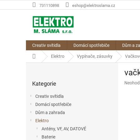
Přejít
731110898
eshop@elektroslama.cz
na
obsah
Creativ svítidla
Domácí spotřebiče
Dům a z
Domů
Elektro
Vypínače, zásuvky
Vačkov
P
vač
o
Přeskočit
s
Průměr
Kategorie
Neohod
kategorie
t
hodnoce
r
produkt
Creativ svítidla
a
je
Domácí spotřebiče
n
0,0
z
Dům a zahrada
n
5
í
Elektro
hvězdič
p
Antény, VF, AV, DATOVÉ
a
Baterie