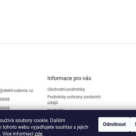
Informace pro vás
Obchodní podmínky
@
elektroslama.cz
Podmínky ochrany osobních
0898
údajů
0898
Kontakty
 sledovat novinky
oužívá soubory cookie. Dalším
iraci na
Odmítnout
 tohoto webu vyjadřujete souhlas s jejich
oslama
. Více informací
zde
.