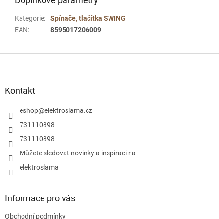
Doplňkové parametry
Kategorie
:
Spínače, tlačítka SWING
EAN
:
8595017206009
Z
á
p
a
Kontakt
t
í
eshop
@
elektroslama.cz
731110898
731110898
Můžete sledovat novinky a inspiraci na
elektroslama
Informace pro vás
Obchodní podmínky