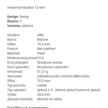
vestavná hloubka 12 mm
Design:
Swing
Řazení:
5
Varianta:
béžová
Výrobce
ABB
Barva:
Béžové
Délka:
70,5 mm
Povrch:
Bez ošetření
Materiál:
Plast
Dimenzovaný proud
10 A
Druh připojení
Šroubová svorka
Druh upevnění
Šroubovací upevnění
Hmotnost:
51,57 g
Sestavení
Základní prvek s horním dílem krytu
Šířka:
70,5 mm
Typ povrchu
Lesklé
Typ zapojení
Spínač č.5 - sériový spínač/lustrový spínač
Výška:
28,4 mm
Způsob montáže
Montáž do stěny