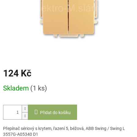
124 Kč
Měrná
Skladem
(1 ks)
cena:
Přidat do košíku
Přepínač sériový s krytem, řazení 5, béžová, ABB Swing / Swing L
3557G-A05340 D1