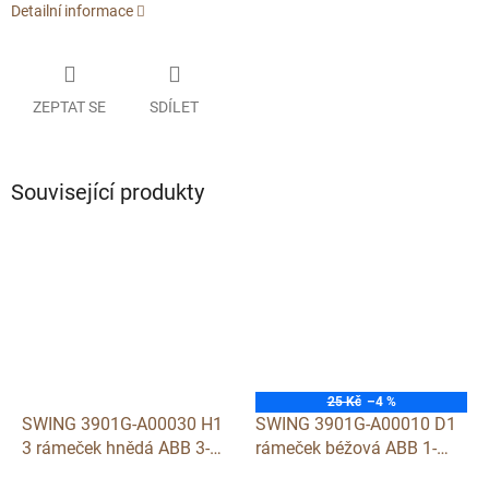
Detailní informace
ZEPTAT SE
SDÍLET
Související produkty
25 Kč
–4 %
SWING 3901G-A00030 H1
SWING 3901G-A00010 D1
3 rámeček hnědá ABB 3-
rámeček béžová ABB 1-
násobný
násobný