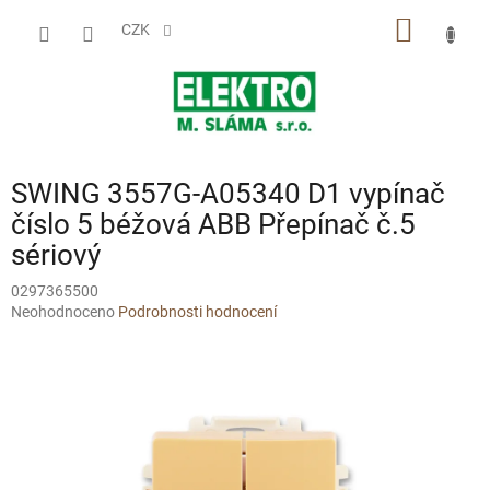
Přejít
NÁKUP
na
CZK
obsah
KOŠÍK
SWING 3557G-A05340 D1 vypínač
číslo 5 béžová ABB Přepínač č.5
sériový
0297365500
Průměrné
Neohodnoceno
Podrobnosti hodnocení
hodnocení
produktu
je
0,0
z
5
hvězdiček.