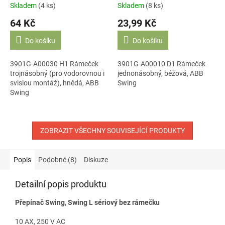
Skladem
(4 ks)
Skladem
(8 ks)
64 Kč
23,99 Kč
Do košíku
Do košíku
3901G-A00030 H1 Rámeček
3901G-A00010 D1 Rámeček
trojnásobný (pro vodorovnou i
jednonásobný, béžová, ABB
svislou montáž), hnědá, ABB
Swing
Swing
ZOBRAZIT VŠECHNY SOUVISEJÍCÍ PRODUKTY
Popis
Podobné (8)
Diskuze
Detailní popis produktu
Přepínač Swing, Swing L sériový bez rámečku
10 AX, 250 V AC