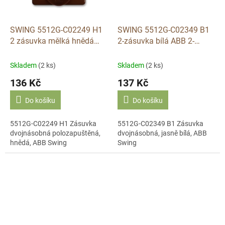
SWING 5512G-C02249 H1
SWING 5512G-C02349 B1
2 zásuvka mělká hnědá
2-zásuvka bílá ABB 2-
ABB
násobná
Skladem
(2 ks)
Skladem
(2 ks)
136 Kč
137 Kč
Do košíku
Do košíku
5512G-C02249 H1 Zásuvka
5512G-C02349 B1 Zásuvka
dvojnásobná polozapuštěná,
dvojnásobná, jasně bílá, ABB
hnědá, ABB Swing
Swing