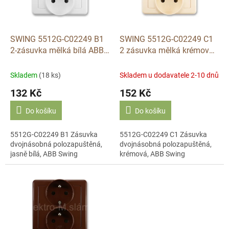
ů
p
r
o
d
SWING 5512G-C02249 B1
SWING 5512G-C02249 C1
u
2-zásuvka mělká bílá ABB
2 zásuvka mělká krémová
k
2-násobná polozapuštěná
ABB
t
Skladem
(18 ks)
Skladem u dodavatele 2-10 dnů
ů
132 Kč
152 Kč
Do košíku
Do košíku
5512G-C02249 B1 Zásuvka
5512G-C02249 C1 Zásuvka
dvojnásobná polozapuštěná,
dvojnásobná polozapuštěná,
jasně bílá, ABB Swing
krémová, ABB Swing