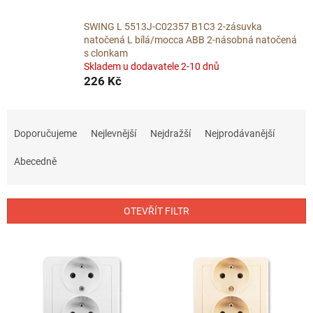
SWING L 5513J-C02357 B1C3 2-zásuvka
natočená L bílá/mocca ABB 2-násobná natočená
s clonkam
Skladem u dodavatele 2-10 dnů
226 Kč
Ř
a
Doporučujeme
Nejlevnější
Nejdražší
Nejprodávanější
z
e
Abecedně
n
í
p
OTEVŘÍT FILTR
r
o
V
d
ý
u
p
k
i
t
s