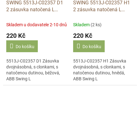
SWING 5513J-C02357 D1
SWING 5513J-C02357 H1
2 zásuvka natočená L
2 zásuvka natočená L
béžová ABB
hnědá ABB
Skladem u dodavatele 2-10 dnů
Skladem
(2 ks)
220 Kč
220 Kč
Do košíku
Do košíku
5513J-C02357 D1 Zásuvka
5513J-C02357 H1 Zásuvka
dvojnásobná, s clonkami, s
dvojnásobná, s clonkami, s
natočenou dutinou, béžová,
natočenou dutinou, hnědá,
ABB Swing L
ABB Swing L