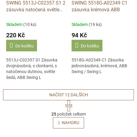
SWING 5513J-C02357 S1 2
SWING 5518G-A02349 C1
zásuvka natočená světle
zásuvka krémová ABB
šedá ABB
Skladem
(10 ks)
Skladem
(19 ks)
220 Kč
94 Kč
Do košíku
Do košíku
5513J-C02357 S1 Zásuvka
5518G-A02349 C1 Zásuvka
dvojnásobná, s clonkami, s
jednonásobná, krémová, ABB
natočenou dutinou, světle
Swing / Swing L
šedá, ABB Swing L
NAČÍST 12 DALŠÍCH
S
1
3
t
O
r
25
položek celkem
v
á
l
NAHORU
n
á
k
o
d