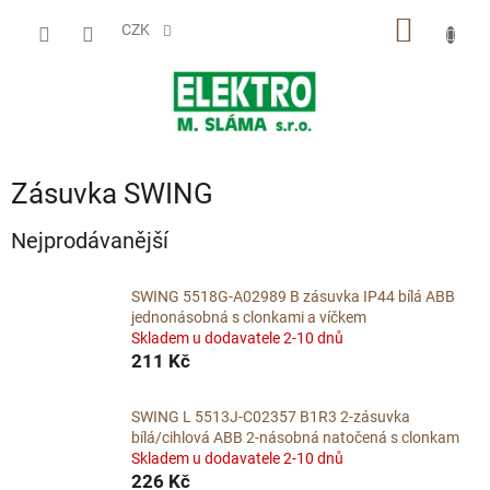
Přejít
NÁKUP
na
CZK
obsah
KOŠÍK
Zásuvka SWING
Nejprodávanější
SWING 5518G-A02989 B zásuvka IP44 bílá ABB
jednonásobná s clonkami a víčkem
Skladem u dodavatele 2-10 dnů
211 Kč
SWING L 5513J-C02357 B1R3 2-zásuvka
bílá/cihlová ABB 2-násobná natočená s clonkam
Skladem u dodavatele 2-10 dnů
226 Kč