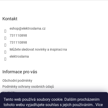
v
Z
a
á
c
á
n
í
p
í
p
a
Kontakt
r
t
v
í
eshop
@
elektroslama.cz
k
y
731110898
v
731110898
ý
p
Můžete sledovat novinky a inspiraci na
i
elektroslama
s
u
Informace pro vás
Obchodní podmínky
Podmínky ochrany osobních údajů
Kontakty
Tento web používá soubory cookie. Dalším procházením
tohoto webu vyjadřujete souhlas s jejich používáním.. Více