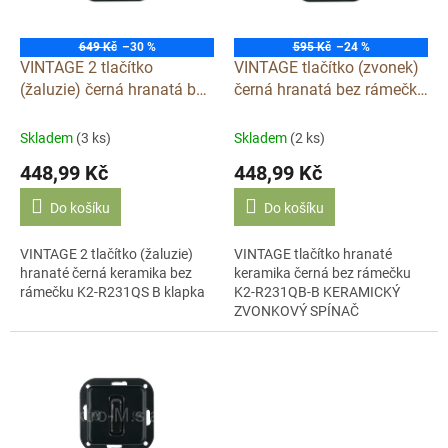
p
r
o
649 Kč
–30 %
595 Kč
–24 %
d
VINTAGE 2 tlačítko
VINTAGE tlačítko (zvonek)
u
(žaluzie) černá hranatá bez
černá hranatá bez rámečku
k
rámečku klapka keramika
klapka keramika S231QBX
t
S231QSX
Skladem
(3 ks)
Skladem
(2 ks)
ů
448,99 Kč
448,99 Kč
Do košíku
Do košíku
VINTAGE 2 tlačítko (žaluzie)
VINTAGE tlačítko hranaté
hranaté černá keramika bez
keramika černá bez rámečku
rámečku K2-R231QS B klapka
K2-R231QB-B KERAMICKÝ
ZVONKOVÝ SPÍNAČ