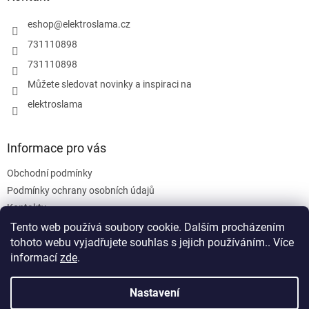
c
t
í
í
eshop
@
elektroslama.cz
p
r
731110898
v
731110898
k
y
Můžete sledovat novinky a inspiraci na
v
elektroslama
ý
p
i
s
Informace pro vás
u
Obchodní podmínky
Podmínky ochrany osobních údajů
Kontakty
Tento web používá soubory cookie. Dalším procházením
tohoto webu vyjadřujete souhlas s jejich používáním.. Více
informací
zde
.
Nastavení
Vytvořil Shoptet