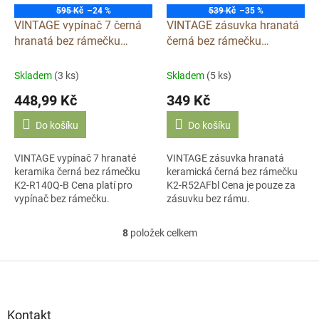
595 Kč
–24 %
539 Kč
–35 %
VINTAGE vypínač 7 černá
VINTAGE zásuvka hranatá
hranatá bez rámečku
černá bez rámečku
klapka keramika S140QX
keramika SAFX
Skladem
(3 ks)
Skladem
(5 ks)
448,99 Kč
349 Kč
Do košíku
Do košíku
VINTAGE vypínač 7 hranaté
VINTAGE zásuvka hranatá
keramika černá bez rámečku
keramická černá bez rámečku
K2-R140Q-B Cena platí pro
K2-R52AFbl Cena je pouze za
vypínač bez rámečku.
zásuvku bez rámu.
8
položek celkem
O
v
l
Z
á
á
d
p
a
a
Kontakt