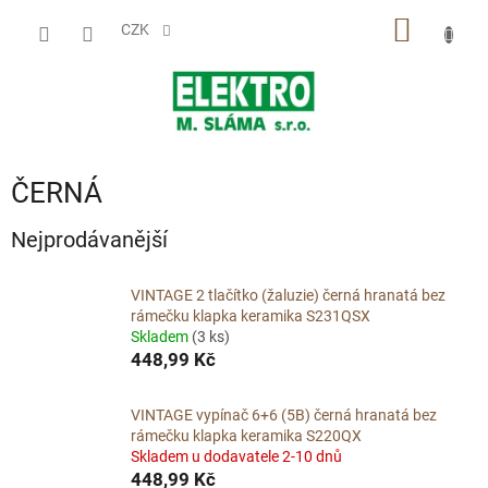
Přejít
NÁKUP
na
CZK
obsah
KOŠÍK
ČERNÁ
Nejprodávanější
VINTAGE 2 tlačítko (žaluzie) černá hranatá bez
rámečku klapka keramika S231QSX
Skladem
(3 ks)
448,99 Kč
VINTAGE vypínač 6+6 (5B) černá hranatá bez
rámečku klapka keramika S220QX
Skladem u dodavatele 2-10 dnů
448,99 Kč