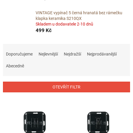
VINTAGE vypínač 5 černá hranatá bez rámečku
klapka keramika S210QX
Skladem u dodavatele 2-10 dnů
499 Kč
Ř
a
Doporučujeme
Nejlevnější
Nejdražší
Nejprodávanější
z
e
Abecedně
n
í
p
OTEVŘÍT FILTR
r
o
V
d
ý
u
p
k
i
t
s
ů