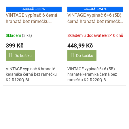
599 Kč
–33 %
595 Kč
–24 %
VINTAGE vypínač 6 černá
VINTAGE vypínač 6+6 (5B)
hranatá bez rámečku
černá hranatá bez rámečku
klapka keramika S120QX
klapka keramika S220QX
Skladem
(3 ks)
Skladem u dodavatele 2-10 dnů
399 Kč
448,99 Kč
Do košíku
Do košíku
VINTAGE vypínač 6 hranaté
VINTAGE vypínač 6+6 (5B)
keramika černá bez rámečku
hranaté keramika černá bez
K2-R120Q-BL
rámečku K2-R220Q-B