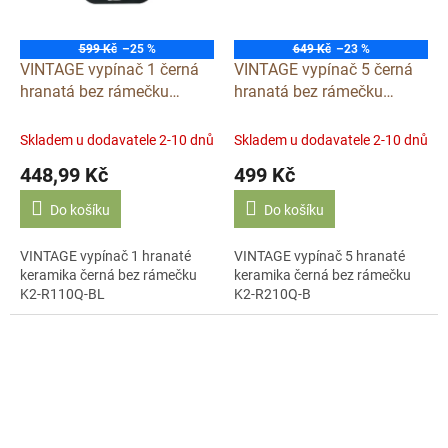
599 Kč
–25 %
649 Kč
–23 %
VINTAGE vypínač 1 černá
VINTAGE vypínač 5 černá
hranatá bez rámečku
hranatá bez rámečku
klapka keramika S110QX
klapka keramika S210QX
Skladem u dodavatele 2-10 dnů
Skladem u dodavatele 2-10 dnů
448,99 Kč
499 Kč
Do košíku
Do košíku
VINTAGE vypínač 1 hranaté
VINTAGE vypínač 5 hranaté
keramika černá bez rámečku
keramika černá bez rámečku
K2-R110Q-BL
K2-R210Q-B