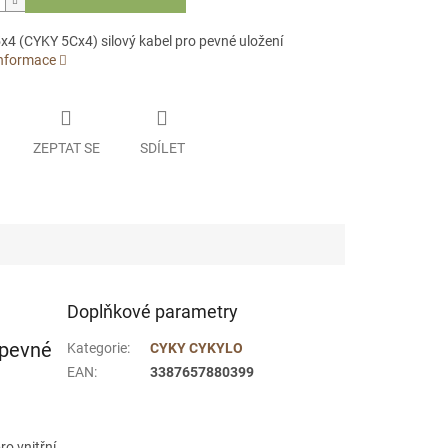
x4 (CYKY 5Cx4) silový kabel pro pevné uložení
informace
ZEPTAT SE
SDÍLET
Doplňkové parametry
 pevné
Kategorie
:
CYKY CYKYLO
EAN
:
3387657880399
ro vnitřní