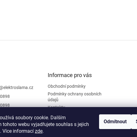
Informace pro vás
Obchodní podmínky
@
elektroslama.cz
Podmínky ochrany osobních
0898
údajů
0898
Kontakty
 sledovat novinky
oužívá soubory cookie. Dalším
iraci na
Odmítnout
 tohoto webu vyjadřujete souhlas s jejich
oslama
. Více informací
zde
.