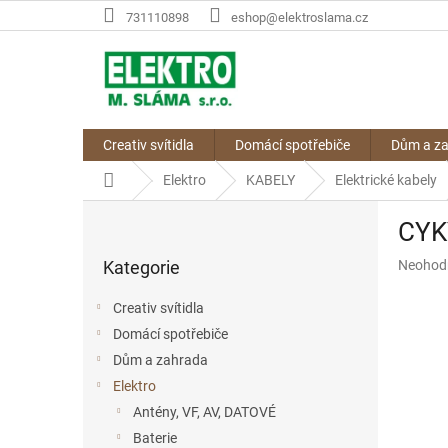
Přejít
731110898
eshop@elektroslama.cz
na
obsah
Creativ svítidla
Domácí spotřebiče
Dům a z
Domů
Elektro
KABELY
Elektrické kabely
P
CYKY
o
Přeskočit
s
Průměr
Kategorie
Neohod
kategorie
t
hodnoce
r
produkt
Creativ svítidla
a
je
Domácí spotřebiče
n
0,0
z
Dům a zahrada
n
5
í
Elektro
hvězdič
p
Antény, VF, AV, DATOVÉ
a
Baterie