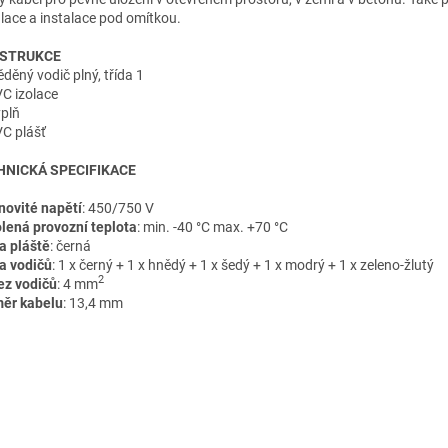
alace a instalace pod omítkou.
STRUKCE
děný vodič plný, třída 1
VC izolace
ýplň
VC plášť
HNICKÁ SPECIFIKACE
ovité napětí
: 450/750 V
lená provozní teplota
: min. -40 °C max. +70 °C
a pláště
: černá
a vodičů
: 1 x černý + 1 x hnědý + 1 x šedý + 1 x modrý + 1 x zeleno-žlutý
2
ez vodičů
: 4 mm
ěr kabelu
: 13,4 mm