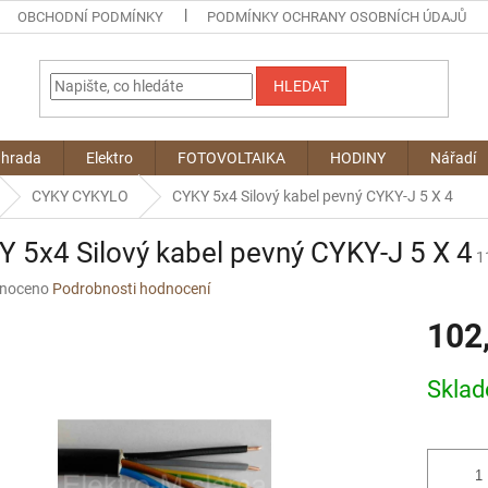
OBCHODNÍ PODMÍNKY
PODMÍNKY OCHRANY OSOBNÍCH ÚDAJŮ
HLEDAT
ahrada
Elektro
FOTOVOLTAIKA
HODINY
Nářadí
CYKY CYKYLO
CYKY 5x4 Silový kabel pevný CYKY-J 5 X 4
 5x4 Silový kabel pevný CYKY-J 5 X 4
1
né
noceno
Podrobnosti hodnocení
ní
102
u
Měrná
Skla
cena:
ek.