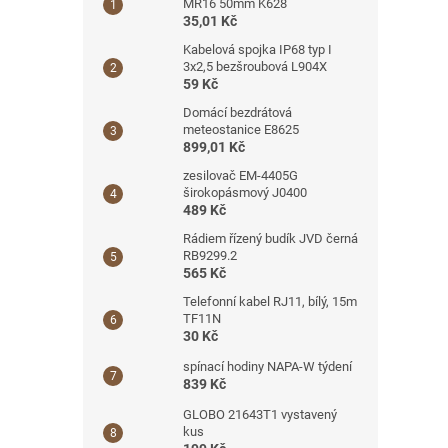
MR16 50mm K628
35,01 Kč
Kabelová spojka IP68 typ I
3x2,5 bezšroubová L904X
59 Kč
Domácí bezdrátová
meteostanice E8625
899,01 Kč
zesilovač EM-4405G
širokopásmový J0400
489 Kč
Rádiem řízený budík JVD černá
RB9299.2
565 Kč
Telefonní kabel RJ11, bílý, 15m
TF11N
30 Kč
spínací hodiny NAPA-W týdení
839 Kč
GLOBO 21643T1 vystavený
kus