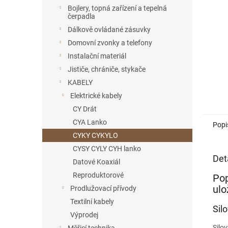
n
Bojlery, topná zařízení a tepelná
e
čerpadla
l
Dálkově ovládané zásuvky
Domovní zvonky a telefony
Instalační materiál
Jističe, chrániče, stykače
KABELY
Elektrické kabely
CY Drát
CYA Lanko
Popi
CYKY CYKYLO
CYSY CYLY CYH lanko
Det
Datové Koaxiál
Reproduktorové
Pop
ulo
Prodlužovací přívody
Textilní kabely
Sil
Výprodej
Silo