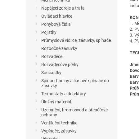
Měřicí technika
inst
Napájecí zdroje a trafa
Ovládací hlavice
KON
1. Mě
Pohybová čidla
2. P
Pojistky
3. V
Průmyslové vidlice, zásuvky, spínače
4. P
Rozbočné zásuvky
TEC
Rozvaděče
Jmen
Rozváděčové prvky
Dovo
Součástky
Barv
Spínací hodiny a časové spínače do
Barv
zásuvky
Průř
Termostaty a detektory
Prům
Úložný materiál
Uzemnění, hromosvod a přepěťové
ochrany
Ventilační technika
Vypínače, zásuvky