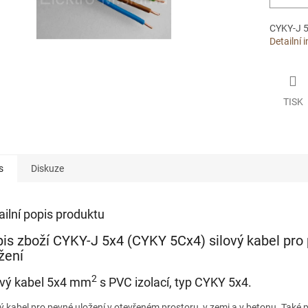
CYKY-J 5
Detailní 
TISK
s
Diskuze
ailní popis produktu
is zboží CYKY-J 5x4 (CYKY 5Cx4) silový kabel pro
žení
2
ový kabel 5x4 mm
s PVC izolací, typ CYKY 5x4.
vý kabel pro pevné uložení v otevřeném prostoru, v zemi a v betonu. Také p