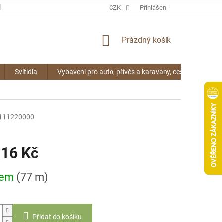
KONTAKTY
CZK
Přihlášení
NÁKUPNÍ
Prázdný košík
KOŠÍK
Svítidla
Vybavení pro auto, přívěs a karavany, cestování
111220000
,16 Kč
dem
(77 m)
Přidat do košíku