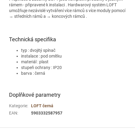
rámem - připravené k instalaci . Hardwarový systém LOFT
umožňuje nezávislé vytváření více rámců s více moduly pomocí
→ středních rámů a → koncových rámců .
Technická specifika
typ : dvojitý spínač
instalace : pod omítku
materiál : plast
stupeň ochrany : IP20
barva : černá
Doplňkové parametry
Kategorie
:
LOFT černá
EAN
:
5903332587957
Z