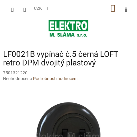
Přejít
NÁKUP
na
CZK
obsah
KOŠÍK
LF0021B vypínač č.5 černá LOFT
retro DPM dvojitý plastový
7501321220
Průměrné
Neohodnoceno
Podrobnosti hodnocení
hodnocení
produktu
je
0,0
z
5
hvězdiček.