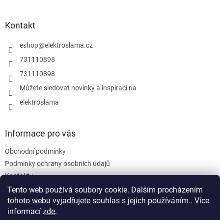
á
p
a
Kontakt
t
í
eshop
@
elektroslama.cz
731110898
731110898
Můžete sledovat novinky a inspiraci na
elektroslama
Informace pro vás
Obchodní podmínky
Podmínky ochrany osobních údajů
Kontakty
Tento web používá soubory cookie. Dalším procházením
tohoto webu vyjadřujete souhlas s jejich používáním.. Více
informací
zde
.