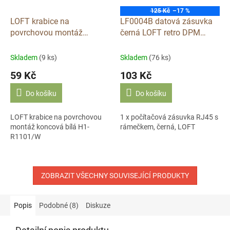
125 Kč
–17 %
LOFT krabice na
LF0004B datová zásuvka
povrchovou montáž
černá LOFT retro DPM
koncová bílá H1-R1101/W
plastová
Skladem
(9 ks)
Skladem
(76 ks)
59 Kč
103 Kč
Do košíku
Do košíku
LOFT krabice na povrchovou
1 x počítačová zásuvka RJ45 s
montáž koncová bílá H1-
rámečkem, černá, LOFT
R1101/W
ZOBRAZIT VŠECHNY SOUVISEJÍCÍ PRODUKTY
Popis
Podobné (8)
Diskuze