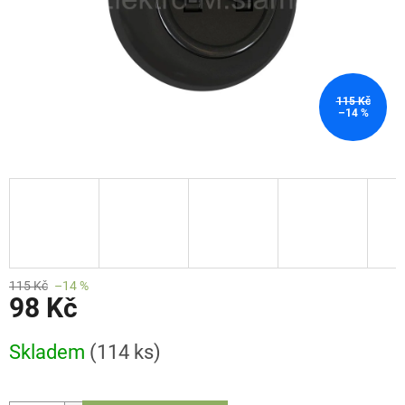
115 Kč
–14 %
115 Kč
–14 %
98 Kč
Měrná
Skladem
(114 ks)
cena: