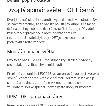
Detailní popis produktu
Dvojitý spínač světel LOFT černý
Dvojitý spínač slouží k zapnutí a vypnutí světla v místnosti. Dva
spínače znamenají, že spínač lze použít pro lampu s nejméně
dvěma odstíny nebo pro dva různé světelné zdroje. Původní
kruhový tvar přepínače bude fungovat doma i v
restauraci. Unikátní styl řady LOFT je také ideální pro
podkrovní a retro interiéry.
Montáž spínače světla
Dvojitý spínač DPM LOFT má stupeň krytí IP20 a je vhodný
pro instalaci uvnitř suchých místností .
Přepínač pod omítku LF0021B je namontován pomocí svorek a
šroubů ve standardní krabici o průměru 68 mm. Instalace je
snadná a odolná a zabraňuje vyklouznutí modulu ze
zdi. Kabely jsou ve spínači upevněny šroubovými svorkami .
DPM LOFT přepínací rámy
Přepínače a zásuvky LOFT jsou kompletní produkty s jediným