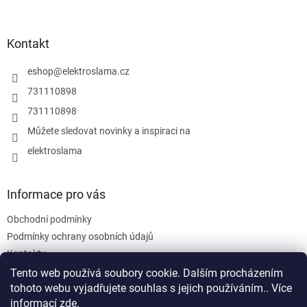
á
p
a
Kontakt
t
í
eshop
@
elektroslama.cz
731110898
731110898
Můžete sledovat novinky a inspiraci na
elektroslama
Informace pro vás
Obchodní podmínky
Podmínky ochrany osobních údajů
Kontakty
Tento web používá soubory cookie. Dalším procházením
tohoto webu vyjadřujete souhlas s jejich používáním.. Více
informací
zde
.