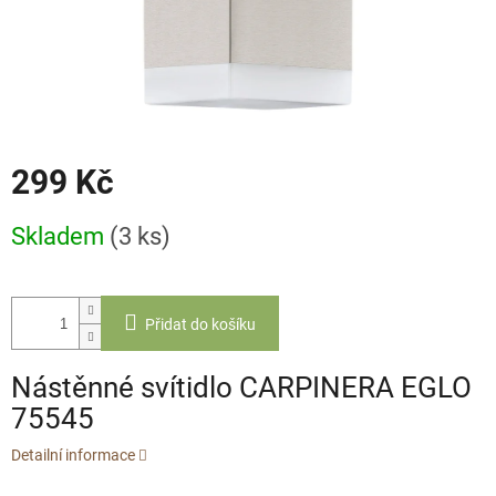
299 Kč
Měrná
Skladem
(3 ks)
cena:
Přidat do košíku
Nástěnné svítidlo CARPINERA EGLO
75545
Detailní informace