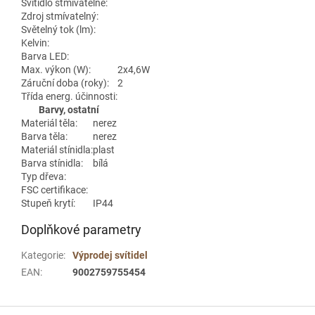
Svítidlo stmívatelné:
Zdroj stmívatelný:
Světelný tok (lm):
Kelvin:
Barva LED:
Max. výkon (W):
2x4,6W
Záruční doba (roky):
2
Třída energ. účinnosti:
Barvy, ostatní
Materiál těla:
nerez
Barva těla:
nerez
Materiál stínidla:
plast
Barva stínidla:
bílá
Typ dřeva:
FSC certifikace:
Stupeň krytí:
IP44
Doplňkové parametry
Kategorie
:
Výprodej svítidel
EAN
:
9002759755454
Z