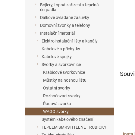
n
Bojlery, topná zařízení a tepelná
e
čerpadla
l
Dálkově ovládané zásuvky
Domovní zvonky a telefony
Instalační materiál
Elektroinstalační lišty a kanály
Kabelové a příchytky
Kabelové spojky
Svorky a svorkovnice
Krabicové svorkovnice
Souvi
Můstky na nosnou lištu
Ostatní svorky
Rozbočovací svorky
Řádová svorka
WAGO svorky
Systém kabelového značení
TEPLEM SMRŠTITELNÉ TRUBIČKY
insta