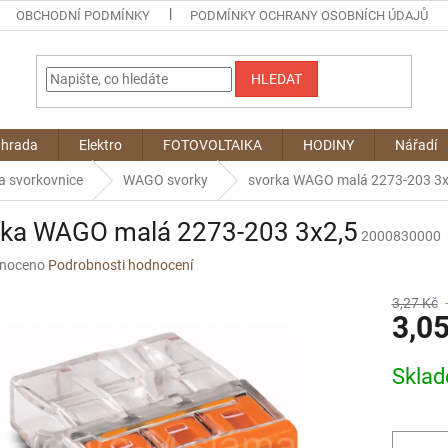
OBCHODNÍ PODMÍNKY
PODMÍNKY OCHRANY OSOBNÍCH ÚDAJŮ
HLEDAT
ahrada
Elektro
FOTOVOLTAIKA
HODINY
Nářadí
a svorkovnice
WAGO svorky
svorka WAGO malá 2273-203 3x
rka WAGO malá 2273-203 3x2,5
2000830000
né
noceno
Podrobnosti hodnocení
ní
u
3,27 Kč
3,0
Měrná
Skla
cena:
ek.