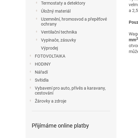
Termostaty a detektory
velm
a 2,
Úložný materiál
Uzemnění, hromosvod a přepěťové
Pouz
ochrany
Ventilační technika
Wago
2
mm
Vypínače, zásuvky
otvo
Výprodej
může
FOTOVOLTAIKA
HODINY
Nářadí
Svítidla
Vybavení pro auto, přívěs a karavany,
cestování
Žárovky a zdroje
Přijímáme online platby