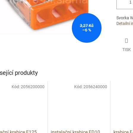
Svorka 
Detailní 
3,27 Kč
–6 %
TISK
sející produkty
Kód:
2056200000
Kód:
2056240000
lační krabice E125
instalační krabice FD10
krabice F