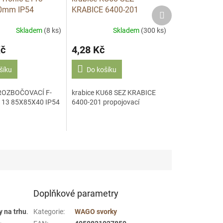
0mm IP54
KRABICE 6400-201
Další
produkt
propojovací
Skladem
(8 ks)
Skladem
(300 ks)
Kč
4,28 Kč
šíku
Do košíku
ROZBOČOVACÍ F-
krabice KU68 SEZ KRABICE
113 85X85X40 IP54
6400-201 propojovací
Doplňkové parametry
y na trhu
.
Kategorie
:
WAGO svorky
,