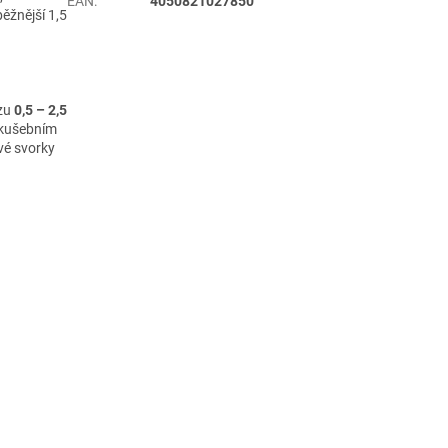
EAN
:
4050821027850
ěžnější 1,5
ezu
0,5 – 2,5
zkušebním
vé svorky