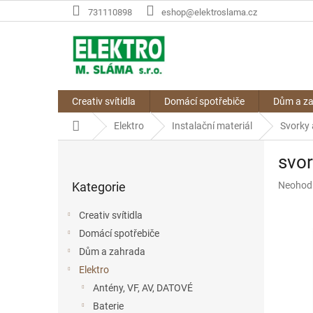
Přejít
731110898
eshop@elektroslama.cz
na
obsah
Creativ svítidla
Domácí spotřebiče
Dům a z
Domů
Elektro
Instalační materiál
Svorky 
P
svo
o
Přeskočit
s
Průměr
Kategorie
Neohod
kategorie
t
hodnoce
r
produkt
Creativ svítidla
a
je
Domácí spotřebiče
n
0,0
z
Dům a zahrada
n
5
í
Elektro
hvězdič
p
Antény, VF, AV, DATOVÉ
a
Baterie