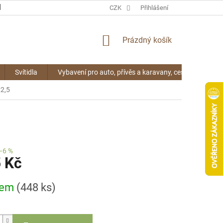
KONTAKTY
CZK
Přihlášení
NÁKUPNÍ
Prázdný košík
KOŠÍK
Svítidla
Vybavení pro auto, přívěs a karavany, cestování
2,5
–6 %
5 Kč
dem
(448 ks)