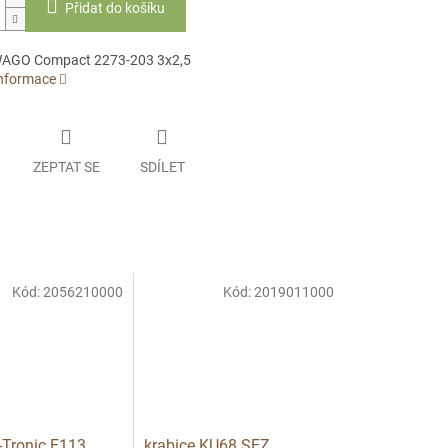
Přidat do košíku
WAGO Compact 2273-203 3x2,5
informace
ZEPTAT SE
SDÍLET
Kód:
2056210000
Kód:
2019011000
-Tronic E113
krabice KU68 SEZ