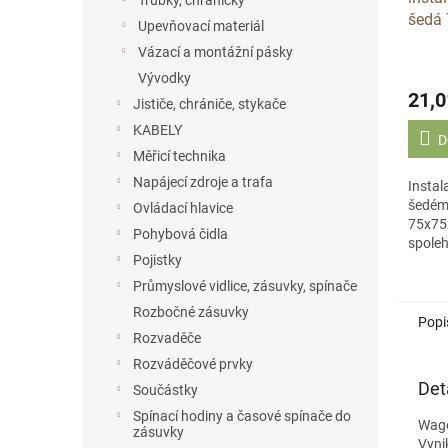
Trubky, chráničky
šedá
Upevňovací materiál
P-25
Vázací a montážní pásky
Vývodky
21,0
Jističe, chrániče, stykače
KABELY
D
Měřicí technika
Napájecí zdroje a trafa
Instal
šedém
Ovládací hlavice
75x75
Pohybová čidla
spoleh
Pojistky
elektr
krytí 
Průmyslové vidlice, zásuvky, spínače
252) b
Rozbočné zásuvky
Popi
Rozvaděče
Rozváděčové prvky
Det
Součástky
Spínací hodiny a časové spínače do
Wago
zásuvky
Vyni