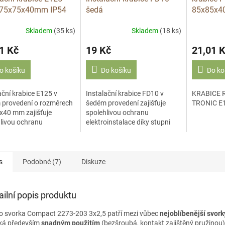
 75x75x40mm IP54
šedá
85x85x4
2
IP54/75x37x40/E126
Skladem
(35 ks)
Skladem
(18 ks)
1 Kč
19 Kč
21,01 
o košíku
Do košíku
Do ko
ační krabice E125 v
Instalační krabice FD10 v
KRABICE 
 provedení o rozměrech
šedém provedení zajišťuje
TRONIC E
x40 mm zajišťuje
spolehlivou ochranu
livou ochranu
elektroinstalace díky stupni
oinstalace díky stupni
krytí IP54. S rozměry
IP54. model: E125 (P-
75x37x40 mm je vhodná pro
arva: šedá...
montáž na omítku v interiéru...
s
Podobné (7)
Diskuze
ailní popis produktu
 svorka Compact 2273-203 3x2,5 patří mezi vůbec
nejoblíbenější svork
ká především
snadným použitím
(bezšroubá, kontakt zajištěný pružinou)