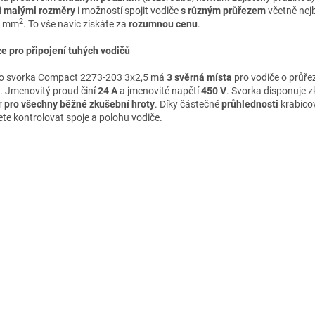
i
malými rozměry
i možností spojit vodiče
s různým průřezem
včetně nejb
2
5 mm
. To vše navíc získáte za
rozumnou cenu
.
e pro připojení tuhých vodičů
 svorka Compact 2273-203 3x2,5 má
3 svěrná místa
pro vodiče o průř
. Jmenovitý proud činí
24 A
a jmenovité napětí
450 V
. Svorka disponuje 
r
pro všechny běžné zkušební hroty
. Díky částečné
průhlednosti
krabico
te kontrolovat spoje a polohu vodiče.