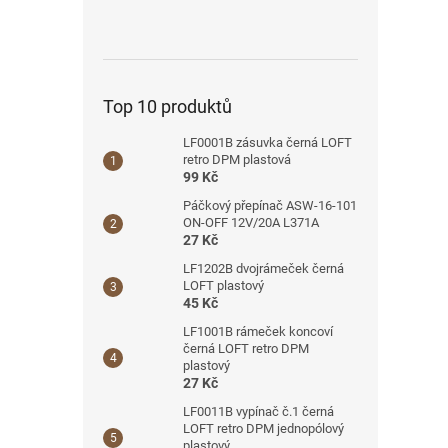
Top 10 produktů
LF0001B zásuvka černá LOFT
retro DPM plastová
99 Kč
Páčkový přepínač ASW-16-101
ON-OFF 12V/20A L371A
27 Kč
LF1202B dvojrámeček černá
LOFT plastový
45 Kč
LF1001B rámeček koncoví
černá LOFT retro DPM
plastový
27 Kč
LF0011B vypínač č.1 černá
LOFT retro DPM jednopólový
plastový