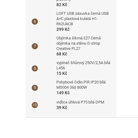
82 Kč
LOFT USB zásuvka černá USB
A+C plastová kulatá H1-
R62UACB
299 Kč
Objímka šikmá E27 černá
objímka na stěnu či strop
Creative PL27
68 Kč
vypínač šňůrový 250V/2,5A bílá
L456
15 Kč
Pohybové čidlo PIR IP20 bílá
MS004 360 800W
149 Kč
vidlice úhlová P75 bílá DPM
39 Kč
Z
á
p