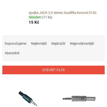
spojka JACK 3,5 stereo 2xudířka kovová D142
Skladem
(11 ks)
15 Kč
Ř
a
Doporučujeme
Nejlevnější
Nejdražší
Nejprodávanější
z
e
Abecedně
n
í
p
OTEVŘÍT FILTR
r
o
V
d
ý
u
p
k
i
t
s
ů