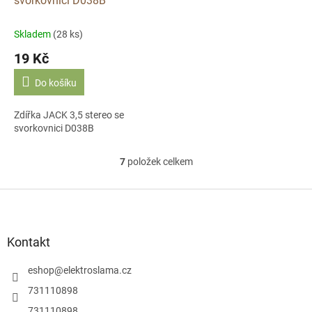
svorkovnici D038B
Skladem
(28 ks)
19 Kč
Do košíku
Zdířka JACK 3,5 stereo se
svorkovnici D038B
7
položek celkem
O
v
l
Z
á
á
d
p
a
a
Kontakt
c
t
í
í
eshop
@
elektroslama.cz
p
r
731110898
v
731110898