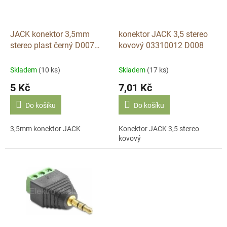
p
r
o
d
JACK konektor 3,5mm
konektor JACK 3,5 stereo
u
stereo plast černý D007
kovový 03310012 D008
k
BMR04
t
Skladem
(10 ks)
Skladem
(17 ks)
ů
5 Kč
7,01 Kč
Do košíku
Do košíku
3,5mm konektor JACK
Konektor JACK 3,5 stereo
kovový