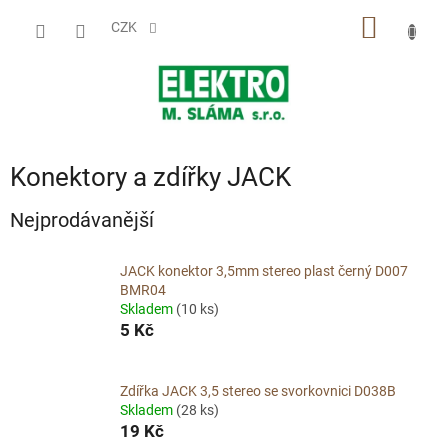
Přejít
NÁKUP
na
CZK
obsah
KOŠÍK
Konektory a zdířky JACK
Nejprodávanější
JACK konektor 3,5mm stereo plast černý D007
BMR04
Skladem
(10 ks)
5 Kč
Zdířka JACK 3,5 stereo se svorkovnici D038B
Skladem
(28 ks)
19 Kč