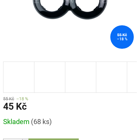
55 Kč
–18 %
55 Kč
–18 %
45 Kč
Měrná
Skladem
(68 ks)
cena: