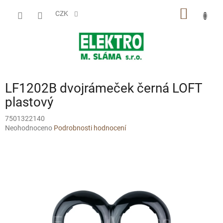
Přejít
NÁKUP
na
CZK
obsah
KOŠÍK
LF1202B dvojrámeček černá LOFT
plastový
7501322140
Průměrné
Neohodnoceno
Podrobnosti hodnocení
hodnocení
produktu
je
0,0
z
5
hvězdiček.