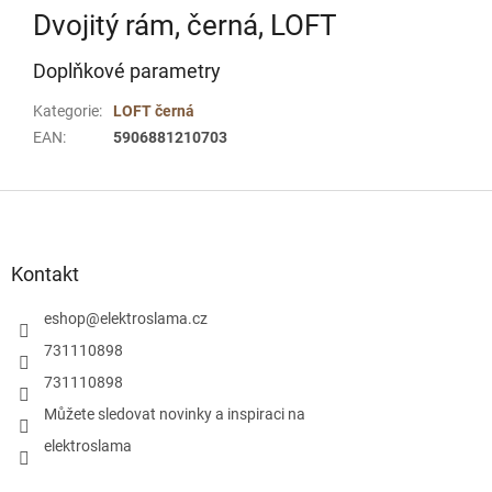
Dvojitý rám, černá, LOFT
Doplňkové parametry
Kategorie
:
LOFT černá
EAN
:
5906881210703
Z
á
p
a
Kontakt
t
í
eshop
@
elektroslama.cz
731110898
731110898
Můžete sledovat novinky a inspiraci na
elektroslama