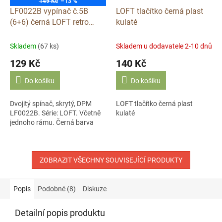
149 Kč
–13 %
LF0022B vypínač č.5B
LOFT tlačítko černá plast
(6+6) černá LOFT retro
kulaté
DPM dvojitý schodišťový
plastový
Skladem
(67 ks)
Skladem u dodavatele 2-10 dnů
129 Kč
140 Kč
Do košíku
Do košíku
Dvojitý spínač, skrytý, DPM
LOFT tlačítko černá plast
LF0022B. Série: LOFT. Včetně
kulaté
jednoho rámu. Černá barva
ZOBRAZIT VŠECHNY SOUVISEJÍCÍ PRODUKTY
Popis
Podobné (8)
Diskuze
Detailní popis produktu